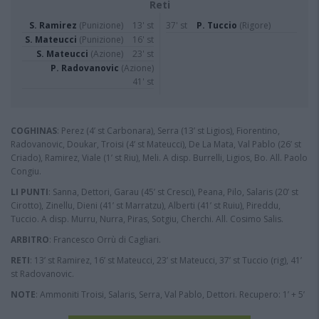
Reti
S. Ramirez
(Punizione)
13' st
37' st
P. Tuccio
(Rigore)
S. Mateucci
(Punizione)
16' st
S. Mateucci
(Azione)
23' st
P. Radovanovic
(Azione)
41' st
COGHINAS
: Perez (4’ st Carbonara), Serra (13’ st Ligios), Fiorentino,
Radovanovic, Doukar, Troisi (4’ st Mateucci), De La Mata, Val Pablo (26’ st
Criado), Ramirez, Viale (1’ st Riu), Meli. A disp. Burrelli, Ligios, Bo. All. Paolo
Congiu.
LI PUNTI
: Sanna, Dettori, Garau (45’ st Cresci), Peana, Pilo, Salaris (20’ st
Cirotto), Zinellu, Dieni (41’ st Marratzu), Alberti (41’ st Ruiu), Pireddu,
Tuccio. A disp. Murru, Nurra, Piras, Sotgiu, Cherchi. All. Cosimo Salis.
ARBITRO
: Francesco Orrù di Cagliari.
RETI
: 13’ st Ramirez, 16’ st Mateucci, 23’ st Mateucci, 37’ st Tuccio (rig), 41’
st Radovanovic.
NOTE
: Ammoniti Troisi, Salaris, Serra, Val Pablo, Dettori. Recupero: 1’ + 5’