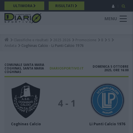
Salta
ULTIMORA
RISULTATI
al
contenuto
MENU
principale
Classifiche e risultati
2025 2026
Promozione
B
5
Breadcrumb
Andata
Coghinas Calcio - Li Punti Calcio 1976
COMUNALE SANTA MARIA
DOMENICA 5 OTTOBRE
DIARIOSPORTIVO.IT
COGHINAS, SANTA MARIA
2025, ORE 16:00
COGHINAS
4 - 1
Coghinas Calcio
Li Punti Calcio 1976