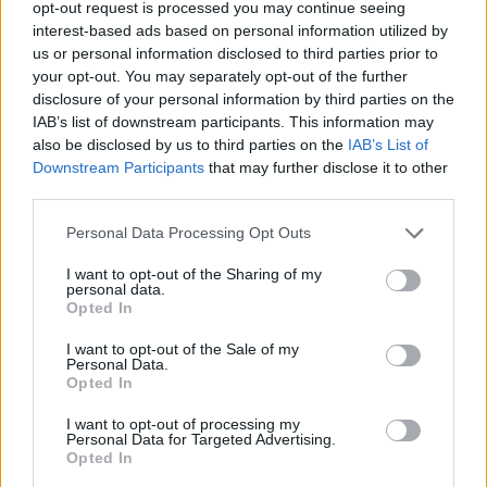
opt-out request is processed you may continue seeing
Il Monastir riparte dai pilastri Masia, Pinna e
interest-based ads based on personal information utilized by
Aloia, il primo acquisto è Loru
us or personal information disclosed to third parties prior to
7 Ago 2026
your opt-out. You may separately opt-out of the further
disclosure of your personal information by third parties on the
Gran colpo dell'Ossese, per la difesa c'è l'ex
IAB’s list of downstream participants. This information may
Torres Riccardo Idda
also be disclosed by us to third parties on the
IAB’s List of
7 Ago 2026
Downstream Participants
that may further disclose it to other
third parties.
L'Ossese si prepara all'esordio in D: Forzati,
Personal Data Processing Opt Outs
Cabrera, Tesio, Limongelli, Bolzicco e tanti
giovani tra i…
I want to opt-out of the Sharing of my
7 Ago 2026
personal data.
Opted In
Il Monastir 1983 si trasforma da Associazione
Sportiva in Srl
I want to opt-out of the Sale of my
Personal Data.
7 Ago 2026
Opted In
I want to opt-out of processing my
Personal Data for Targeted Advertising.
Opted In