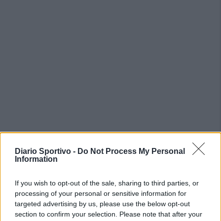
PIÙ LETTI OGGI
Diario Sportivo -
Do Not Process My Personal
Information
L'Ilva si completa con Markic, Contucci,
If you wish to opt-out of the sale, sharing to third parties, or
Carlucci, Bevilacqua, Solinas, Souare e Galic
processing of your personal or sensitive information for
7 Ago 2026
targeted advertising by us, please use the below opt-out
section to confirm your selection. Please note that after your