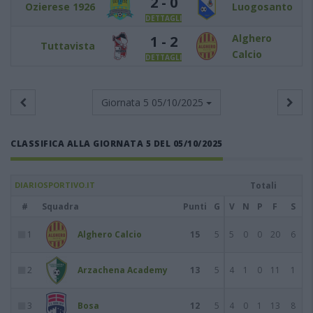
2 - 0
Ozierese 1926
Luogosanto
DETTAGLI
Alghero
1 - 2
Tuttavista
Calcio
DETTAGLI
Giornata 5
05/10/2025
CLASSIFICA ALLA GIORNATA 5 DEL 05/10/2025
DIARIOSPORTIVO.IT
Totali
#
Squadra
Punti
G
V
N
P
F
S
1
Alghero Calcio
15
5
5
0
0
20
6
2
Arzachena Academy
13
5
4
1
0
11
1
3
Bosa
12
5
4
0
1
13
8