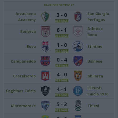
DIARIOSPORTIVO.IT
Arzachena
San Giorgio
3 - 0
Academy
Perfugas
DETTAGLI
Atletico
6 - 1
Bonorva
Bono
DETTAGLI
1 - 0
Bosa
Stintino
DETTAGLI
0 - 4
Campanedda
Usinese
DETTAGLI
4 - 0
Castelsardo
Ghilarza
DETTAGLI
Li Punti
4 - 1
Coghinas Calcio
Calcio 1976
DETTAGLI
5 - 3
Macomerese
Thiesi
DETTAGLI