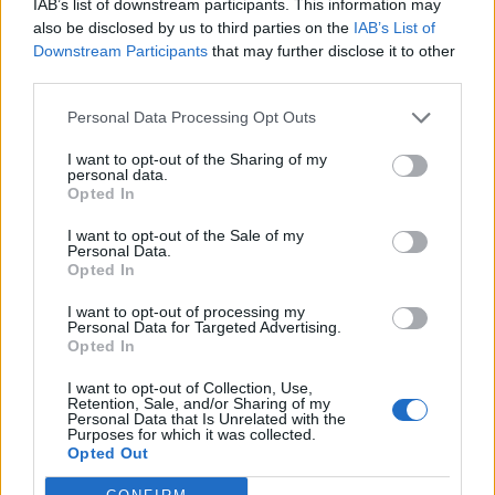
IAB’s list of downstream participants. This information may
also be disclosed by us to third parties on the
IAB’s List of
17
Alex Alcazar
San Giorgio Perfugas
2
Downstream Participants
that may further disclose it to other
third parties.
18
Joel Baraye
Alghero Calcio
2
Personal Data Processing Opt Outs
I want to opt-out of the Sharing of my
19
Marco Carboni
Alghero Calcio
2
personal data.
Opted In
20
Dramane Cissé
Luogosanto
2
I want to opt-out of the Sale of my
Personal Data.
VISUALIZZA TUTTO
Opted In
I want to opt-out of processing my
Personal Data for Targeted Advertising.
Opted In
I want to opt-out of Collection, Use,
Retention, Sale, and/or Sharing of my
Personal Data that Is Unrelated with the
Purposes for which it was collected.
Opted Out