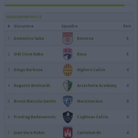
DIARIOSPORTIVO.IT
#
Giocatore
Squadra
Reti
1
Domenico Saba
Bonorva
6
2
Sidi Cisse Kaba
Bosa
5
3
Diego Barboza
Alghero Calcio
4
4
Augusto Bonivardi
Arzachena Academy
4
5
Bruno Marcelo Gavim
Macomerese
4
6
Predrag Radovanovic
Coghinas Calcio
4
7
Juan Vera Rubio
Castelsardo
4