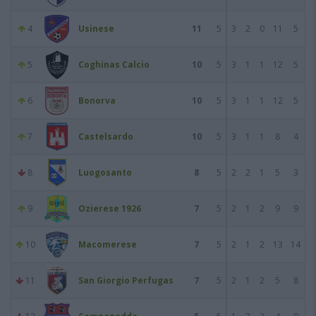
4
Usinese
11
5
3
2
0
11
5
5
Coghinas Calcio
10
5
3
1
1
12
5
6
Bonorva
10
5
3
1
1
12
5
7
Castelsardo
10
5
3
1
1
8
4
8
Luogosanto
8
5
2
2
1
5
3
9
Ozierese 1926
7
5
2
1
2
9
9
10
Macomerese
7
5
2
1
2
13
14
11
San Giorgio Perfugas
7
5
2
1
2
5
8