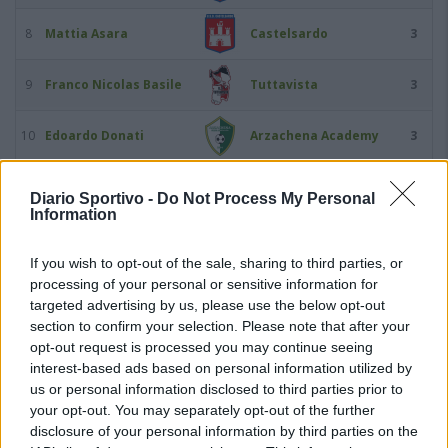
8
Mattia Asara
Castelsardo
3
9
Franco Nicolas Basile
Tuttavista
3
10
Edoardo Donati
Arzachena Academy
3
11
Claudio Fadda
Bosa
3
Diario Sportivo -
Do Not Process My Personal
Information
12
Gonzalo Gabriel Ferro
Ozierese 1926
3
If you wish to opt-out of the sale, sharing to third parties, or
processing of your personal or sensitive information for
13
Agustin Meli
Coghinas Calcio
3
targeted advertising by us, please use the below opt-out
section to confirm your selection. Please note that after your
14
Salvatore Mudadu
Usinese
3
opt-out request is processed you may continue seeing
interest-based ads based on personal information utilized by
us or personal information disclosed to third parties prior to
15
Luciano Olaizola
Alghero Calcio
3
your opt-out. You may separately opt-out of the further
disclosure of your personal information by third parties on the
16
Alessio Virdis
Alghero Calcio
3