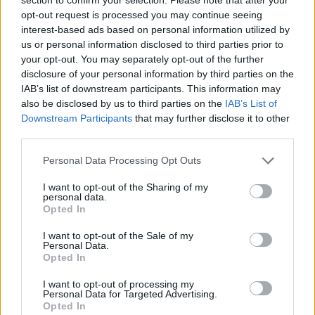
opt-out request is processed you may continue seeing
L'Ossese si prepara all'esordio in D: Forzati,
interest-based ads based on personal information utilized by
Cabrera, Tesio, Limongelli, Bolzicco e tanti
us or personal information disclosed to third parties prior to
giovani tra i…
your opt-out. You may separately opt-out of the further
7 Ago 2026
disclosure of your personal information by third parties on the
IAB’s list of downstream participants. This information may
Le 5 sarde ancora nel girone G con 8 squadre
also be disclosed by us to third parties on the
IAB’s List of
laziali, 4 campane e la novità dei molisani del
Downstream Participants
that may further disclose it to other
Venafro
third parties.
6 Ago 2026
Personal Data Processing Opt Outs
Coppa Italia: Aranova-Ossese il 23, i derby
Budoni-Latte Dolce e COS-Monastir il 30
I want to opt-out of the Sharing of my
6 Ago 2026
personal data.
Opted In
Anche il Fasano out e le ammissioni salgono
I want to opt-out of the Sale of my
a sei, l'Ilva è la prima società tra le non
Personal Data.
ripescate
Opted In
5 Ago 2026
I want to opt-out of processing my
Personal Data for Targeted Advertising.
Opted In