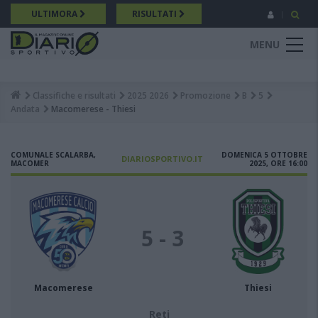
Salta
ULTIMORA
RISULTATI
al
contenuto
MENU
principale
Classifiche e risultati
2025 2026
Promozione
B
5
Breadcrumb
Andata
Macomerese - Thiesi
COMUNALE SCALARBA,
DOMENICA 5 OTTOBRE
DIARIOSPORTIVO.IT
MACOMER
2025, ORE 16:00
5 - 3
Macomerese
Thiesi
Reti