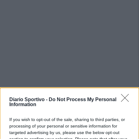
Diario Sportivo -
Do Not Process My Personal
PIÙ LETTI OGGI
Information
If you wish to opt-out of the sale, sharing to third parties, or
Il Selargius rinforza il centrocampo con
processing of your personal or sensitive information for
Manuel Rinino e Samuele Vacca
targeted advertising by us, please use the below opt-out
6 Ago 2026
section to confirm your selection. Please note that after your