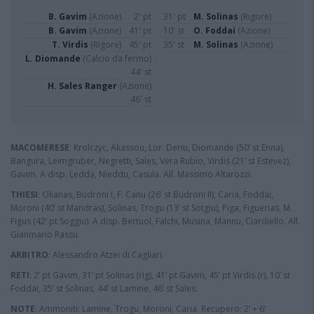
B. Gavim
(Azione)
2' pt
31' pt
M. Solinas
(Rigore)
B. Gavim
(Azione)
41' pt
10' st
O. Foddai
(Azione)
T. Virdis
(Rigore)
45' pt
35' st
M. Solinas
(Azione)
L. Diomande
(Calcio da fermo)
44' st
H. Sales Ranger
(Azione)
46' st
MACOMERESE
: Krolczyc, Akassou, Lor. Deriu, Diomande (50’ st Enna),
Bangura, Leimgruber, Negretti, Sales, Vera Rubio, Virdis (21’ st Estevez),
Gavim. A disp. Ledda, Nieddu, Casula. All. Massimo Altarozzi.
THIESI
: Olianas, Budroni I, F. Canu (26’ st Budroni II), Caria, Foddai,
Moroni (40’ st Mandras), Solinas, Trogu (13’ st Sotgiu), Piga, Figuerias, M.
Figus (42’ pt Soggiu). A disp. Bertuol, Falchi, Musina, Mannu, Ciardiello. All.
Gianmario Rassu.
ARBITRO
: Alessandro Atzei di Cagliari.
RETI
: 2’ pt Gavim, 31’ pt Solinas (rig), 41’ pt Gavim, 45’ pt Virdis (r), 10’ st
Foddai, 35’ st Solinas, 44’ st Lamine, 46’ st Sales.
NOTE
: Ammoniti: Lamine, Trogu, Moroni, Caria. Recupero: 2’ + 6’