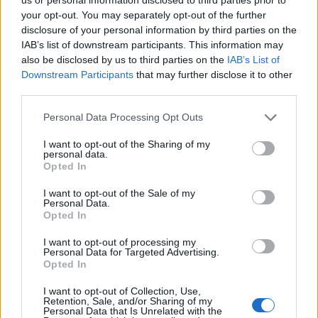
Gran colpo dell'Ossese, per la difesa c'è l'ex
your opt-out. You may separately opt-out of the further
Torres Riccardo Idda
disclosure of your personal information by third parties on the
7 Ago 2026
IAB’s list of downstream participants. This information may
also be disclosed by us to third parties on the
IAB’s List of
Downstream Participants
that may further disclose it to other
L'Ossese si prepara all'esordio in D: Forzati,
Cabrera, Tesio, Limongelli, Bolzicco e tanti
third parties.
giovani tra i…
7 Ago 2026
Personal Data Processing Opt Outs
Il Monastir 1983 si trasforma da Associazione
I want to opt-out of the Sharing of my
personal data.
Sportiva in Srl
Opted In
7 Ago 2026
I want to opt-out of the Sale of my
Personal Data.
Opted In
I want to opt-out of processing my
Personal Data for Targeted Advertising.
Opted In
I want to opt-out of Collection, Use,
Retention, Sale, and/or Sharing of my
Personal Data that Is Unrelated with the