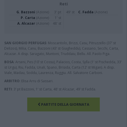
Reti
G. Bazzoni
(Azione)
3' pt
49' st
C. Fadda
(Azione)
P. Carta
(Azione)
1' st
A. Alcazar
(Azione)
48' st
SAN GIORGIO PERFUGAS
: Moscaritolo, Brizzi, Casu, Pitruzzello (37’ st
Delizos), Milia, Canu, Bazzoni (43’ st Giagheddu), Cassano, Secchi, Carta,
Alcazar. A disp. Saragato, Muntoni, Truddaiu, Bellu. All. Paolo Piga.
BOSA
: Arseni, Pes (10’ st Cossu), Palacios, Costa, Sylla (1’ st Pischedda, 33’
st Urgu), Riu, Fadda, Unali, Spano, Brisida, Carta (12’ st Migan). A disp.
Viale, Madau, Soddu, Laurenza, Ruggiu. All. Salvatore Carboni.
ARBITRO
: Elisa Arru di Sassari.
RETI
: 3’ pt Bazzoni, 1’ st Carta, 48’ st Alcazar, 49’ st Fadda.
PARTITE DELLA GIORNATA