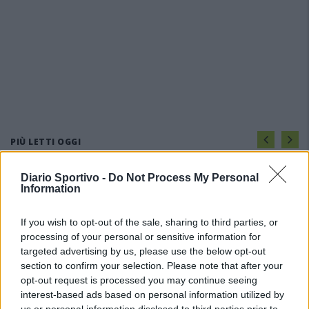
PIÙ LETTI OGGI
Diario Sportivo -
Do Not Process My Personal
L'Ilva si completa con Markic, Contucci,
Information
Carlucci, Bevilacqua, Solinas, Souare e Galic
7 Ago 2026
If you wish to opt-out of the sale, sharing to third parties, or
processing of your personal or sensitive information for
Il Monastir riparte dai pilastri Masia, Pinna e
targeted advertising by us, please use the below opt-out
Aloia, il primo acquisto è Loru
section to confirm your selection. Please note that after your
7 Ago 2026
opt-out request is processed you may continue seeing
interest-based ads based on personal information utilized by
us or personal information disclosed to third parties prior to