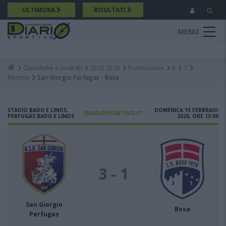
Salta
ULTIMORA
RISULTATI
al
contenuto
MENU
principale
Classifiche e risultati
2025 2026
Promozione
B
7
Breadcrumb
Ritorno
San Giorgio Perfugas - Bosa
STADIO BADU E LINOS,
DOMENICA 15 FEBBRAIO
DIARIOSPORTIVO.IT
PERFUGAS BADU E LINOS
2026, ORE 15:00
3 - 1
San Giorgio
Bosa
Perfugas