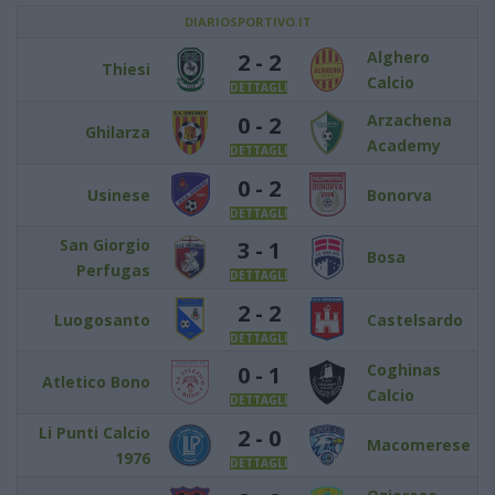
DIARIOSPORTIVO.IT
Alghero
2 - 2
Thiesi
Calcio
DETTAGLI
Arzachena
0 - 2
Ghilarza
Academy
DETTAGLI
0 - 2
Usinese
Bonorva
DETTAGLI
San Giorgio
3 - 1
Bosa
Perfugas
DETTAGLI
2 - 2
Luogosanto
Castelsardo
DETTAGLI
Coghinas
0 - 1
Atletico Bono
Calcio
DETTAGLI
Li Punti Calcio
2 - 0
Macomerese
1976
DETTAGLI