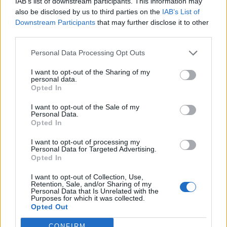
IAB’s list of downstream participants. This information may
also be disclosed by us to third parties on the
IAB’s List of
17
Agustin Meli
Coghinas Calcio
9
Downstream Participants
that may further disclose it to other
third parties.
18
Gabriele Bazzoni
San Giorgio Perfugas
8
Personal Data Processing Opt Outs
I want to opt-out of the Sharing of my
19
Sidi Cisse Kaba
Bosa
8
personal data.
Opted In
20
Ruben Figueiras
Thiesi
8
I want to opt-out of the Sale of my
Personal Data.
VISUALIZZA TUTTO
Opted In
I want to opt-out of processing my
Personal Data for Targeted Advertising.
Opted In
I want to opt-out of Collection, Use,
Retention, Sale, and/or Sharing of my
Personal Data that Is Unrelated with the
Purposes for which it was collected.
Opted Out
CONFIRM