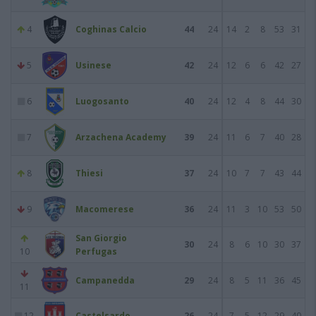
4
Coghinas Calcio
44
24
14
2
8
53
31
5
Usinese
42
24
12
6
6
42
27
6
Luogosanto
40
24
12
4
8
44
30
7
Arzachena Academy
39
24
11
6
7
40
28
8
Thiesi
37
24
10
7
7
43
44
9
Macomerese
36
24
11
3
10
53
50
San Giorgio
30
24
8
6
10
30
37
10
Perfugas
Campanedda
29
24
8
5
11
36
45
11
12
Castelsardo
26
24
7
5
12
29
40