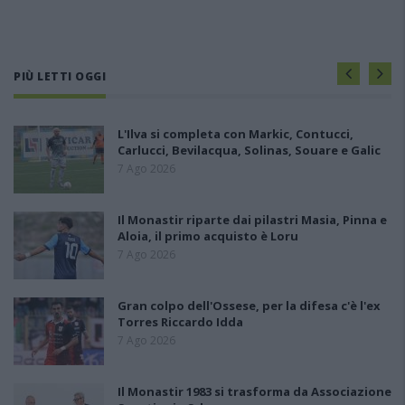
PIÙ LETTI OGGI
L'Ilva si completa con Markic, Contucci,
Carlucci, Bevilacqua, Solinas, Souare e Galic
7 Ago 2026
Il Monastir riparte dai pilastri Masia, Pinna e
Aloia, il primo acquisto è Loru
7 Ago 2026
Gran colpo dell'Ossese, per la difesa c'è l'ex
Torres Riccardo Idda
7 Ago 2026
Il Monastir 1983 si trasforma da Associazione