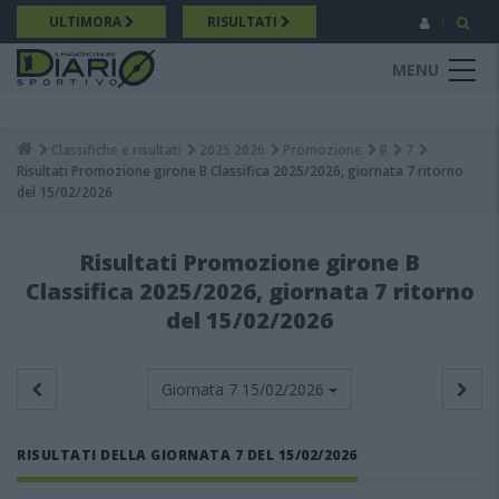
Salta
ULTIMORA
RISULTATI
al
contenuto
MENU
principale
Classifiche e risultati
2025 2026
Promozione
B
7
Breadcrumb
Risultati Promozione girone B Classifica 2025/2026, giornata 7 ritorno
del 15/02/2026
Risultati Promozione girone B
Classifica 2025/2026, giornata 7 ritorno
del 15/02/2026
Giornata 7
15/02/2026
RISULTATI DELLA GIORNATA 7 DEL 15/02/2026