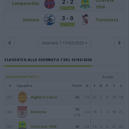
Ozierese
2 - 2
Campanedda
1926
DETTAGLI
3 - 0
Stintino
Tuttavista
DETTAGLI
Giornata 7
15/02/2026
CLASSIFICA ALLA GIORNATA 7 DEL 15/02/2026
DIARIOSPORTIVO.IT
Totali
#
Squadra
Punti
G
V
N
P
F
S
1
Alghero Calcio
68
24
22
2
0
79
18
56
2
Bonorva
24
18
3
3
58
25
(-1)
3
Ozierese 1926
46
24
14
4
6
41
26