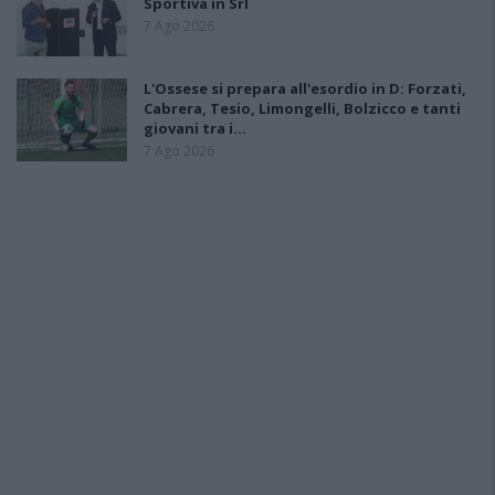
Sportiva in Srl
7 Ago 2026
L'Ossese si prepara all'esordio in D: Forzati,
Cabrera, Tesio, Limongelli, Bolzicco e tanti
giovani tra i…
7 Ago 2026