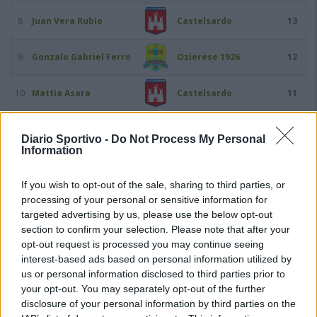
8
Juan Vera Rubio
Castelsardo
13
9
Gonzalo Gabriel Ferro
Ozierese 1926
12
10
Mattia Asara
Castelsardo
11
11
Edoardo Donati
Arzachena Academy
11
Diario Sportivo -
Do Not Process My Personal
Information
12
Victory Igene
Usinese
11
If you wish to opt-out of the sale, sharing to third parties, or
processing of your personal or sensitive information for
13
Predrag Radovanovic
Coghinas Calcio
11
targeted advertising by us, please use the below opt-out
section to confirm your selection. Please note that after your
14
Claudio Fadda
Bosa
10
opt-out request is processed you may continue seeing
interest-based ads based on personal information utilized by
15
Oscar Foddai
Thiesi
10
us or personal information disclosed to third parties prior to
your opt-out. You may separately opt-out of the further
disclosure of your personal information by third parties on the
16
Augusto Bonivardi
Arzachena Academy
9