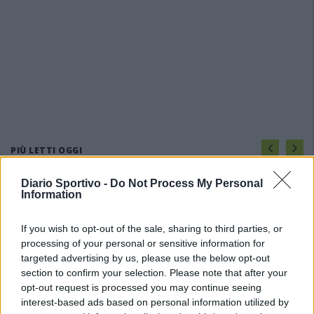
PIÙ LETTI OGGI
Diario Sportivo -
Do Not Process My Personal
Information
L'Ilva si completa con Markic, Contucci,
Carlucci, Bevilacqua, Solinas, Souare e Galic
7 Ago 2026
If you wish to opt-out of the sale, sharing to third parties, or
processing of your personal or sensitive information for
targeted advertising by us, please use the below opt-out
Il Monastir riparte dai pilastri Masia, Pinna e
section to confirm your selection. Please note that after your
Aloia, il primo acquisto è Loru
opt-out request is processed you may continue seeing
7 Ago 2026
interest-based ads based on personal information utilized by