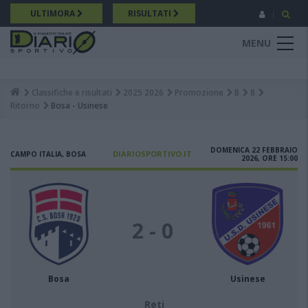
Salta
ULTIMORA
RISULTATI
al
contenuto
MENU
principale
Classifiche e risultati
2025 2026
Promozione
B
8
Breadcrumb
Ritorno
Bosa - Usinese
DOMENICA 22 FEBBRAIO
DIARIOSPORTIVO.IT
CAMPO ITALIA, BOSA
2026, ORE 15:00
2 - 0
Bosa
Usinese
Reti