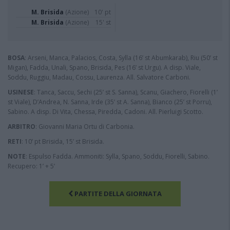
M. Brisida
(Azione)
10' pt
M. Brisida
(Azione)
15' st
BOSA
: Arseni, Manca, Palacios, Costa, Sylla (16’ st Abumkarab), Riu (50’ st
Migan), Fadda, Unali, Spano, Brisida, Pes (16’ st Urgu). A disp. Viale,
Soddu, Ruggiu, Madau, Cossu, Laurenza. All. Salvatore Carboni.
USINESE
: Tanca, Saccu, Sechi (25’ st S. Sanna), Scanu, Giachero, Fiorelli (1’
st Viale), D’Andrea, N. Sanna, Irde (35’ st A. Sanna), Bianco (25’ st Porru),
Sabino. A disp. Di Vita, Chessa, Piredda, Cadoni. All. Pierluigi Scotto.
ARBITRO
: Giovanni Maria Ortu di Carbonia.
RETI
: 10’ pt Brisida, 15’ st Brisida.
NOTE
: Espulso Fadda. Ammoniti: Sylla, Spano, Soddu, Fiorelli, Sabino.
Recupero: 1’ + 5’
PARTITE DELLA GIORNATA