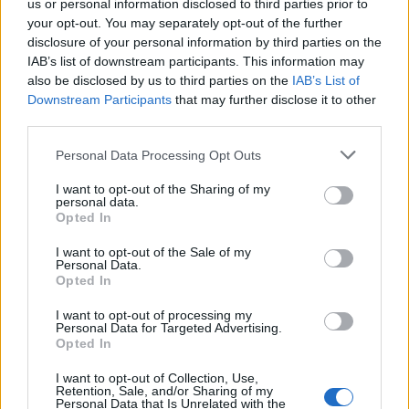
us or personal information disclosed to third parties prior to
Gran colpo dell'Ossese, per la difesa c'è l'ex
your opt-out. You may separately opt-out of the further
Torres Riccardo Idda
disclosure of your personal information by third parties on the
7 Ago 2026
IAB’s list of downstream participants. This information may
also be disclosed by us to third parties on the
IAB’s List of
Downstream Participants
that may further disclose it to other
Il Monastir 1983 si trasforma da Associazione
third parties.
Sportiva in Srl
7 Ago 2026
Personal Data Processing Opt Outs
I want to opt-out of the Sharing of my
L'Ossese si prepara all'esordio in D: Forzati,
personal data.
Cabrera, Tesio, Limongelli, Bolzicco e tanti
Opted In
giovani tra i…
7 Ago 2026
I want to opt-out of the Sale of my
Personal Data.
Opted In
I want to opt-out of processing my
Personal Data for Targeted Advertising.
Opted In
I want to opt-out of Collection, Use,
Retention, Sale, and/or Sharing of my
Personal Data that Is Unrelated with the