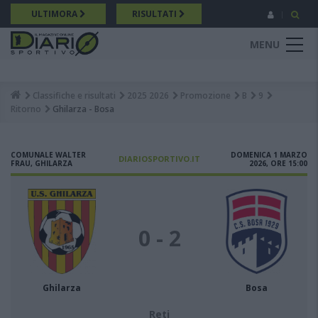
Salta
ULTIMORA
RISULTATI
al
contenuto
MENU
principale
Classifiche e risultati
2025 2026
Promozione
B
9
Breadcrumb
Ritorno
Ghilarza - Bosa
COMUNALE WALTER
DOMENICA 1 MARZO
DIARIOSPORTIVO.IT
FRAU, GHILARZA
2026, ORE 15:00
0 - 2
Ghilarza
Bosa
Reti