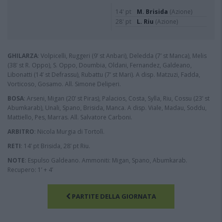
14' pt
M. Brisida
(Azione)
28' pt
L. Riu
(Azione)
GHILARZA
: Volpicelli, Ruggeri (9’ st Anbari), Deledda (7’ st Manca), Melis
(38’ st R. Oppo), S. Oppo, Doumbia, Oldani, Fernandez, Galdeano,
Libonatti (14’ st Defrassu), Rubattu (7’ st Mari). A disp. Matzuzi, Fadda,
Vorticoso, Gosamo. All. Simone Deliperi.
BOSA
: Arseni, Migan (20’ st Piras), Palacios, Costa, Sylla, Riu, Cossu (23’ st
Abumkarab), Unali, Spano, Brisida, Manca. A disp. Viale, Madau, Soddu,
Mattiello, Pes, Marras. All. Salvatore Carboni.
ARBITRO
: Nicola Murgia di Tortolì.
RETI
: 14’ pt Brisida, 28’ pt Riu.
NOTE
: Espulso Galdeano. Ammoniti: Migan, Spano, Abumkarab.
Recupero: 1’ + 4’
PARTITE DELLA GIORNATA