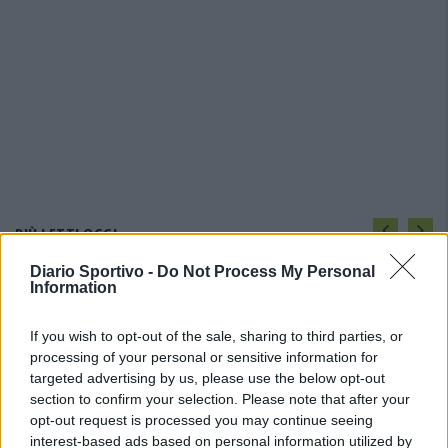
PIÙ LETTI OGGI
Diario Sportivo -
Do Not Process My Personal
Information
Il Monte Alma rinforza l'attacco con Palmas
e Bonivardi, nel Macomer l'estro di Di Angelo
9 Ago 2026
If you wish to opt-out of the sale, sharing to third parties, or
processing of your personal or sensitive information for
targeted advertising by us, please use the below opt-out
Pieno di fiducia per la Macomerese, Mura:
section to confirm your selection. Please note that after your
«Contentissimi di trovarci in alto, ci
opt-out request is processed you may continue seeing
giocheremo le prime posizioni con…
interest-based ads based on personal information utilized by