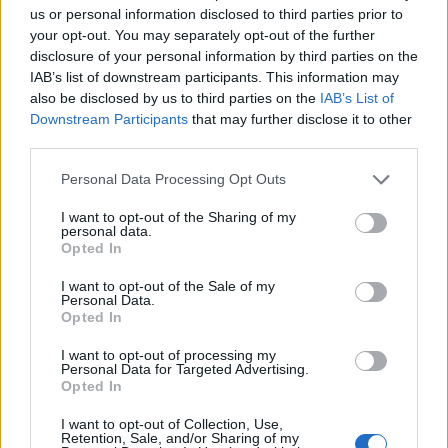
30 Ott 2019
us or personal information disclosed to third parties prior to
your opt-out. You may separately opt-out of the further
Il Latte Dolce prende Dumani dalla Torres,
disclosure of your personal information by third parties on the
Mascia, Sorgente, Lopes, Limberti e Cherchi
gli altri acquisti
IAB’s list of downstream participants. This information may
8 Ago 2026
also be disclosed by us to third parties on the
IAB’s List of
Downstream Participants
that may further disclose it to other
Coppa Italia Promozione: i risultati del
third parties.
ritorno degli ottavi; il Guspini supera il
Samassi in extremis con Tronu e…
Personal Data Processing Opt Outs
26 Ott 2016
I want to opt-out of the Sharing of my
La COS approda a Barisardo tra conferme,
personal data.
nuovi volti e mister Loi a fare da filo
Opted In
conduttore
9 Ago 2026
I want to opt-out of the Sale of my
Personal Data.
Opted In
I want to opt-out of processing my
Personal Data for Targeted Advertising.
Opted In
I want to opt-out of Collection, Use,
Retention, Sale, and/or Sharing of my