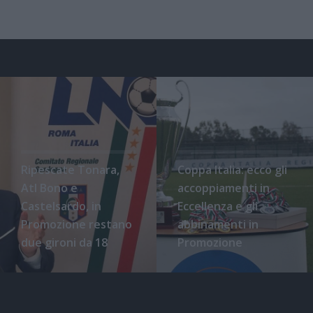
Ripescate Tonara,
Coppa Italia: ecco gli
Atl Bono e
accoppiamenti in
Castelsardo, in
Eccellenza e gli
Promozione restano
abbinamenti in
due gironi da 18
Promozione