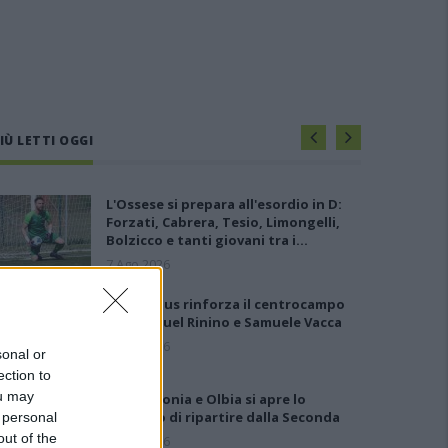
IÙ LETTI OGGI
L'Ossese si prepara all'esordio in D:
Forzati, Cabrera, Tesio, Limongelli,
Bolzicco e tanti giovani tra i…
7 Ago 2026
Il Selargius rinforza il centrocampo
con Manuel Rinino e Samuele Vacca
6 Ago 2026
sonal or
ection to
ou may
Per Carbonia e Olbia si apre lo
spiraglio di ripartire dalla Seconda
 personal
out of the
7 Ago 2026