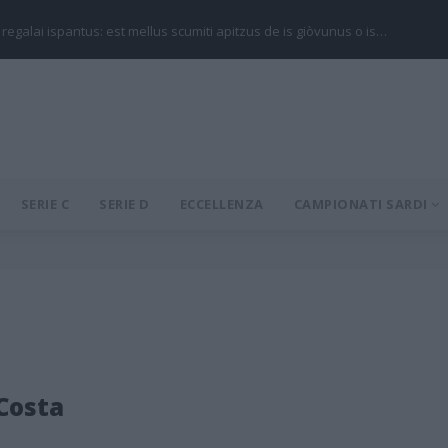
 regalai ispantus: est mellus scumiti apitzus de is giòvunus o is…
SERIE C
SERIE D
ECCELLENZA
CAMPIONATI SARDI
Costa