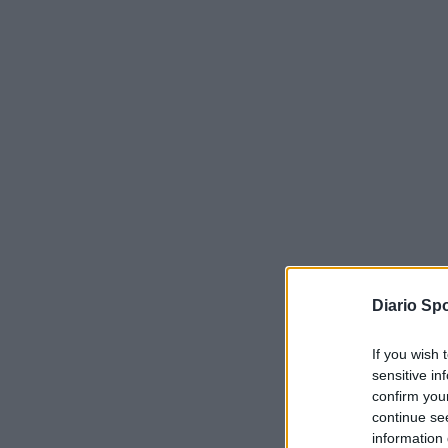
Diario Spo
If you wish 
sensitive in
confirm you
continue se
information 