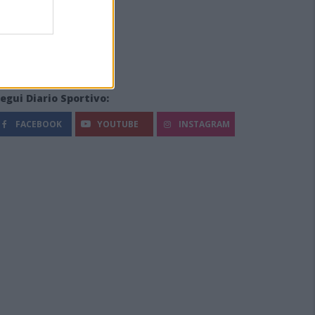
egui Diario Sportivo:
FACEBOOK
YOUTUBE
INSTAGRAM