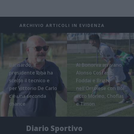
ARCHIVIO ARTICOLI IN EVIDENZA
Barisardo, il
Al Bonorva arrivano
presidente Ibba ha
Alonso Costas,
scelto il tecnico e
Foddai e Brizzi,
per Vittorio De Carlo
nell'Orrolese con Boi
c'è una seconda
ecco Morleo, Choflas
chance
e Timon
Diario Sportivo