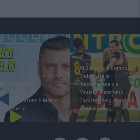
Al Bonorva il bomber
Meloni, nella
Olbia, ecco
Macomerese c'è
l'ufficialità:
Moussa e tornano
l'allenatore è Marco
Cataruozzolo, Foddai
Amelia
e Vidili