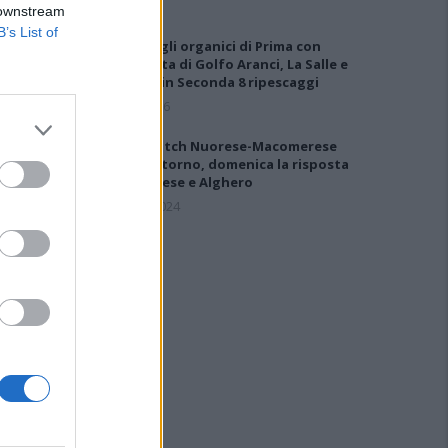
 downstream
B’s List of
Definiti gli organici di Prima con
l'aggiunta di Golfo Aranci, La Salle e
Ottava, in Seconda 8 ripescaggi
7 Ago 2026
Il big-match Nuorese-Macomerese
apre il ritorno, domenica la risposta
per Usinese e Alghero
26 Gen 2024