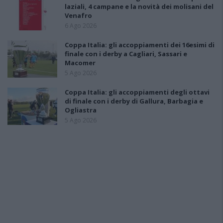
laziali, 4 campane e la novità dei molisani del
Venafro
6 Ago 2026
Coppa Italia: gli accoppiamenti dei 16esimi di
finale con i derby a Cagliari, Sassari e
Macomer
5 Ago 2026
Coppa Italia: gli accoppiamenti degli ottavi
di finale con i derby di Gallura, Barbagia e
Ogliastra
5 Ago 2026