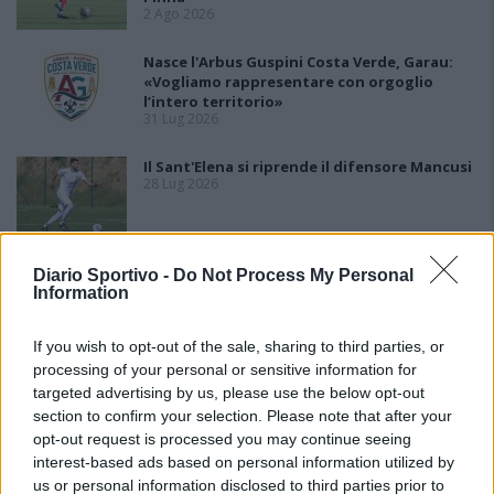
2 Ago 2026
Nasce l'Arbus Guspini Costa Verde, Garau:
«Vogliamo rappresentare con orgoglio
l’intero territorio»
31 Lug 2026
Il Sant'Elena si riprende il difensore Mancusi
28 Lug 2026
Al Castiadas tornano Caboni e Melis, l'Uta
Diario Sportivo -
Do Not Process My Personal
Calcio prende anche Atzori e Siddu
Information
25 Lug 2026
If you wish to opt-out of the sale, sharing to third parties, or
processing of your personal or sensitive information for
targeted advertising by us, please use the below opt-out
section to confirm your selection. Please note that after your
opt-out request is processed you may continue seeing
interest-based ads based on personal information utilized by
us or personal information disclosed to third parties prior to