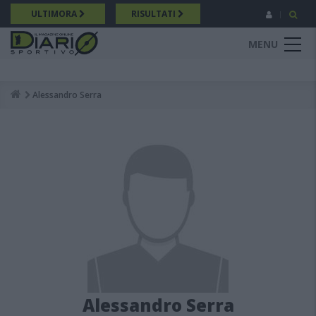
Salta
ULTIMORA
RISULTATI
al
contenuto
MENU
principale
Alessandro Serra
Breadcrumb
Alessandro Serra