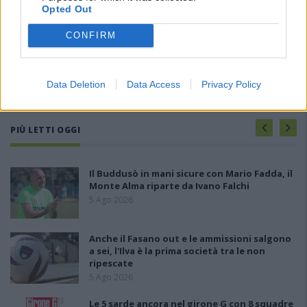
Opted Out
CONFIRM
Data Deletion
Data Access
Privacy Policy
PIÙ LETTI OGGI
Il Buddusò in mani sicure con Mario Fadda, il
Monte Alma riparte da Ivano Falchi
5 Ago 2026
Anche il Fasano out e le ammissioni salgono
a sei, l'Ilva è la prima società tra le non
ripescate
5 Ago 2026
Le 5 sarde ancora nel girone G con 8 squadre