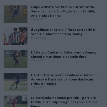
Colpo dell'Uta con Pisano e arriva anche
Serra, tripletta Cus Cagliari con Piroddi,
Angiargia e Nenna
5 Ago 2026
Il Coghinas ancora più forte con Sechi e
Scanu, al Macomer arriva Bonfigli
5 Ago 2026
L'Atletico Cagliari di Saba prende Sanna,
Simoni e mantiene lo zoccolo duro
4 Ago 2026
L'Antiochense prende Caddeo e Doneddu,
Arborea e Tharros ripartono dai tecnici
Firinu e Frongia
2 Ago 2026
La matricola Macomer prende il portiere
Fadda, altro colpo Coghinas con Samuele
Pinna