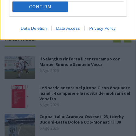
CONFIRM
Data Deletion
Data Access
Privacy Policy
PIÙ LETTI OGGI
Il Selargius rinforza il centrocampo con
Manuel Rinino e Samuele Vacca
6 Ago 2026
Le 5 sarde ancora nel girone G con 8 squadre
laziali, 4 campane e la novità dei molisani del
Venafro
6 Ago 2026
Coppa Italia: Aranova-Ossese il 23, i derby
Budoni-Latte Dolce e COS-Monastir il 30
6 Ago 2026