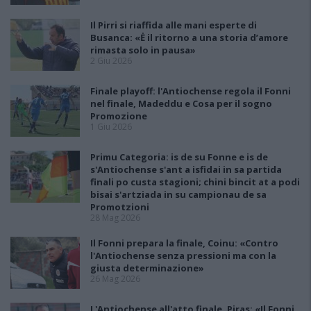
Il Pirri si riaffida alle mani esperte di
Busanca: «Ė il ritorno a una storia d’amore
rimasta solo in pausa»
2 Giu 2026
Finale playoff: l'Antiochense regola il Fonni
nel finale, Madeddu e Cosa per il sogno
Promozione
1 Giu 2026
Primu Categoria: is de su Fonne e is de
s'Antiochense s'ant a isfidai in sa partida
finali po custa stagioni; chini bincit at a podi
bisai s'artziada in su campionau de sa
Promotzioni
28 Mag 2026
Il Fonni prepara la finale, Coinu: «Contro
l'Antiochense senza pressioni ma con la
giusta determinazione»
26 Mag 2026
L'Antiochense all'atto finale, Piras: «Il Fonni