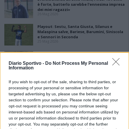
è forte, batterlo sarebbe l'ennesima impresa
dei miei ragazzi»
26 Mag 2026
Playout: Sestu, Santa Giusta, Silanus e
Malaspina salve, Bariese, Barumini, Siniscola
e Sennori in Seconda
25 Mag 2026
Playoff: blitz esterni per Antiochense e
Fonni, la finalissima è loro
Diario Sportivo -
Do Not Process My Personal
25 Mag 2026
Information
If you wish to opt-out of the sale, sharing to third parties, or
processing of your personal or sensitive information for
targeted advertising by us, please use the below opt-out
section to confirm your selection. Please note that after your
opt-out request is processed you may continue seeing
interest-based ads based on personal information utilized by
us or personal information disclosed to third parties prior to
your opt-out. You may separately opt-out of the further