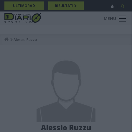
Salta
ULTIMORA
RISULTATI
al
contenuto
MENU
principale
Alessio Ruzzu
Breadcrumb
Alessio Ruzzu