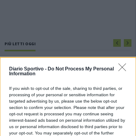
PIÙ LETTI OGGI
Amichevole Ossese: 3-1 al Cagliari Primavera,
doppietta di Tapparello
Diario Sportivo -
Do Not Process My Personal
Information
8 Ago 2026
If you wish to opt-out of the sale, sharing to third parties, or
Il Latte Dolce prende Dumani dalla Torres,
processing of your personal or sensitive information for
Mascia, Sorgente, Lopes, Limberti e Cherchi
targeted advertising by us, please use the below opt-out
gli altri acquisti
section to confirm your selection. Please note that after your
8 Ago 2026
opt-out request is processed you may continue seeing
interest-based ads based on personal information utilized by
DPCM 3 dicembre, per il calcio dilettantistico
stop prolungato fino al 15 gennaio 2021
us or personal information disclosed to third parties prior to
3 Dic 2020
your opt-out. You may separately opt-out of the further