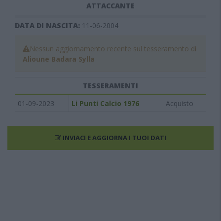
ATTACCANTE
DATA DI NASCITA:
11-06-2004
Nessun aggiornamento recente sul tesseramento di
Alioune Badara Sylla
TESSERAMENTI
01-09-2023
Li Punti Calcio 1976
Acquisto
INVIACI E AGGIORNA I TUOI DATI