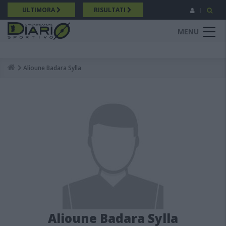
Salta
ULTIMORA
RISULTATI
al
contenuto
MENU
principale
Alioune Badara Sylla
Breadcrumb
Alioune Badara Sylla