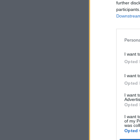
further disc
participants
Downstream 
Persona
I want t
Opted 
I want t
Opted 
I want 
Advertis
Opted 
I want t
of my P
was col
Opted 