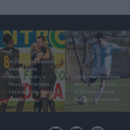
Al Bonorva il bomber
Meloni, nella
Macomerese c'è
L'Arborea rinforza la
Moussa e tornano
difesa con Popescu,
Cataruozzolo, Foddai
all'Orrolese torna
e Vidili
Murgia e arriva Erriu