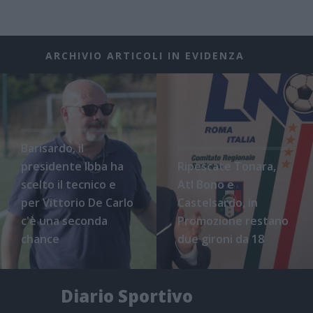
ARCHIVIO ARTICOLI IN EVIDENZA
Barisardo, il
presidente Ibba ha
Ripescate Tonara,
scelto il tecnico e
Atl Bono e
per Vittorio De Carlo
Castelsardo, in
c'è una seconda
Promozione restano
chance
due gironi da 18
Diario Sportivo