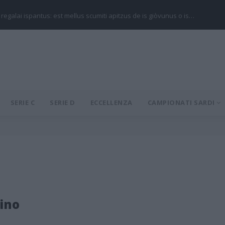
 regalai ispantus: est mellus scumiti apitzus de is giòvunus o is…
SERIE C
SERIE D
ECCELLENZA
CAMPIONATI SARDI
ino