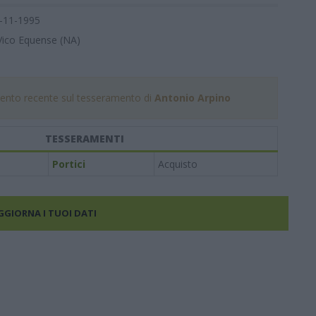
-11-1995
Vico Equense (NA)
nto recente sul tesseramento di
Antonio Arpino
TESSERAMENTI
Portici
Acquisto
AGGIORNA I TUOI DATI