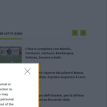
IÙ LETTI OGGI
L'Ilva si completa con Markic,
Contucci, Carlucci, Bevilacqua,
Solinas, Souare e Galic
7 Ago 2026
Il Monastir riparte dai pilastri Masia,
Pinna e Aloia, il primo acquisto è Loru
7 Ago 2026
sonal or
ection to
ou may
Gran colpo dell'Ossese, per la difesa
 personal
c'è l'ex Torres Riccardo Idda
out of the
7 Ago 2026