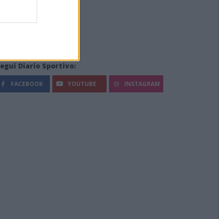
egui Diario Sportivo:
FACEBOOK
YOUTUBE
INSTAGRAM