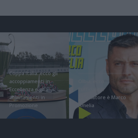
Coppa Italia: ecco gli
accoppiamenti in
Olbia, ecco
Eccellenza e gli
l'ufficialità:
abbinamenti in
l'allenatore è Marco
Promozione
Amelia