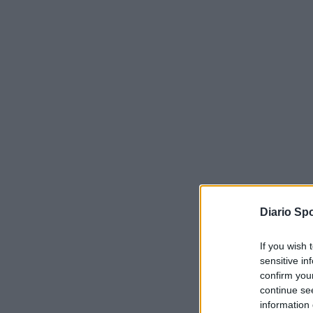
Diario Spo
If you wish 
sensitive in
confirm you
continue se
information 