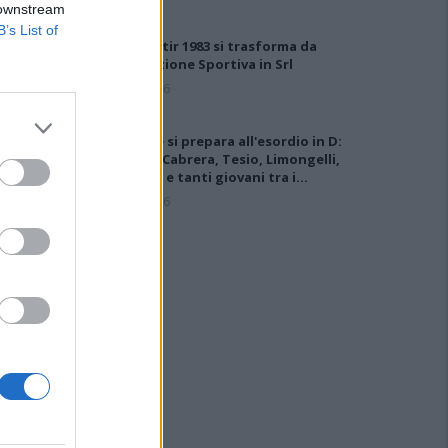
 downstream
B’s List of
Il Monastir 1983 si trasforma da
Associazione Sportiva in Srl
7 Ago 2026
L'Ossese si prepara all'esordio in D:
Forzati, Cabrera, Tesio, Limongelli,
Bolzicco e tanti giovani tra i…
7 Ago 2026