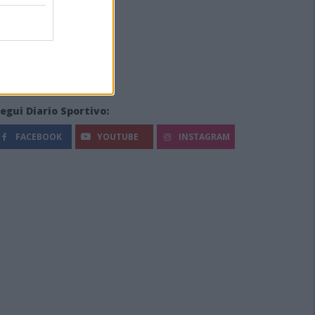
egui Diario Sportivo:
FACEBOOK
YOUTUBE
INSTAGRAM