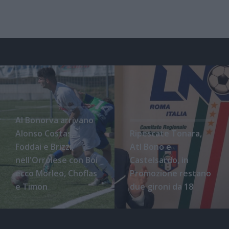
Al Bonorva arrivano
Alonso Costas,
Ripescate Tonara,
Foddai e Brizzi,
Atl Bono e
nell'Orrolese con Boi
Castelsardo, in
ecco Morleo, Choflas
Promozione restano
e Timon
due gironi da 18