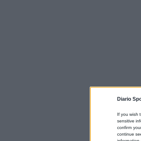
Diario Spo
If you wish 
sensitive in
confirm you
continue se
information 