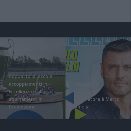
Coppa Italia: ecco gli
accoppiamenti in
Olbia, ecco
Eccellenza e gli
l'ufficialità:
abbinamenti in
l'allenatore è Marco
Promozione
Amelia