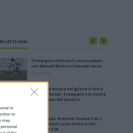
IÙ LETTI OGGI
Il Selargius rinforza il centrocampo
con Manuel Rinino e Samuele Vacca
6 Ago 2026
Le 5 sarde ancora nel girone G con 8
squadre laziali, 4 campane e la novità
dei molisani del Venafro
6 Ago 2026
sonal or
ection to
Coppa Italia: Aranova-Ossese il 23, i
ou may
derby Budoni-Latte Dolce e COS-
 personal
Monastir il 30
out of the