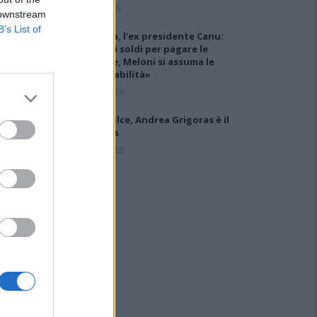
6 Ago 2026
 downstream
B’s List of
Carbonia, l'ex presidente Canu:
«Lasciai i soldi per pagare le
vertenze, Meloni si assuma le
responsabilità»
31 Lug 2026
Latte Dolce, Andrea Grigoras è il
nuovo ds
29 Lug 2026