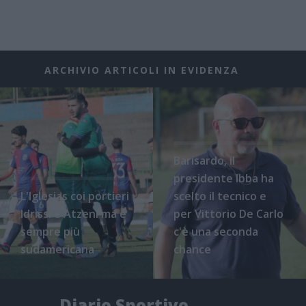
ARCHIVIO ARTICOLI IN EVIDENZA
Barisardo, il
presidente Ibba ha
L'Iglesias coi portieri
scelto il tecnico e
Idrissi e Atzeni ma è
per Vittorio De Carlo
sempre più
c'è una seconda
sudamericana
chance
Diario Sportivo