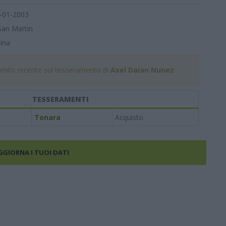
-01-2003
San Martin
ina
nto recente sul tesseramento di
Axel Daian Nunez
TESSERAMENTI
Tonara
Acquisto
AGGIORNA I TUOI DATI