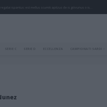
 regalai ispantus: est mellus scumiti apitzus de is giòvunus o is…
SERIE C
SERIE D
ECCELLENZA
CAMPIONATI SARDI
Nunez