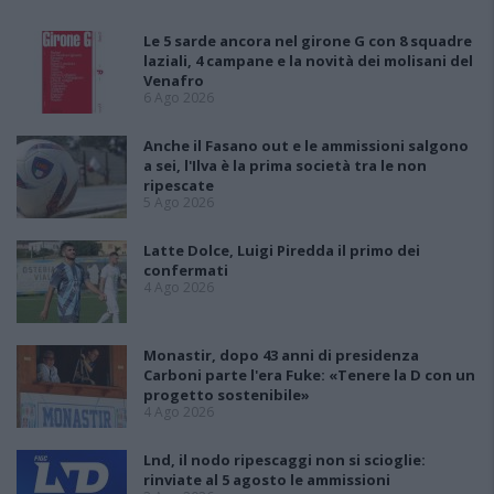
Le 5 sarde ancora nel girone G con 8 squadre
laziali, 4 campane e la novità dei molisani del
Venafro
6 Ago 2026
Anche il Fasano out e le ammissioni salgono
a sei, l'Ilva è la prima società tra le non
ripescate
5 Ago 2026
Latte Dolce, Luigi Piredda il primo dei
confermati
4 Ago 2026
Monastir, dopo 43 anni di presidenza
Carboni parte l'era Fuke: «Tenere la D con un
progetto sostenibile»
4 Ago 2026
Lnd, il nodo ripescaggi non si scioglie:
rinviate al 5 agosto le ammissioni