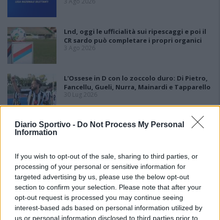
3 Ago 2026
Lnd, oggi le ufficialità sui ripescaggi e poi il
CR sardo può completare i propri organici
3 Ago 2026
L'Ossese in D con lo zoccolo duro: Di Pietro,
Fancellu, Gueli, Nurra, Mainardi e Tapparello
30 Lug 2026
Diario Sportivo -
Do Not Process My Personal
Latte Dolce, Andrea Grigoras è il nuovo ds
Information
29 Lug 2026
If you wish to opt-out of the sale, sharing to third parties, or
processing of your personal or sensitive information for
targeted advertising by us, please use the below opt-out
section to confirm your selection. Please note that after your
opt-out request is processed you may continue seeing
interest-based ads based on personal information utilized by
us or personal information disclosed to third parties prior to