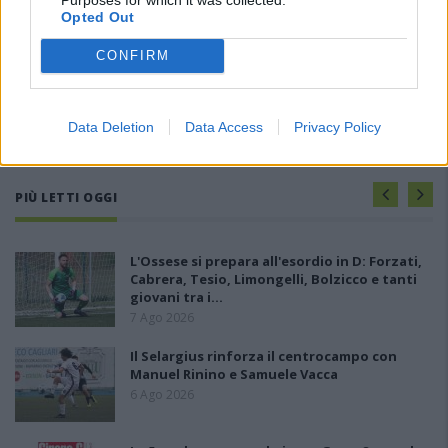
Opted Out
CONFIRM
Data Deletion
Data Access
Privacy Policy
PIÙ LETTI OGGI
L'Ossese si prepara all'esordio in D: Forzati,
Cabrera, Tesio, Limongelli, Bolzicco e tanti
giovani tra i…
7 Ago 2026
Il Selargius rinforza il centrocampo con
Manuel Rinino e Samuele Vacca
6 Ago 2026