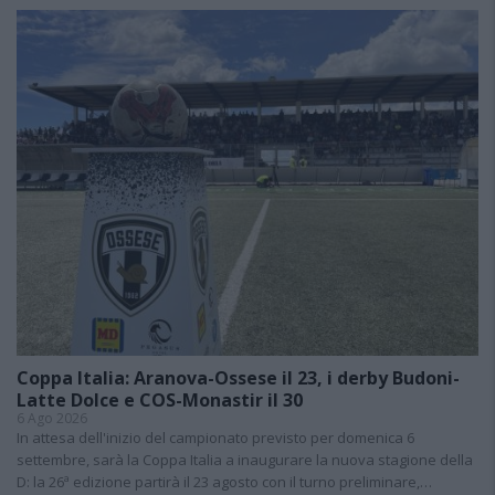
Coppa Italia: Aranova-Ossese il 23, i derby Budoni-
Latte Dolce e COS-Monastir il 30
6 Ago 2026
In attesa dell'inizio del campionato previsto per domenica 6
settembre, sarà la Coppa Italia a inaugurare la nuova stagione della
D: la 26ª edizione partirà il 23 agosto con il turno preliminare,…