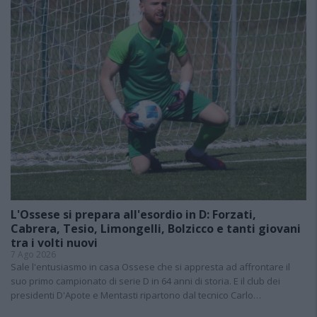
L'Ossese si prepara all'esordio in D: Forzati,
Cabrera, Tesio, Limongelli, Bolzicco e tanti giovani
tra i volti nuovi
7 Ago 2026
Sale l'entusiasmo in casa Ossese che si appresta ad affrontare il
suo primo campionato di serie D in 64 anni di storia. E il club dei
presidenti D'Apote e Mentasti ripartono dal tecnico Carlo…