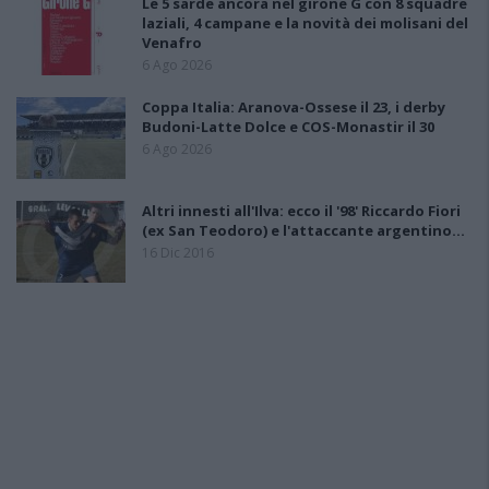
Le 5 sarde ancora nel girone G con 8 squadre
laziali, 4 campane e la novità dei molisani del
Venafro
6 Ago 2026
Coppa Italia: Aranova-Ossese il 23, i derby
Budoni-Latte Dolce e COS-Monastir il 30
6 Ago 2026
Altri innesti all'Ilva: ecco il '98' Riccardo Fiori
(ex San Teodoro) e l'attaccante argentino…
16 Dic 2016