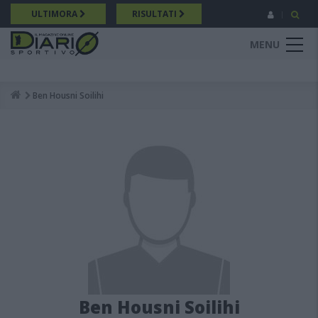
Salta
ULTIMORA
RISULTATI
al
contenuto
MENU
principale
Ben Housni Soilihi
Breadcrumb
Ben Housni Soilihi