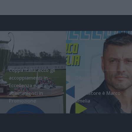
Coppa Italia: ecco gli
accoppiamenti in
Olbia, ecco
Eccellenza e gli
l'ufficialità:
abbinamenti in
l'allenatore è Marco
Promozione
Amelia