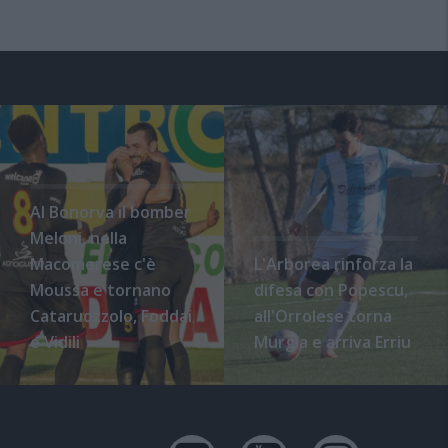
Al Bonorva il bomber
Meloni, nella
Macomerese c'è
L'Arborea rinforza la
Moussa e tornano
difesa con Popescu,
Cataruozzolo, Foddai
all'Orrolese torna
e Vidili
Murgia e arriva Erriu