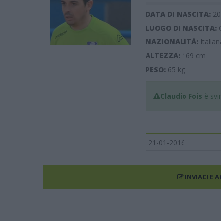
DATA DI NASCITA:
20
LUOGO DI NASCITA:
NAZIONALITÀ:
Italian
ALTEZZA:
169
cm
PESO:
65
kg
Claudio Fois
è svin
21-01-2016
INVIACI E 