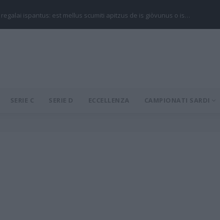
 regalai ispantus: est mellus scumiti apitzus de is giòvunus o is…
SERIE C
SERIE D
ECCELLENZA
CAMPIONATI SARDI