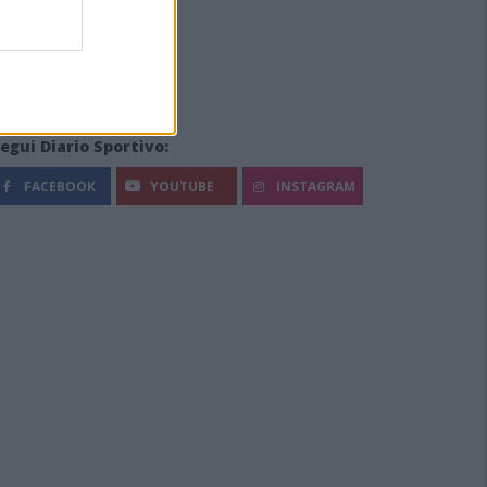
egui Diario Sportivo:
FACEBOOK
YOUTUBE
INSTAGRAM