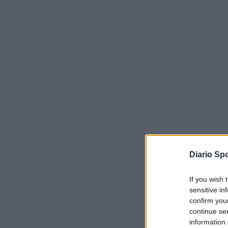
Diario Spo
If you wish 
sensitive in
confirm you
continue se
information 