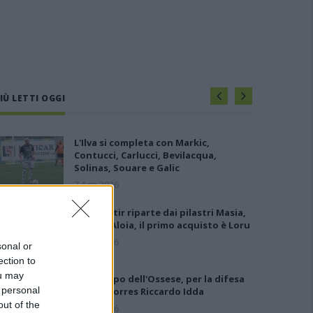
IÙ LETTI OGGI
L'Ilva si completa con Markic,
Contucci, Carlucci, Bevilacqua,
Solinas, Souare e Galic
7 Ago 2026
Il Monastir riparte dai pilastri Masia,
Pinna e Aloia, il primo acquisto è Loru
7 Ago 2026
sonal or
ection to
ou may
Gran colpo dell'Ossese, per la difesa
 personal
c'è l'ex Torres Riccardo Idda
out of the
7 Ago 2026