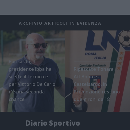
ARCHIVIO ARTICOLI IN EVIDENZA
Barisardo, il
presidente Ibba ha
Ripescate Tonara,
scelto il tecnico e
Atl Bono e
per Vittorio De Carlo
Castelsardo, in
c'è una seconda
Promozione restano
chance
due gironi da 18
Diario Sportivo