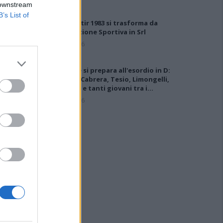
 downstream
B’s List of
Il Monastir 1983 si trasforma da
Associazione Sportiva in Srl
7 Ago 2026
L'Ossese si prepara all'esordio in D:
Forzati, Cabrera, Tesio, Limongelli,
Bolzicco e tanti giovani tra i…
7 Ago 2026