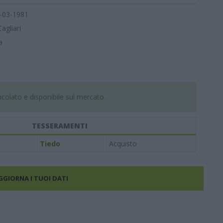
-03-1981
Cagliari
a
colato e disponibile sul mercato.
TESSERAMENTI
Tiedo
Acquisto
AGGIORNA I TUOI DATI