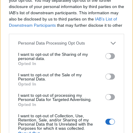
your opt-out. You may separately opt-out of the further
7 Ago 2026
disclosure of your personal information by third parties on the
IAB’s list of downstream participants. This information may
also be disclosed by us to third parties on the
IAB’s List of
L'Ossese si prepara all'esordio in D: Forzati,
Cabrera, Tesio, Limongelli, Bolzicco e tanti
Downstream Participants
that may further disclose it to other
giovani tra i…
third parties.
7 Ago 2026
Personal Data Processing Opt Outs
Il Monastir 1983 si trasforma da Associazione
Sportiva in Srl
I want to opt-out of the Sharing of my
personal data.
7 Ago 2026
Opted In
I want to opt-out of the Sale of my
Personal Data.
Opted In
I want to opt-out of processing my
Personal Data for Targeted Advertising.
Opted In
I want to opt-out of Collection, Use,
Retention, Sale, and/or Sharing of my
Personal Data that Is Unrelated with the
Purposes for which it was collected.