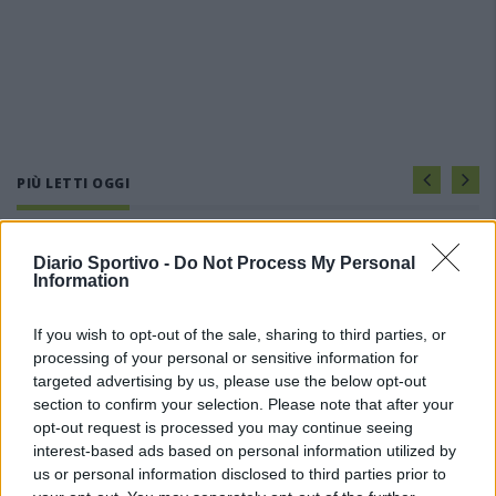
PIÙ LETTI OGGI
L'Ilva si completa con Markic, Contucci,
Diario Sportivo -
Do Not Process My Personal
Carlucci, Bevilacqua, Solinas, Souare e Galic
Information
7 Ago 2026
If you wish to opt-out of the sale, sharing to third parties, or
processing of your personal or sensitive information for
Il Monastir riparte dai pilastri Masia, Pinna e
Aloia, il primo acquisto è Loru
targeted advertising by us, please use the below opt-out
7 Ago 2026
section to confirm your selection. Please note that after your
opt-out request is processed you may continue seeing
interest-based ads based on personal information utilized by
Gran colpo dell'Ossese, per la difesa c'è l'ex
us or personal information disclosed to third parties prior to
Torres Riccardo Idda