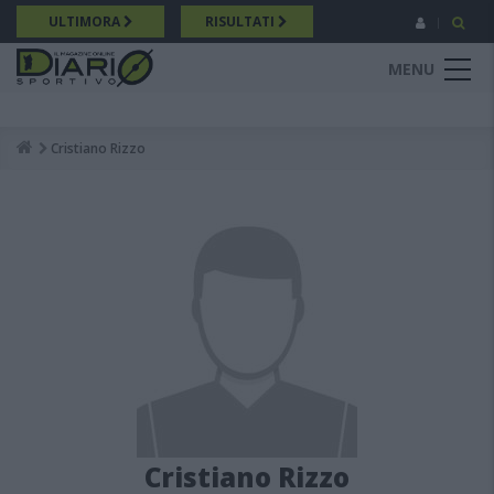
Salta
ULTIMORA
RISULTATI
al
contenuto
MENU
principale
Cristiano Rizzo
Breadcrumb
Cristiano Rizzo