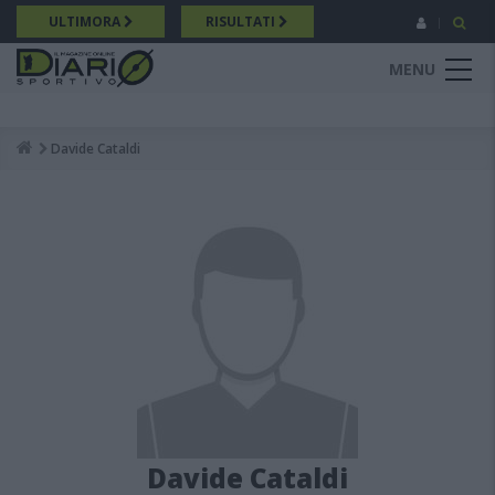
Salta
ULTIMORA
RISULTATI
al
contenuto
MENU
principale
Davide Cataldi
Breadcrumb
Davide Cataldi