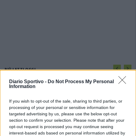
PIÙ LETTI OGGI
Diario Sportivo -
Do Not Process My Personal
Information
L'Ossese si prepara all'esordio in D: Forzati,
Cabrera, Tesio, Limongelli, Bolzicco e tanti
giovani tra i…
If you wish to opt-out of the sale, sharing to third parties, or
7 Ago 2026
processing of your personal or sensitive information for
targeted advertising by us, please use the below opt-out
Il Selargius rinforza il centrocampo con
section to confirm your selection. Please note that after your
Manuel Rinino e Samuele Vacca
opt-out request is processed you may continue seeing
6 Ago 2026
interest-based ads based on personal information utilized by