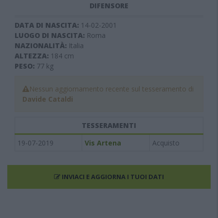
DIFENSORE
DATA DI NASCITA:
14-02-2001
LUOGO DI NASCITA:
Roma
NAZIONALITÀ:
Italia
ALTEZZA:
184
cm
PESO:
77
kg
Nessun aggiornamento recente sul tesseramento di
Davide Cataldi
TESSERAMENTI
19-07-2019
Vis Artena
Acquisto
INVIACI E AGGIORNA I TUOI DATI