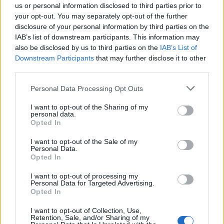
us or personal information disclosed to third parties prior to
your opt-out. You may separately opt-out of the further
Per Carbonia e Olbia si apre lo spiraglio di
ripartire dalla Seconda
disclosure of your personal information by third parties on the
7 Ago 2026
IAB’s list of downstream participants. This information may
also be disclosed by us to third parties on the
IAB’s List of
Downstream Participants
that may further disclose it to other
Definiti gli organici di Prima con l'aggiunta
third parties.
di Golfo Aranci, La Salle e Ottava, in Seconda
8 ripescaggi
Personal Data Processing Opt Outs
7 Ago 2026
I want to opt-out of the Sharing of my
Giudice Sportivo: il Sorso senza gli
personal data.
squalificati Pulina, Altea e Merenda
Opted In
21 Feb 2019
I want to opt-out of the Sale of my
Personal Data.
Opted In
I want to opt-out of processing my
Personal Data for Targeted Advertising.
Opted In
I want to opt-out of Collection, Use,
Retention, Sale, and/or Sharing of my