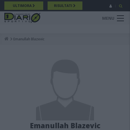
Salta
ULTIMORA
RISULTATI
al
contenuto
MENU
principale
Emanullah Blazevic
Breadcrumb
Emanullah Blazevic