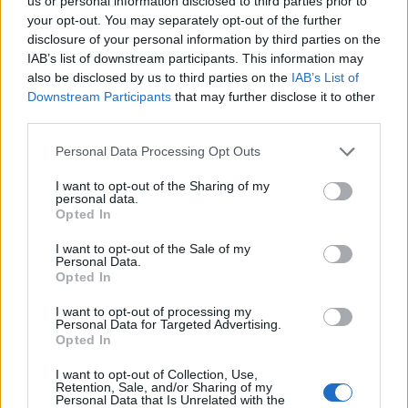
us or personal information disclosed to third parties prior to
Le 5 sarde ancora nel girone G con 8 squadre
your opt-out. You may separately opt-out of the further
laziali, 4 campane e la novità dei molisani del
disclosure of your personal information by third parties on the
Venafro
IAB’s list of downstream participants. This information may
6 Ago 2026
also be disclosed by us to third parties on the
IAB’s List of
Downstream Participants
that may further disclose it to other
Coppa Italia: gli accoppiamenti dei 16esimi di
finale con i derby a Cagliari, Sassari e
third parties.
Macomer
5 Ago 2026
Personal Data Processing Opt Outs
Coppa Italia: gli accoppiamenti degli ottavi
I want to opt-out of the Sharing of my
personal data.
di finale con i derby di Gallura, Barbagia e
Opted In
Ogliastra
5 Ago 2026
I want to opt-out of the Sale of my
Personal Data.
Opted In
I want to opt-out of processing my
Personal Data for Targeted Advertising.
Opted In
I want to opt-out of Collection, Use,
Retention, Sale, and/or Sharing of my
Personal Data that Is Unrelated with the