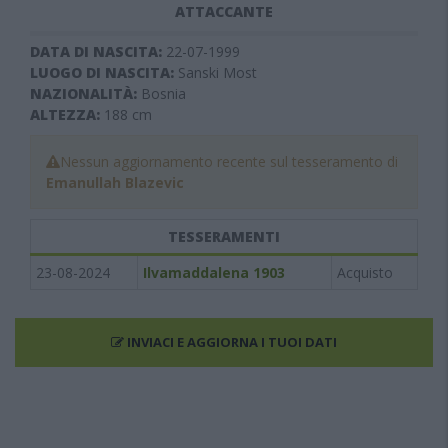
ATTACCANTE
DATA DI NASCITA:
22-07-1999
LUOGO DI NASCITA:
Sanski Most
NAZIONALITÀ:
Bosnia
ALTEZZA:
188
cm
Nessun aggiornamento recente sul tesseramento di
Emanullah Blazevic
TESSERAMENTI
23-08-2024
Ilvamaddalena 1903
Acquisto
INVIACI E AGGIORNA I TUOI DATI