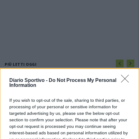
PIÙ LETTI OGGI
Diario Sportivo -
Do Not Process My Personal
Il Buddusò in mani sicure con Mario Fadda, il
Information
Monte Alma riparte da Ivano Falchi
5 Ago 2026
If you wish to opt-out of the sale, sharing to third parties, or
processing of your personal or sensitive information for
targeted advertising by us, please use the below opt-out
Anche il Fasano out e le ammissioni salgono
a sei, l'Ilva è la prima società tra le non
section to confirm your selection. Please note that after your
ripescate
opt-out request is processed you may continue seeing
5 Ago 2026
interest-based ads based on personal information utilized by