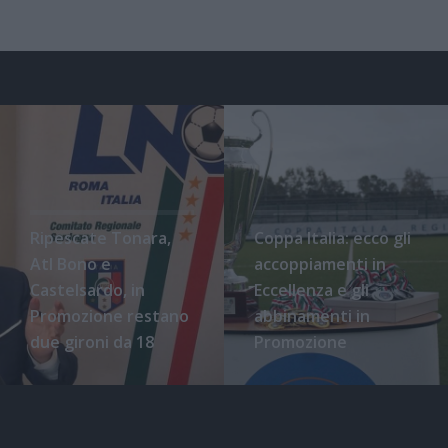
Ripescate Tonara,
Coppa Italia: ecco gli
Atl Bono e
accoppiamenti in
Castelsardo, in
Eccellenza e gli
Promozione restano
abbinamenti in
due gironi da 18
Promozione