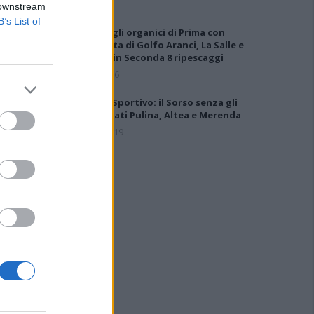
 downstream
B’s List of
Definiti gli organici di Prima con
l'aggiunta di Golfo Aranci, La Salle e
Ottava, in Seconda 8 ripescaggi
7 Ago 2026
Giudice Sportivo: il Sorso senza gli
squalificati Pulina, Altea e Merenda
21 Feb 2019