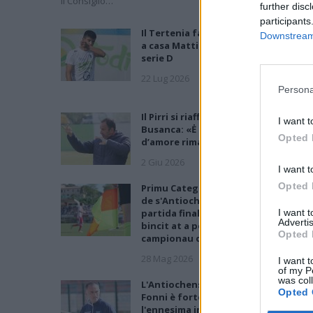
il Consiglio…
further disc
participants
Il Tertenia fa un gran colpo e riport
Downstream 
a casa Mattia Floris dopo 15 anni di
serie D
22 Lug 2026
Persona
Il Pirri si riaffida alle mani esperte di
I want t
Busanca: «Ė il ritorno a una storia
Opted 
d’amore rimasta solo in pausa»
2 Giu 2026
I want t
Opted 
Primu Categoria: is de su Fonne e is
de s'Antiochense s'ant a isfidai in sa
partida finali po custa stagioni; chin
I want 
Advertis
bincit at a podi bisai s'artziada in su
Opted 
campionau de sa Promotzioni
28 Mag 2026
I want t
of my P
was col
L'Antiochense all'atto finale, Piras: «
Opted 
Fonni è forte, batterlo sarebbe
l'ennesima impresa dei miei ragazzi»