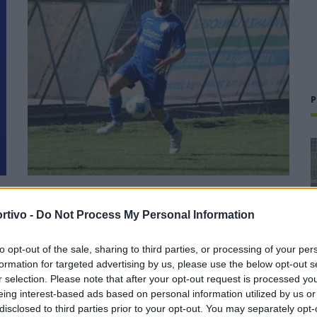
P
i
Il Tavolara si rinforza dall'Eccellenza: preso
Malesa dopo il bomber Balde
rtivo -
Do Not Process My Personal Information
23 Lug 2026
to opt-out of the sale, sharing to third parties, or processing of your per
Neopromossa in Prima ma con la voglia di scalare ancora
formation for targeted advertising by us, please use the below opt-out s
un'altra categoria per tornare ad essere una protagonista
r selection. Please note that after your opt-out request is processed y
del calcio sardo. Il Tavolara ha vinto il campionato di
eing interest-based ads based on personal information utilized by us or
),
Seconda battendo sul filo di…
disclosed to third parties prior to your opt-out. You may separately opt-