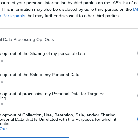
losure of your personal information by third parties on the IAB’s list of
. This information may also be disclosed by us to third parties on the
IA
a
Il Ghilarza a caccia del riscatto: «La
Participants
that may further disclose it to other third parties.
Prima? Faremo un campionato
all’altezza della storia del nostro
club»
l Data Processing Opt Outs
22 Giu 2026
Finale playoff: l'Antiochense regola il
o opt-out of the Sharing of my personal data.
Fonni nel finale, Madeddu e Cosa per
In
il sogno Promozione
1 Giu 2026
o opt-out of the Sale of my Personal Data.
In
Il Fonni prepara la finale, Coinu:
«Contro l'Antiochense senza
i
to opt-out of processing my Personal Data for Targeted
pressioni ma con la giusta
ing.
determinazione»
In
26 Mag 2026
o opt-out of Collection, Use, Retention, Sale, and/or Sharing
ersonal Data that Is Unrelated with the Purposes for which it
lected.
Il
Playout: Sestu, Santa Giusta, Silanus
Out
e Malaspina salve, Bariese, Barumini,
Siniscola e Sennori in Seconda