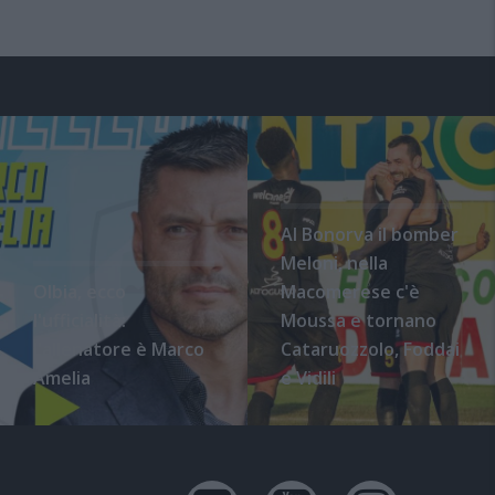
Al Bonorva il bomber
Meloni, nella
Olbia, ecco
Macomerese c'è
l'ufficialità:
Moussa e tornano
l'allenatore è Marco
Cataruozzolo, Foddai
Amelia
e Vidili