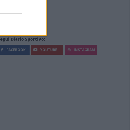
egui Diario Sportivo:
FACEBOOK
YOUTUBE
INSTAGRAM