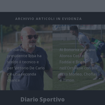
ARCHIVIO ARTICOLI IN EVIDENZA
Barisardo, il
Al Bonorva arrivano
presidente Ibba ha
Alonso Costas,
scelto il tecnico e
Foddai e Brizzi,
per Vittorio De Carlo
nell'Orrolese con Boi
c'è una seconda
ecco Morleo, Choflas
chance
e Timon
Diario Sportivo