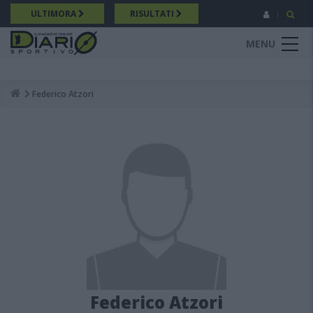
Salta
ULTIMORA
RISULTATI
al
contenuto
MENU
principale
Federico Atzori
Breadcrumb
Federico Atzori