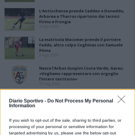
L'Antiochense prende Caddeo e Doneddu,
Arborea e Tharros ripartono dai tecnici
Firinu e Frongia
2 Ago 2026
La matricola Macomer prende il portiere
Fadda, altro colpo Coghinas con Samuele
Pinna
2 Ago 2026
Nasce l'Arbus Guspini Costa Verde, Garau:
«Vogliamo rappresentare con orgoglio
l’intero territorio»
31 Lug 2026
Il Sant'Elena si riprende il difensore Mancusi
Diario Sportivo -
Do Not Process My Personal
28 Lug 2026
Information
If you wish to opt-out of the sale, sharing to third parties, or
Al Castiadas tornano Caboni e Melis, l'Uta
processing of your personal or sensitive information for
Calcio prende anche Atzori e Siddu
targeted advertising by us, please use the below opt-out