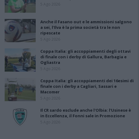
5 Ago 2026
Anche il Fasano out e le ammissioni salgono
a sei, l'Ilva è la prima società tra le non
ripescate
5 Ago 2026
Coppa Italia: gli accoppiamenti degli ottavi
di finale con i derby di Gallura, Barbagia e
Ogliastra
5 Ago 2026
Coppa Italia: gli accoppiamenti dei 16esimi di
finale con i derby a Cagliari, Sassari e
Macomer
5 Ago 2026
Il CR sardo esclude anche l'Olbia: l'Usinese è
in Eccellenza, il Fonni sale in Promozione
5 Ago 2026