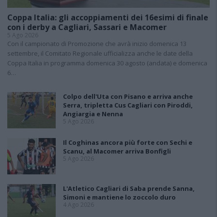
Coppa Italia: gli accoppiamenti dei 16esimi di finale
con i derby a Cagliari, Sassari e Macomer
5 Ago 2026
Con il campionato di Promozione che avrà inizio domenica 13
settembre, il Comitato Regionale ufficializza anche le date della
Coppa Italia in programma domenica 30 agosto (andata) e domenica
6…
Colpo dell'Uta con Pisano e arriva anche
Serra, tripletta Cus Cagliari con Piroddi,
Angiargia e Nenna
5 Ago 2026
Il Coghinas ancora più forte con Sechi e
Scanu, al Macomer arriva Bonfigli
5 Ago 2026
L'Atletico Cagliari di Saba prende Sanna,
Simoni e mantiene lo zoccolo duro
4 Ago 2026