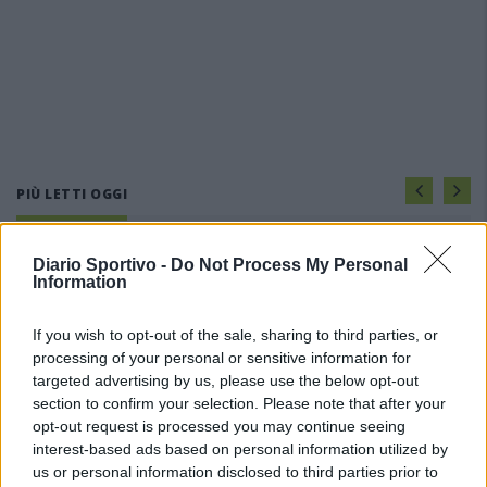
PIÙ LETTI OGGI
Il Buddusò in mani sicure con Mario Fadda, il
Diario Sportivo -
Do Not Process My Personal
Information
Monte Alma riparte da Ivano Falchi
5 Ago 2026
If you wish to opt-out of the sale, sharing to third parties, or
processing of your personal or sensitive information for
Anche il Fasano out e le ammissioni salgono
targeted advertising by us, please use the below opt-out
a sei, l'Ilva è la prima società tra le non
section to confirm your selection. Please note that after your
ripescate
opt-out request is processed you may continue seeing
5 Ago 2026
interest-based ads based on personal information utilized by
Coppa Italia: gli accoppiamenti degli ottavi
us or personal information disclosed to third parties prior to