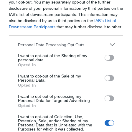
di finale con i derby di Gallura, Barbagia e
your opt-out. You may separately opt-out of the further
Ogliastra
disclosure of your personal information by third parties on the
5 Ago 2026
IAB’s list of downstream participants. This information may
also be disclosed by us to third parties on the
IAB’s List of
Coppa Italia: gli accoppiamenti dei 16esimi di
Downstream Participants
that may further disclose it to other
finale con i derby a Cagliari, Sassari e
third parties.
Macomer
5 Ago 2026
Personal Data Processing Opt Outs
Il CR sardo esclude anche l'Olbia: l'Usinese è
I want to opt-out of the Sharing of my
in Eccellenza, il Fonni sale in Promozione
personal data.
5 Ago 2026
Opted In
I want to opt-out of the Sale of my
Personal Data.
Opted In
I want to opt-out of processing my
Personal Data for Targeted Advertising.
Opted In
I want to opt-out of Collection, Use,
Retention, Sale, and/or Sharing of my
Personal Data that Is Unrelated with the
Purposes for which it was collected.