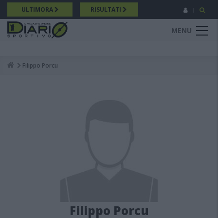
Salta
ULTIMORA
RISULTATI
al
contenuto
MENU
principale
Filippo Porcu
Breadcrumb
Filippo Porcu