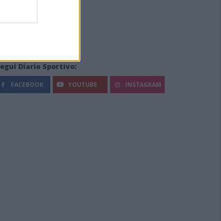
egui Diario Sportivo:
FACEBOOK
YOUTUBE
INSTAGRAM