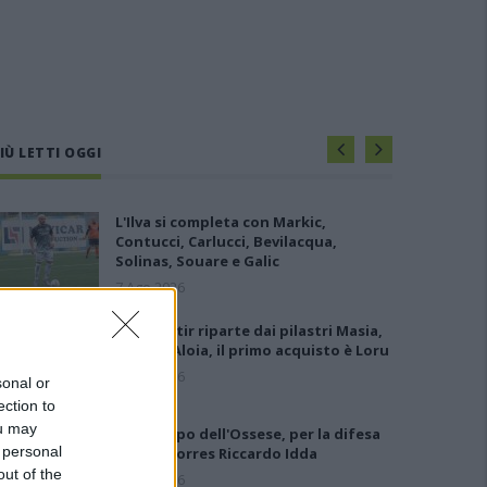
IÙ LETTI OGGI
L'Ilva si completa con Markic,
Contucci, Carlucci, Bevilacqua,
Solinas, Souare e Galic
7 Ago 2026
Il Monastir riparte dai pilastri Masia,
Pinna e Aloia, il primo acquisto è Loru
7 Ago 2026
sonal or
ection to
ou may
Gran colpo dell'Ossese, per la difesa
 personal
c'è l'ex Torres Riccardo Idda
out of the
7 Ago 2026