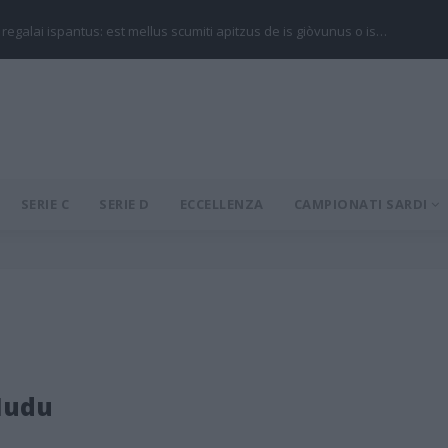
 regalai ispantus: est mellus scumiti apitzus de is giòvunus o is…
SERIE C
SERIE D
ECCELLENZA
CAMPIONATI SARDI
Mudu