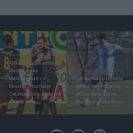
Al Bonorva il bomber
Meloni, nella
Macomerese c'è
L'Arborea rinforza la
Moussa e tornano
difesa con Popescu,
Cataruozzolo, Foddai
all'Orrolese torna
e Vidili
Murgia e arriva Erriu