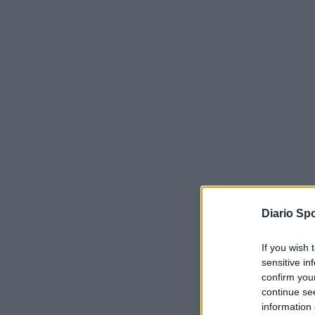
Diario Spo
If you wish 
sensitive in
confirm you
continue se
information 