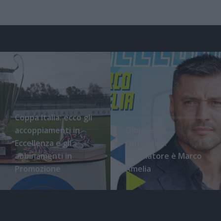
Coppa Italia: ecco gli
accoppiamenti in
Olbia, ecco
Eccellenza e gli
l'ufficialità:
abbinamenti in
l'allenatore è Marco
Promozione
Amelia