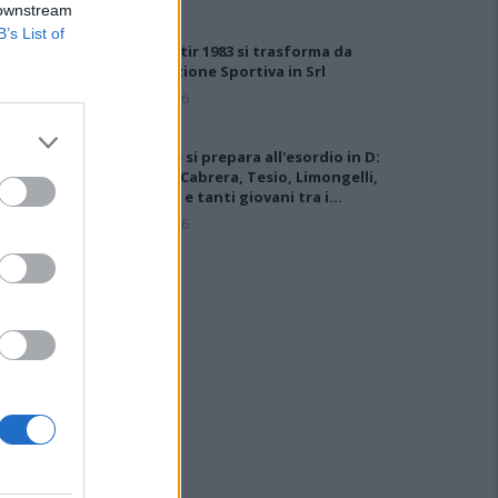
 downstream
B’s List of
Il Monastir 1983 si trasforma da
Associazione Sportiva in Srl
7 Ago 2026
L'Ossese si prepara all'esordio in D:
Forzati, Cabrera, Tesio, Limongelli,
Bolzicco e tanti giovani tra i…
7 Ago 2026