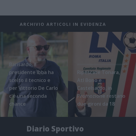
ARCHIVIO ARTICOLI IN EVIDENZA
Barisardo, il
presidente Ibba ha
Ripescate Tonara,
scelto il tecnico e
Atl Bono e
per Vittorio De Carlo
Castelsardo, in
c'è una seconda
Promozione restano
chance
due gironi da 18
Diario Sportivo