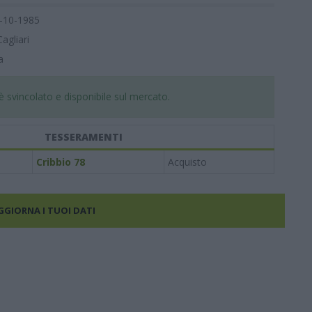
-10-1985
Cagliari
a
 svincolato e disponibile sul mercato.
TESSERAMENTI
Cribbio 78
Acquisto
AGGIORNA I TUOI DATI