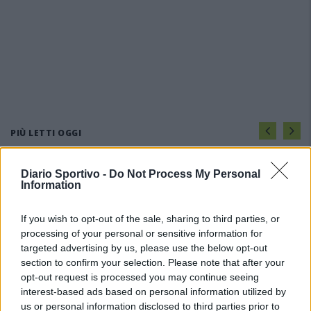
PIÙ LETTI OGGI
Diario Sportivo -
Do Not Process My Personal
L'Ilva si completa con Markic, Contucci,
Information
Carlucci, Bevilacqua, Solinas, Souare e Galic
7 Ago 2026
If you wish to opt-out of the sale, sharing to third parties, or
processing of your personal or sensitive information for
Il Monastir riparte dai pilastri Masia, Pinna e
targeted advertising by us, please use the below opt-out
Aloia, il primo acquisto è Loru
section to confirm your selection. Please note that after your
7 Ago 2026
opt-out request is processed you may continue seeing
interest-based ads based on personal information utilized by
us or personal information disclosed to third parties prior to
Gran colpo dell'Ossese, per la difesa c'è l'ex