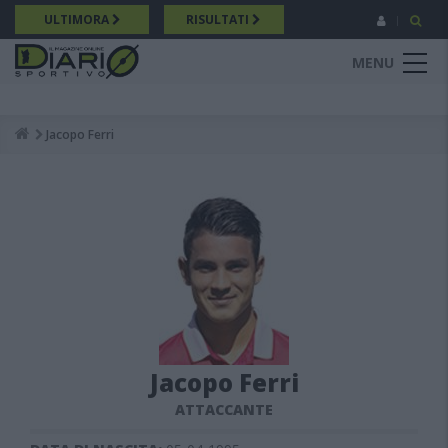
Salta
ULTIMORA
RISULTATI
al
contenuto
MENU
principale
Jacopo Ferri
Breadcrumb
Jacopo Ferri
ATTACCANTE