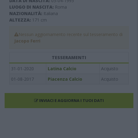
DATA DI NASCITA:
05-04-1995
LUOGO DI NASCITA:
Roma
NAZIONALITÀ:
Italiana
ALTEZZA:
171
cm
Nessun aggiornamento recente sul tesseramento di
Jacopo Ferri
TESSERAMENTI
31-01-2020
Latina Calcio
Acquisto
01-08-2017
Piacenza Calcio
Acquisto
INVIACI E AGGIORNA I TUOI DATI