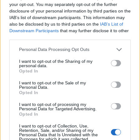
your opt-out. You may separately opt-out of the further
Torres Riccardo Idda
disclosure of your personal information by third parties on the
7 Ago 2026
IAB’s list of downstream participants. This information may
also be disclosed by us to third parties on the
IAB’s List of
L'Ossese si prepara all'esordio in D: Forzati,
Downstream Participants
that may further disclose it to other
Cabrera, Tesio, Limongelli, Bolzicco e tanti
third parties.
giovani tra i…
7 Ago 2026
Personal Data Processing Opt Outs
Il Monastir 1983 si trasforma da Associazione
I want to opt-out of the Sharing of my
Sportiva in Srl
personal data.
7 Ago 2026
Opted In
I want to opt-out of the Sale of my
Personal Data.
Opted In
I want to opt-out of processing my
Personal Data for Targeted Advertising.
Opted In
I want to opt-out of Collection, Use,
Retention, Sale, and/or Sharing of my
Personal Data that Is Unrelated with the
Purposes for which it was collected.