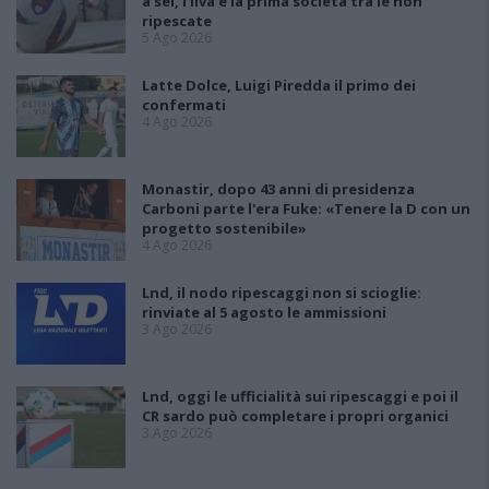
a sei, l'Ilva è la prima società tra le non
ripescate
5 Ago 2026
Latte Dolce, Luigi Piredda il primo dei
confermati
4 Ago 2026
Monastir, dopo 43 anni di presidenza
Carboni parte l'era Fuke: «Tenere la D con un
progetto sostenibile»
4 Ago 2026
Lnd, il nodo ripescaggi non si scioglie:
rinviate al 5 agosto le ammissioni
3 Ago 2026
Lnd, oggi le ufficialità sui ripescaggi e poi il
CR sardo può completare i propri organici
3 Ago 2026