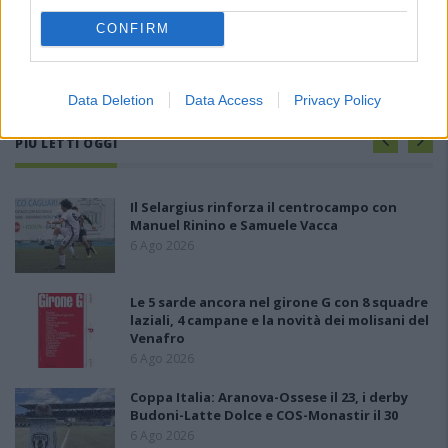
CONFIRM
Data Deletion
Data Access
Privacy Policy
PIÙ LETTI OGGI
Il Selargius rinforza il centrocampo con
Manuel Rinino e Samuele Vacca
6 Ago 2026
Le 5 sarde ancora nel girone G con 8 squadre
laziali, 4 campane e la novità dei molisani del
Venafro
6 Ago 2026
Coppa Italia: Aranova-Ossese il 23, i derby
Budoni-Latte Dolce e COS-Monastir il 30
6 Ago 2026