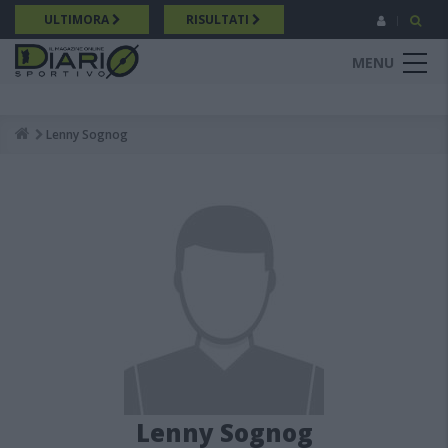
Salta
ULTIMORA
RISULTATI
al
contenuto
MENU
principale
Lenny Sognog
Breadcrumb
Lenny Sognog