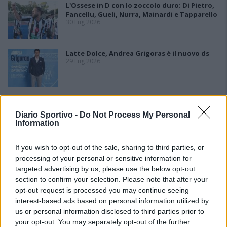
L'Ossese in D con lo zoccolo duro: Di Pietro,
Fancellu, Gueli, Nurra, Mainardi e Tapparello
30 Lug 2026
Latte Dolce, Andrea Grigoras è il nuovo ds
29 Lug 2026
Il San Giuliano non fa ricorso e i posti vuoti
sono 5: l'Ilva battaglia per la posizione in
Diario Sportivo -
Do Not Process My Personal
graduatoria
Information
24 Lug 2026
If you wish to opt-out of the sale, sharing to third parties, or
processing of your personal or sensitive information for
targeted advertising by us, please use the below opt-out
section to confirm your selection. Please note that after your
opt-out request is processed you may continue seeing
interest-based ads based on personal information utilized by
us or personal information disclosed to third parties prior to
your opt-out. You may separately opt-out of the further