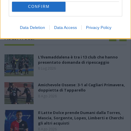
CONFIRM
Data Deletion
Data Access
Privacy Policy
PIÙ LETTI OGGI
L'Ilvamaddalena è tra i 13 club che hanno
presentato domanda di ripescaggio
8 Lug 2026
Amichevole Ossese: 3-1 al Cagliari Primavera,
doppietta di Tapparello
8 Ago 2026
Il Latte Dolce prende Dumani dalla Torres,
Mascia, Sorgente, Lopes, Limberti e Cherchi
gli altri acquisti
8 Ago 2026