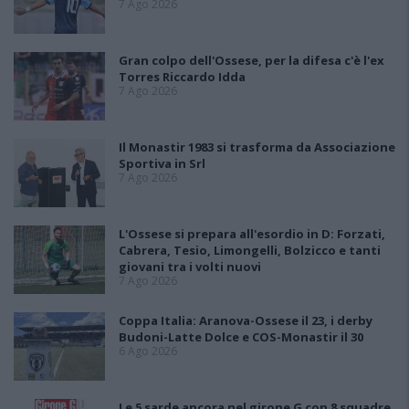
7 Ago 2026
Gran colpo dell'Ossese, per la difesa c'è l'ex
Torres Riccardo Idda
7 Ago 2026
Il Monastir 1983 si trasforma da Associazione
Sportiva in Srl
7 Ago 2026
L'Ossese si prepara all'esordio in D: Forzati,
Cabrera, Tesio, Limongelli, Bolzicco e tanti
giovani tra i volti nuovi
7 Ago 2026
Coppa Italia: Aranova-Ossese il 23, i derby
Budoni-Latte Dolce e COS-Monastir il 30
6 Ago 2026
Le 5 sarde ancora nel girone G con 8 squadre