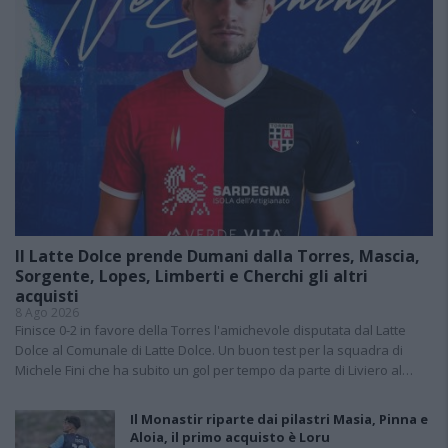
Il Latte Dolce prende Dumani dalla Torres, Mascia,
Sorgente, Lopes, Limberti e Cherchi gli altri
acquisti
8 Ago 2026
Finisce 0-2 in favore della Torres l'amichevole disputata dal Latte
Dolce al Comunale di Latte Dolce. Un buon test per la squadra di
Michele Fini che ha subito un gol per tempo da parte di Liviero al…
Il Monastir riparte dai pilastri Masia, Pinna e
Aloia, il primo acquisto è Loru