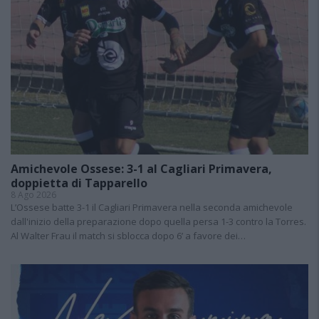
Amichevole Ossese: 3-1 al Cagliari Primavera,
doppietta di Tapparello
8 Ago 2026
L’Ossese batte 3-1 il Cagliari Primavera nella seconda amichevole
dall'inizio della preparazione dopo quella persa 1-3 contro la Torres.
Al Walter Frau il match si sblocca dopo 6’ a favore dei…