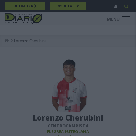
Salta
ULTIMORA
RISULTATI
al
contenuto
MENU
principale
Lorenzo Cherubini
Breadcrumb
Lorenzo Cherubini
CENTROCAMPISTA
FLEGREA PUTEOLANA