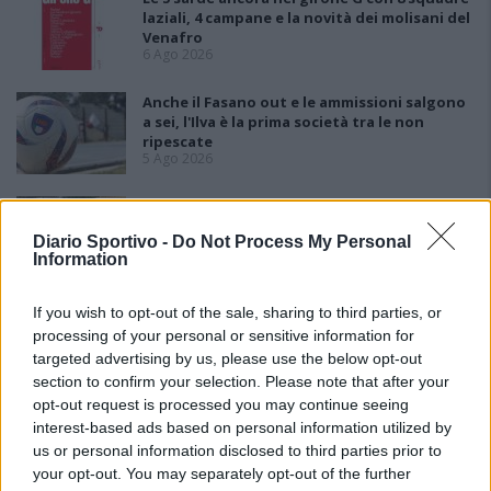
laziali, 4 campane e la novità dei molisani del
Venafro
6 Ago 2026
Anche il Fasano out e le ammissioni salgono
a sei, l'Ilva è la prima società tra le non
ripescate
5 Ago 2026
Latte Dolce, Luigi Piredda il primo dei
confermati
Diario Sportivo -
Do Not Process My Personal
4 Ago 2026
Information
If you wish to opt-out of the sale, sharing to third parties, or
processing of your personal or sensitive information for
targeted advertising by us, please use the below opt-out
section to confirm your selection. Please note that after your
opt-out request is processed you may continue seeing
interest-based ads based on personal information utilized by
us or personal information disclosed to third parties prior to
your opt-out. You may separately opt-out of the further