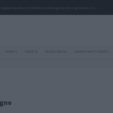
 regalai ispantus: est mellus scumiti apitzus de is giòvunus o is…
SERIE C
SERIE D
ECCELLENZA
CAMPIONATI SARDI
ogno