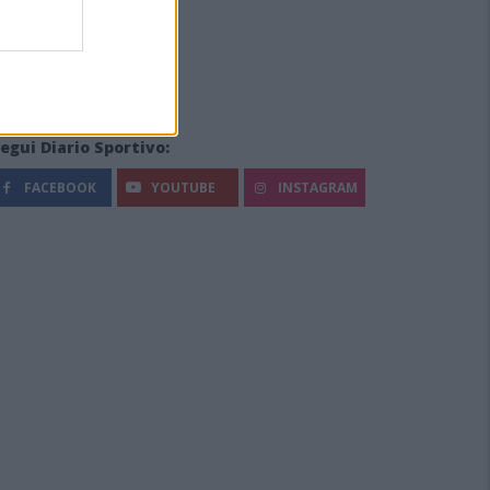
egui Diario Sportivo:
FACEBOOK
YOUTUBE
INSTAGRAM