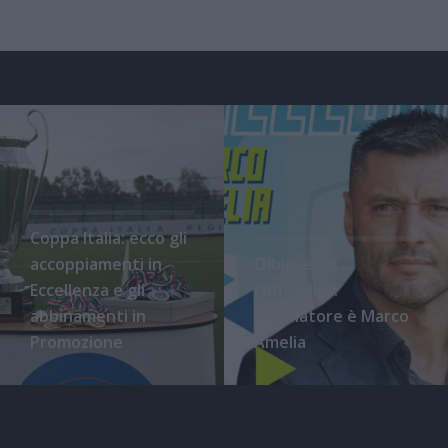
Coppa Italia: ecco gli
accoppiamenti in
Olbia, ecco
Eccellenza e gli
l'ufficialità:
abbinamenti in
l'allenatore è Marco
Promozione
Amelia