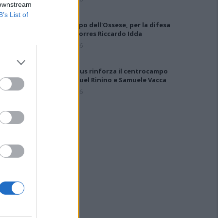
 downstream
B’s List of
Gran colpo dell'Ossese, per la difesa
c'è l'ex Torres Riccardo Idda
7 Ago 2026
Il Selargius rinforza il centrocampo
con Manuel Rinino e Samuele Vacca
6 Ago 2026