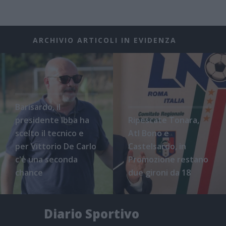
ARCHIVIO ARTICOLI IN EVIDENZA
Barisardo, il
presidente Ibba ha
Ripescate Tonara,
scelto il tecnico e
Atl Bono e
per Vittorio De Carlo
Castelsardo, in
c'è una seconda
Promozione restano
chance
due gironi da 18
Diario Sportivo