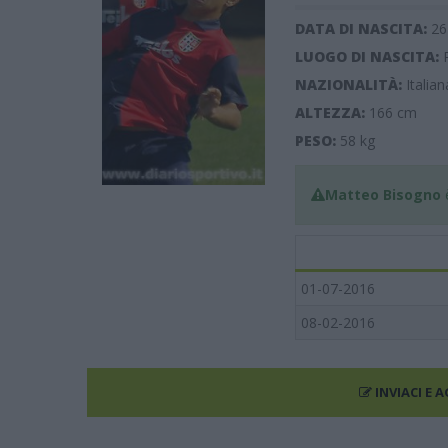
DATA DI NASCITA:
26
LUOGO DI NASCITA:
NAZIONALITÀ:
Italian
ALTEZZA:
166
cm
PESO:
58
kg
Matteo Bisogno
è
01-07-2016
08-02-2016
INVIACI E 