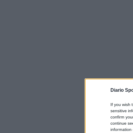
Diario Spo
If you wish 
sensitive in
confirm you
continue se
information 