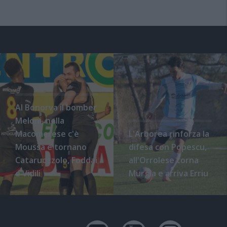
Al Bonorva il bomber
Meloni, nella
Macomerese c'è
L'Arborea rinforza la
Moussa e tornano
difesa con Popescu,
Cataruozzolo, Foddai
all'Orrolese torna
e Vidili
Murgia e arriva Erriu