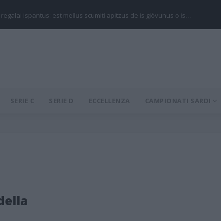
 regalai ispantus: est mellus scumiti apitzus de is giòvunus o is…
SERIE C
SERIE D
ECCELLENZA
CAMPIONATI SARDI
ella