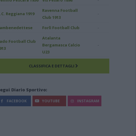
Ravenna Football
-
.C. Reggiana 1919
Club 1913
-
ambenedettese
Forlì Football Club
Atalanta
ado Football Club
-
Bergamasca Calcio
913
U23
CLASSIFICA E DETTAGLI
egui Diario Sportivo:
FACEBOOK
YOUTUBE
INSTAGRAM