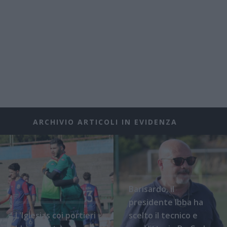
ARCHIVIO ARTICOLI IN EVIDENZA
Barisardo, il
presidente Ibba ha
L'Iglesias coi portieri
scelto il tecnico e