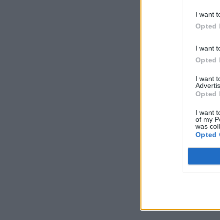
I want t
Opted 
I want t
Opted 
I want 
Advertis
Opted 
I want t
of my P
was col
Opted 