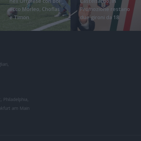
nell'Orrolese con Boi
Castelsardo, in
ecco Morleo, Choflas
Promozione restano
e Timon
due gironi da 18
iari,
, Philadelphia,
nkfurt am Main