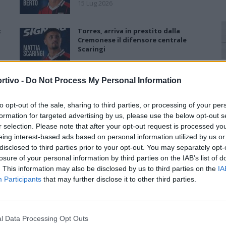
15 Lug 2026
:
Torres, arriva in prestito dalla
Cremonese il difensore centrale
Scaringi
10 Lug 2026
rtivo -
Do Not Process My Personal Information
Torres, primo acquisto: Nicholas
Pennington firma un biennale
to opt-out of the sale, sharing to third parties, or processing of your per
7 Lug 2026
formation for targeted advertising by us, please use the below opt-out s
r selection. Please note that after your opt-out request is processed y
eing interest-based ads based on personal information utilized by us or
Torres, Greco confermato e
disclosed to third parties prior to your opt-out. You may separately opt-
contratto fino al 2028: «Ha
losure of your personal information by third parties on the IAB’s list of
dimostrato attaccamento e valori
. This information may also be disclosed by us to third parties on the
IA
importanti»
Participants
that may further disclose it to other third parties.
23 Giu 2026
l Data Processing Opt Outs