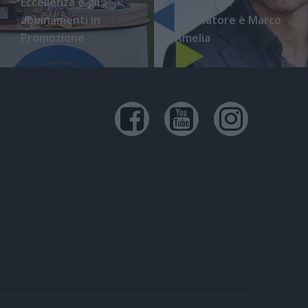
Eccellenza e gli
l'ufficialità:
abbinamenti in
l'allenatore è Marco
Promozione
Amelia