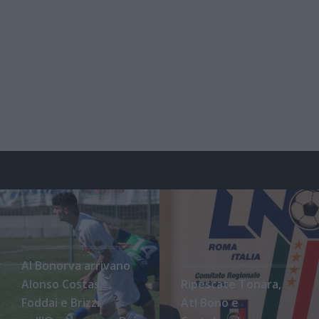
Al Bonorva arrivano
Alonso Costas,
Ripescate Tonara,
Foddai e Brizzi,
Atl Bono e