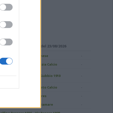
ISULTATI DI SERIE C
Girone B - Giornata 1 del 23/08/2026
-
ampobasso
Pianese
-
S Grosseto 1912
Spezia Calcio
uidonia Montecelio
-
AS Gubbio 1910
937
-
atina Calcio
Pineto Calcio
-
ivorno
Torres
-
.C. Perugia
Ostiamare
-
elfino Pescara 1936
Vis Pesaro 1898