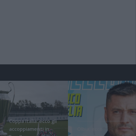
Coppa Italia: ecco gli
accoppiamenti in
Olbia, ecco