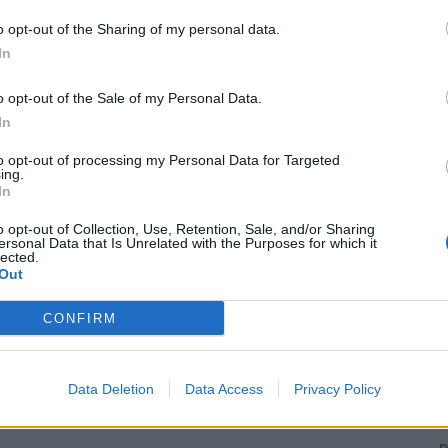
o opt-out of the Sharing of my personal data.
In
o opt-out of the Sale of my Personal Data.
In
R
to opt-out of processing my Personal Data for Targeted
ing.
In
C
o opt-out of Collection, Use, Retention, Sale, and/or Sharing
ersonal Data that Is Unrelated with the Purposes for which it
U
lected.
Out
G
1
CONFIRM
L
L
Data Deletion
Data Access
Privacy Policy
A
D