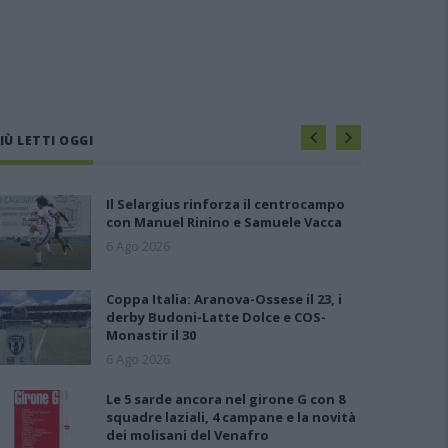
IÙ LETTI OGGI
Il Selargius rinforza il centrocampo
con Manuel Rinino e Samuele Vacca
6 Ago 2026
Coppa Italia: Aranova-Ossese il 23, i
derby Budoni-Latte Dolce e COS-
Monastir il 30
6 Ago 2026
Le 5 sarde ancora nel girone G con 8
squadre laziali, 4 campane e la novità
dei molisani del Venafro