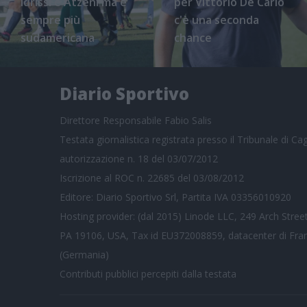
Idrissi e Atzeni ma è
per Vittorio De Carlo
sempre più
c'è una seconda
sudamericana
chance
Diario Sportivo
Direttore Responsabile Fabio Salis
Testata giornalistica registrata presso il Tribunale di Cagl
autorizzazione n. 18 del 03/07/2012
Iscrizione al ROC n. 22685 del 03/08/2012
Editore: Diario Sportivo Srl, Partita IVA 03356010920
Hosting provider: (dal 2015) Linode LLC, 249 Arch Street
PA 19106, USA, Tax id EU372008859, datacenter di Fra
(Germania)
Contributi pubblici
percepiti dalla testata