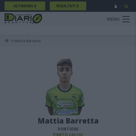
Salta
ULTIMORA
RISULTATI
al
contenuto
MENU
principale
Mattia Barretta
Breadcrumb
Mattia Barretta
PORTIERE
PINETO CALCIO