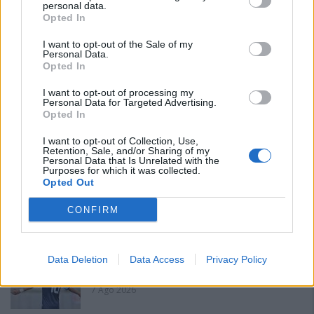
personal data.
Opted In
I want to opt-out of the Sale of my
Personal Data.
Opted In
PIÙ LETTI OGGI
I want to opt-out of processing my
Personal Data for Targeted Advertising.
Opted In
Amichevole Ossese: 3-1 al Cagliari Primavera,
I want to opt-out of Collection, Use,
doppietta di Tapparello
Retention, Sale, and/or Sharing of my
8 Ago 2026
Personal Data that Is Unrelated with the
Purposes for which it was collected.
Opted Out
Il Latte Dolce prende Dumani dalla Torres,
Mascia, Sorgente, Lopes, Limberti e Cherchi
CONFIRM
gli altri acquisti
8 Ago 2026
Data Deletion
Data Access
Privacy Policy
Il Monastir riparte dai pilastri Masia, Pinna e
Aloia, il primo acquisto è Loru
7 Ago 2026