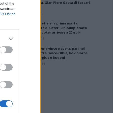
Muravera, Gian Piero Gatta di Sassari
out of the
per…
 downstream
9 Nov 2018
B’s List of
Olbia, 8 reti nella prima uscita,
doppietta di Ceter: «In campionato
spero di poter arrivare a 20 gol»
21 Lug 2018
L'Arzachena vince e spera, pari nel
derby Latte Dolce-Olbia, ko dolorosi
per Selargius e Budoni
24 Mar 2014