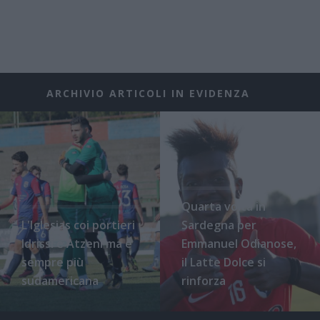
ARCHIVIO ARTICOLI IN EVIDENZA
Quarta volta in
L'Iglesias coi portieri
Sardegna per
Idrissi e Atzeni ma è
Emmanuel Odianose,
sempre più
il Latte Dolce si
sudamericana
rinforza