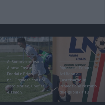
Al Bonorva arrivano
Alonso Costas,
Ripescate Tonara,
Foddai e Brizzi,
Atl Bono e
nell'Orrolese con Boi
Castelsardo, in
ecco Morleo, Choflas
Promozione restano
e Timon
due gironi da 18