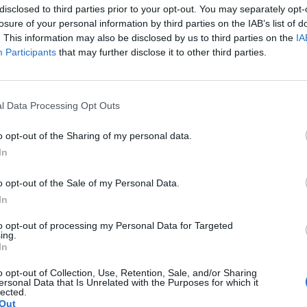
(andata) e domenica 6…
disclosed to third parties prior to your opt-out. You may separately opt-
losure of your personal information by third parties on the IAB’s list of
Il Coghinas ancora più forte con
. This information may also be disclosed by us to third parties on the
IA
Sechi e Scanu, al Macomer arriva
Participants
that may further disclose it to other third parties.
Bonfigli
5 Ago 2026
l Data Processing Opt Outs
L'Antiochense prende Caddeo e
Doneddu, Arborea e Tharros
ripartono dai tecnici Firinu e Frongia
o opt-out of the Sharing of my personal data.
2 Ago 2026
In
Nasce l'Arbus Guspini Costa Verde,
o opt-out of the Sale of my Personal Data.
s
Garau: «Vogliamo rappresentare con
In
orgoglio l’intero territorio»
31 Lug 2026
to opt-out of processing my Personal Data for Targeted
ing.
Al Castiadas tornano Caboni e Melis,
In
l'Uta Calcio prende anche Atzori e
Siddu
o opt-out of Collection, Use, Retention, Sale, and/or Sharing
ersonal Data that Is Unrelated with the Purposes for which it
25 Lug 2026
lected.
Out