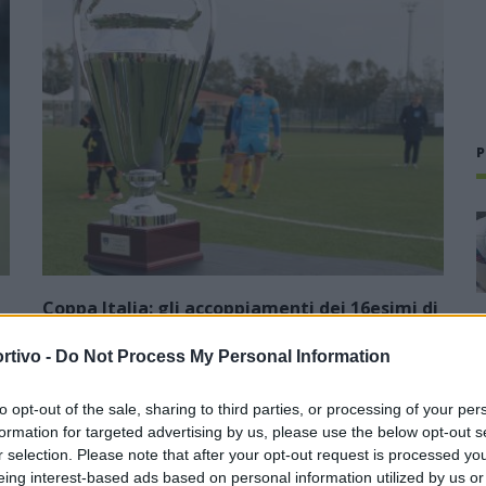
P
Coppa Italia: gli accoppiamenti dei 16esimi di
finale con i derby a Cagliari, Sassari e
Macomer
rtivo -
Do Not Process My Personal Information
5 Ago 2026
1
to opt-out of the sale, sharing to third parties, or processing of your per
Con il campionato di Promozione che avrà inizio domenica 13
formation for targeted advertising by us, please use the below opt-out s
e
settembre, il Comitato Regionale ufficializza anche le date
r selection. Please note that after your opt-out request is processed y
della Coppa Italia in programma domenica 30 agosto
eing interest-based ads based on personal information utilized by us or