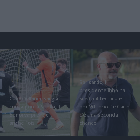
Barisardo, il
presidente Ibba ha
Colpo Villamassargia
scelto il tecnico e
con la punta Suella, il
per Vittorio De Carlo
Bonorva prende
c'è una seconda
anche Fois
chance