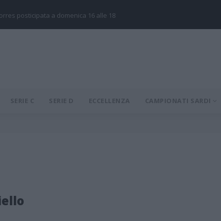
Torres posticipata a domenica 16 alle 18
SERIE C
SERIE D
ECCELLENZA
CAMPIONATI SARDI
ello