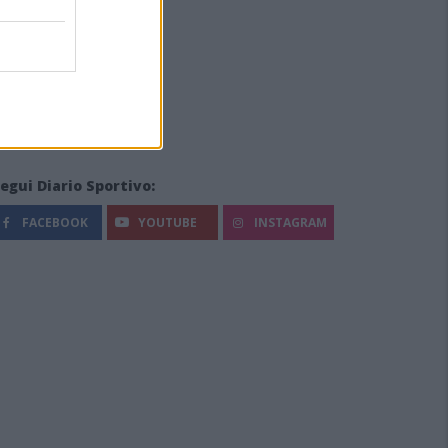
egui Diario Sportivo:
FACEBOOK
YOUTUBE
INSTAGRAM