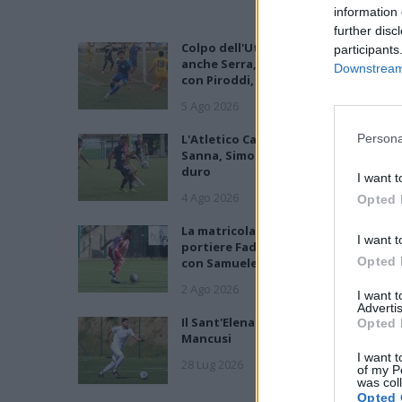
information 
further disc
Colpo dell'Uta con Pisano e arriva
participants
anche Serra, tripletta Cus Cagliari
Downstream 
con Piroddi, Angiargia e Nenna
5 Ago 2026
L'Atletico Cagliari di Saba prende
Persona
Sanna, Simoni e mantiene lo zoccolo
duro
I want t
4 Ago 2026
Opted 
La matricola Macomer prende il
I want t
portiere Fadda, altro colpo Coghina
Opted 
con Samuele Pinna
2 Ago 2026
I want 
Advertis
Il Sant'Elena si riprende il difensore
Opted 
Mancusi
I want t
28 Lug 2026
of my P
was col
Opted 