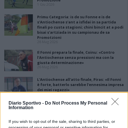
Promozione
1 Giu 2026
Primu Categoria: is de su Fonne e is de
s'Antiochense s'ant a isfidai in sa partida
finali po custa stagioni; chini bincit at a podi
bisai s'artziada in su campionau de sa
Promotzioni
28 Mag 2026
Il Fonni prepara la finale, Coinu: «Contro
l'Antiochense senza pressioni ma con la
giusta determinazione»
26 Mag 2026
L'Antiochense all'atto finale, Piras: «Il Fonni
è forte, batterlo sarebbe l'ennesima impresa
dei miei ragazzi»
26 Mag 2026
Diario Sportivo -
Do Not Process My Personal
Playout: Sestu, Santa Giusta, Silanus e
Information
Malaspina salve, Bariese, Barumini, Siniscola
e Sennori in Seconda
25 Mag 2026
If you wish to opt-out of the sale, sharing to third parties, or
processing of your personal or sensitive information for