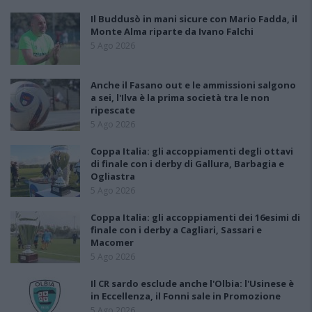
Il Buddusò in mani sicure con Mario Fadda, il
Monte Alma riparte da Ivano Falchi
5 Ago 2026
Anche il Fasano out e le ammissioni salgono
a sei, l'Ilva è la prima società tra le non
ripescate
5 Ago 2026
Coppa Italia: gli accoppiamenti degli ottavi
di finale con i derby di Gallura, Barbagia e
Ogliastra
5 Ago 2026
Coppa Italia: gli accoppiamenti dei 16esimi di
finale con i derby a Cagliari, Sassari e
Macomer
5 Ago 2026
Il CR sardo esclude anche l'Olbia: l'Usinese è
in Eccellenza, il Fonni sale in Promozione
5 Ago 2026