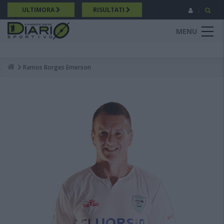
Salta
ULTIMORA
RISULTATI
al
contenuto
MENU
principale
Ramos Borges Emerson
Breadcrumb