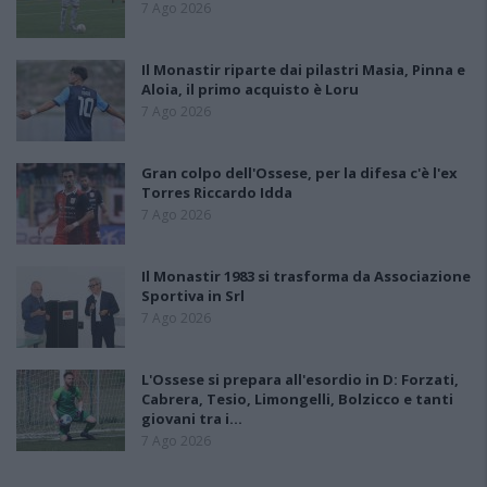
7 Ago 2026
Il Monastir riparte dai pilastri Masia, Pinna e
Aloia, il primo acquisto è Loru
7 Ago 2026
Gran colpo dell'Ossese, per la difesa c'è l'ex
Torres Riccardo Idda
7 Ago 2026
Il Monastir 1983 si trasforma da Associazione
Sportiva in Srl
7 Ago 2026
L'Ossese si prepara all'esordio in D: Forzati,
Cabrera, Tesio, Limongelli, Bolzicco e tanti
giovani tra i…
7 Ago 2026