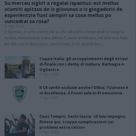
Su mercau sighit a regalai ispantus: est mellus
scumiti apitzus de is giòvunus o is giogadoris de
esperièntzia funt sèmpiri sa cosa mellus po
cuncodrai sa rosa?
6 Ago 2026
E duncas, a cantu parrit, de su chi ndi potzu cumprendi (e megu a
brullai, est bastanti craru, berus?), seus arribbaus, nci dda eus fata,
po ddu narai diaici puru, a nci lompi, a nci spundi (po…
Coppa Italia: gli accoppiamenti degli ottavi
di finale con i derby di Gallura, Barbagia e
Ogliastra
5 Ago 2026
Il CR sardo esclude anche l'Olbia: l'Usinese è
in Eccellenza, il Fonni sale in Promozione
5 Ago 2026
Caos Tempio, Sechi lascia: «Il mio impegno
finisce qui, troppe complicazioni coi
problemi extra calcio»
2 Ago 2026