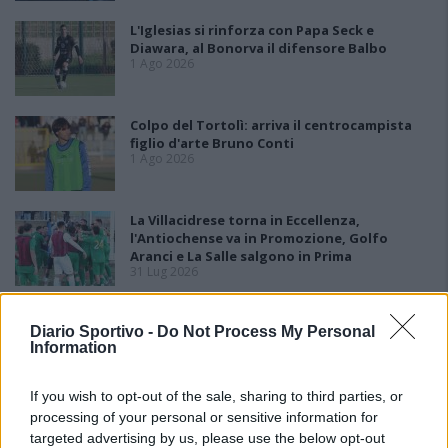
L'Iglesias si rinforza con Papa Seck e
Diawara, al Bonorva il difensore Balbo
1 Ago 2026
Colpo del Tortolì: arriva il centrocampista
figlio d'arte Bruno Conti
1 Ago 2026
La Villacidrese torna in Eccellenza,
l'Antiochense va in Promozione, Golfo
Aranci e La Salle salgono in Prima
31 Lug 2026
Carbonia, l'ex presidente Canu: «Lasciai i
Diario Sportivo -
Do Not Process My Personal
soldi per pagare le vertenze, Meloni si
Information
assuma le responsabilità»
31 Lug 2026
If you wish to opt-out of the sale, sharing to third parties, or
Il Carbonia non si iscrive, Meloni:
processing of your personal or sensitive information for
«Impossibilitati nel far fronte alle vertenze
targeted advertising by us, please use the below opt-out
dei giocatori»