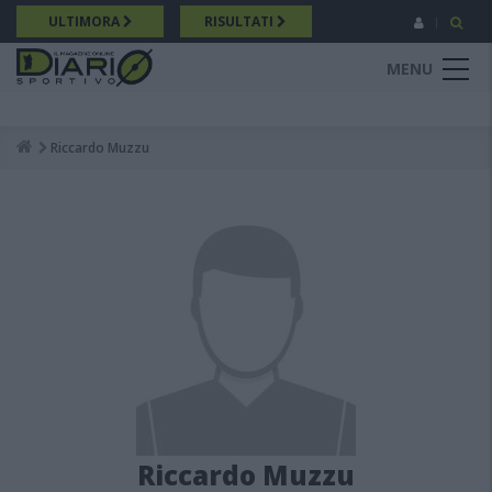
Salta
ULTIMORA
RISULTATI
al
contenuto
MENU
principale
Riccardo Muzzu
Breadcrumb
Riccardo Muzzu