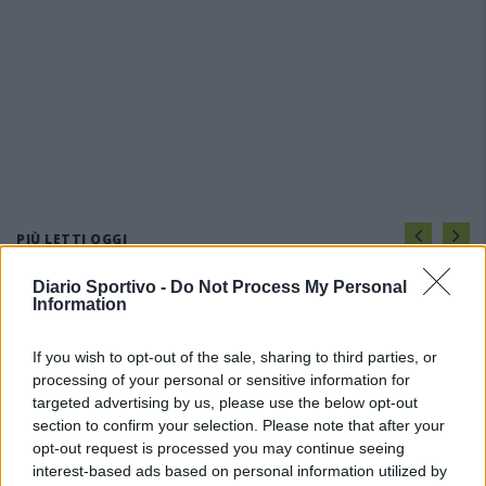
PIÙ LETTI OGGI
Diario Sportivo -
Do Not Process My Personal
Information
L'Ilva si completa con Markic, Contucci,
Carlucci, Bevilacqua, Solinas, Souare e Galic
7 Ago 2026
If you wish to opt-out of the sale, sharing to third parties, or
processing of your personal or sensitive information for
targeted advertising by us, please use the below opt-out
Il Monastir riparte dai pilastri Masia, Pinna e
section to confirm your selection. Please note that after your
Aloia, il primo acquisto è Loru
opt-out request is processed you may continue seeing
7 Ago 2026
interest-based ads based on personal information utilized by