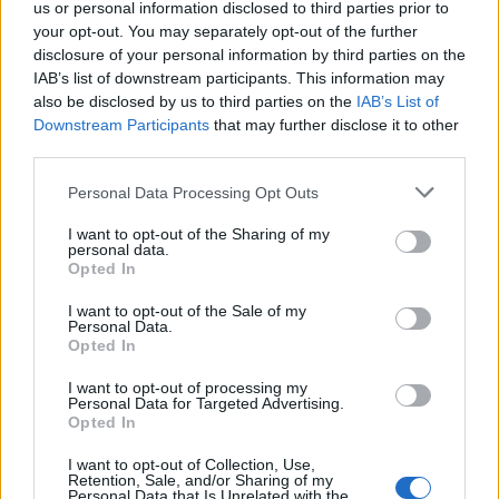
us or personal information disclosed to third parties prior to
Gran colpo dell'Ossese, per la difesa c'è l'ex
your opt-out. You may separately opt-out of the further
Torres Riccardo Idda
disclosure of your personal information by third parties on the
7 Ago 2026
IAB’s list of downstream participants. This information may
also be disclosed by us to third parties on the
IAB’s List of
Downstream Participants
that may further disclose it to other
Scampata la squalifica si riapre il mercato di
third parties.
Giuseppe Atzori, il La Palma torna sul
giocatore ma c'è la…
Personal Data Processing Opt Outs
16 Lug 2016
I want to opt-out of the Sharing of my
Il Monastir 1983 si trasforma da Associazione
personal data.
Sportiva in Srl
Opted In
7 Ago 2026
I want to opt-out of the Sale of my
Personal Data.
Opted In
I want to opt-out of processing my
Personal Data for Targeted Advertising.
Opted In
I want to opt-out of Collection, Use,
Retention, Sale, and/or Sharing of my
Personal Data that Is Unrelated with the