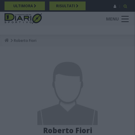
Salta
ULTIMORA
RISULTATI
al
contenuto
MENU
principale
Roberto Fiori
Breadcrumb
Roberto Fiori