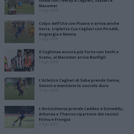
finale con i derby a Cagliari, Sassari e
Macomer
5 Ago 2026
Colpo dell'Uta con Pisano e arriva anche
Serra, tripletta Cus Cagliari con Piroddi,
Angiargia e Nenna
5 Ago 2026
Il Coghinas ancora più forte con Sechi e
Scanu, al Macomer arriva Bonfigli
5 Ago 2026
L'Atletico Cagliari di Saba prende Sanna,
Simoni e mantiene lo zoccolo duro
4 Ago 2026
L'Antiochense prende Caddeo e Doneddu,
Arborea e Tharros ripartono dai tecnici
Firinu e Frongia
2 Ago 2026