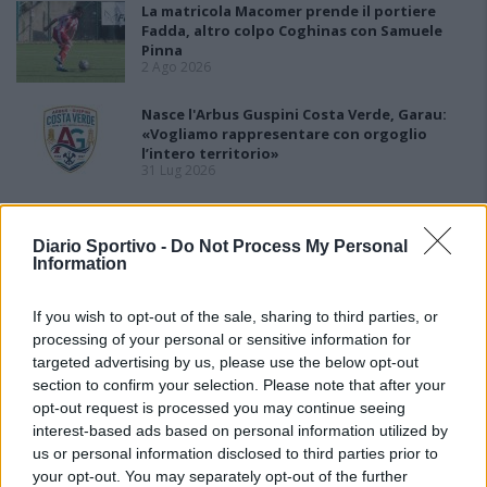
La matricola Macomer prende il portiere
Fadda, altro colpo Coghinas con Samuele
Pinna
2 Ago 2026
Nasce l'Arbus Guspini Costa Verde, Garau:
«Vogliamo rappresentare con orgoglio
l’intero territorio»
31 Lug 2026
Il Sant'Elena si riprende il difensore Mancusi
28 Lug 2026
Diario Sportivo -
Do Not Process My Personal
Information
If you wish to opt-out of the sale, sharing to third parties, or
processing of your personal or sensitive information for
targeted advertising by us, please use the below opt-out
section to confirm your selection. Please note that after your
opt-out request is processed you may continue seeing
interest-based ads based on personal information utilized by
us or personal information disclosed to third parties prior to
your opt-out. You may separately opt-out of the further