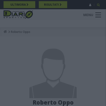
Salta
ULTIMORA
RISULTATI
al
contenuto
MENU
principale
Roberto Oppo
Breadcrumb
Roberto Oppo