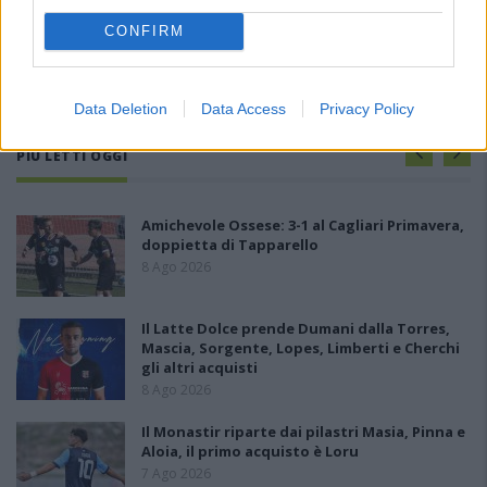
CONFIRM
Data Deletion
Data Access
Privacy Policy
PIÙ LETTI OGGI
Amichevole Ossese: 3-1 al Cagliari Primavera,
doppietta di Tapparello
8 Ago 2026
Il Latte Dolce prende Dumani dalla Torres,
Mascia, Sorgente, Lopes, Limberti e Cherchi
gli altri acquisti
8 Ago 2026
Il Monastir riparte dai pilastri Masia, Pinna e
Aloia, il primo acquisto è Loru
7 Ago 2026