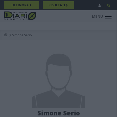
Salta
ULTIMORA
RISULTATI
al
contenuto
MENU
principale
Simone Serio
Breadcrumb
Simone Serio