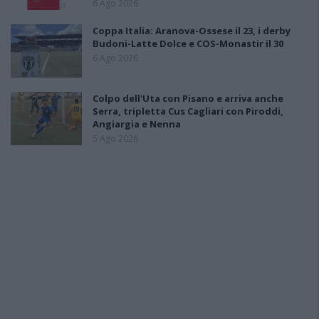
6 Ago 2026
Coppa Italia: Aranova-Ossese il 23, i derby
Budoni-Latte Dolce e COS-Monastir il 30
6 Ago 2026
Colpo dell'Uta con Pisano e arriva anche
Serra, tripletta Cus Cagliari con Piroddi,
Angiargia e Nenna
5 Ago 2026