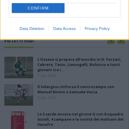
CONFIRM
Data Deletion
Data Access
Privacy Policy
PIÙ LETTI OGGI
L'Ossese si prepara all'esordio in D: Forzati,
Cabrera, Tesio, Limongelli, Bolzicco e tanti
giovani tra i…
7 Ago 2026
Il Selargius rinforza il centrocampo con
Manuel Rinino e Samuele Vacca
6 Ago 2026
Le 5 sarde ancora nel girone G con 8 squadre
laziali, 4 campane e la novità dei molisani del
Venafro