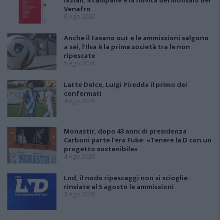
laziali, 4 campane e la novità dei molisani del
Venafro
6 Ago 2026
Anche il Fasano out e le ammissioni salgono
a sei, l'Ilva è la prima società tra le non
ripescate
5 Ago 2026
Latte Dolce, Luigi Piredda il primo dei
confermati
4 Ago 2026
Monastir, dopo 43 anni di presidenza
Carboni parte l'era Fuke: «Tenere la D con un
progetto sostenibile»
4 Ago 2026
Lnd, il nodo ripescaggi non si scioglie:
rinviate al 5 agosto le ammissioni
3 Ago 2026