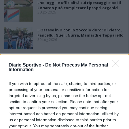
Lnd, oggi le ufficialità sui ripescaggi e poi il
CR sardo può completare i propri organici
3 Ago 2026
L'Ossese in D con lo zoccolo duro: Di Pietro,
Fancellu, Gueli, Nurra, Mainardi e Tapparello
30 Lug 2026
Latte Dolce, Andrea Grigoras è il nuovo ds
29 Lug 2026
Diario Sportivo -
Do Not Process My Personal
Information
If you wish to opt-out of the sale, sharing to third parties, or
processing of your personal or sensitive information for
targeted advertising by us, please use the below opt-out
section to confirm your selection. Please note that after your
opt-out request is processed you may continue seeing
interest-based ads based on personal information utilized by
us or personal information disclosed to third parties prior to
your opt-out. You may separately opt-out of the further