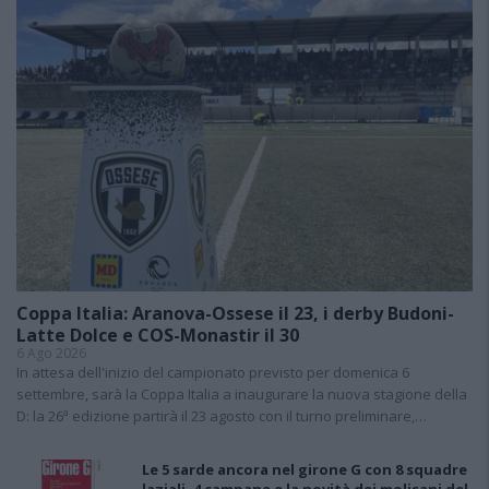
Coppa Italia: Aranova-Ossese il 23, i derby Budoni-
Latte Dolce e COS-Monastir il 30
6 Ago 2026
In attesa dell'inizio del campionato previsto per domenica 6
settembre, sarà la Coppa Italia a inaugurare la nuova stagione della
D: la 26ª edizione partirà il 23 agosto con il turno preliminare,…
Le 5 sarde ancora nel girone G con 8 squadre