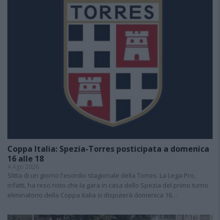
Coppa Italia: Spezia-Torres posticipata a domenica
16 alle 18
4 Ago 2026
Slitta di un giorno l'esordio stagionale della Torres. La Lega Pro,
infatti, ha reso noto che la gara in casa dello Spezia del primo turno
eliminatorio della Coppa Italia si disputerà domenica 16…