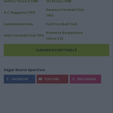
-
Delfino Pescara 1936
Vis Pesaro 1898
Ravenna Football Club
-
A.C. Reggiana 1919
1913
-
Sambenedettese
Forlì Football Club
Atalanta Bergamasca
-
Vado Football Club 1913
Calcio U23
CLASSIFICA E DETTAGLI
Segui Diario Sportivo:
FACEBOOK
YOUTUBE
INSTAGRAM