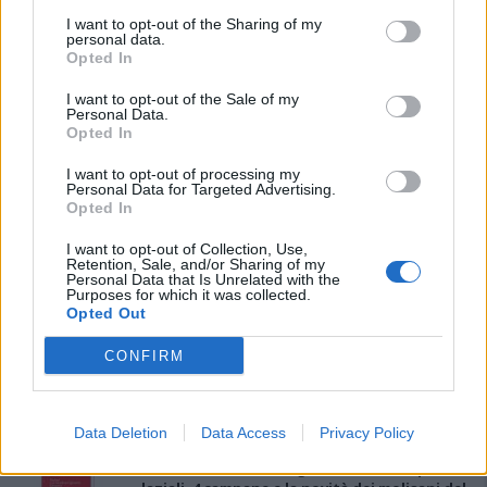
I want to opt-out of the Sharing of my
personal data.
Opted In
I want to opt-out of the Sale of my
Personal Data.
Opted In
I want to opt-out of processing my
Personal Data for Targeted Advertising.
PIÙ LETTI OGGI
Opted In
I want to opt-out of Collection, Use,
L'Ossese si prepara all'esordio in D: Forzati,
Retention, Sale, and/or Sharing of my
Personal Data that Is Unrelated with the
Cabrera, Tesio, Limongelli, Bolzicco e tanti
Purposes for which it was collected.
giovani tra i…
Opted Out
7 Ago 2026
CONFIRM
Il Selargius rinforza il centrocampo con
Manuel Rinino e Samuele Vacca
6 Ago 2026
Data Deletion
Data Access
Privacy Policy
Le 5 sarde ancora nel girone G con 8 squadre