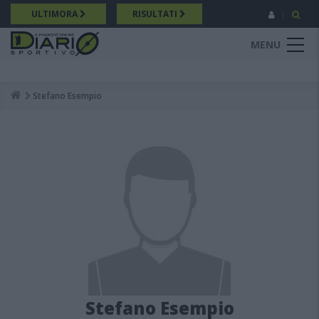
Salta
ULTIMORA
RISULTATI
al
contenuto
MENU
principale
Stefano Esempio
Breadcrumb
Stefano Esempio