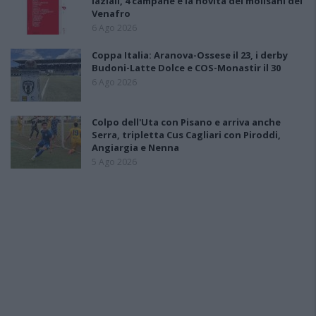
laziali, 4 campane e la novità dei molisani del
Venafro
6 Ago 2026
Coppa Italia: Aranova-Ossese il 23, i derby
Budoni-Latte Dolce e COS-Monastir il 30
6 Ago 2026
Colpo dell'Uta con Pisano e arriva anche
Serra, tripletta Cus Cagliari con Piroddi,
Angiargia e Nenna
5 Ago 2026