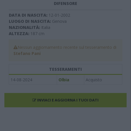
DIFENSORE
DATA DI NASCITA:
12-01-2002
LUOGO DI NASCITA:
Genova
NAZIONALITÀ:
Italia
ALTEZZA:
187
cm
Nessun aggiornamento recente sul tesseramento di
Stefano Pani
TESSERAMENTI
14-08-2024
Olbia
Acquisto
INVIACI E AGGIORNA I TUOI DATI