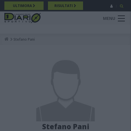
Salta
ULTIMORA
RISULTATI
al
contenuto
MENU
principale
Stefano Pani
Breadcrumb
Stefano Pani