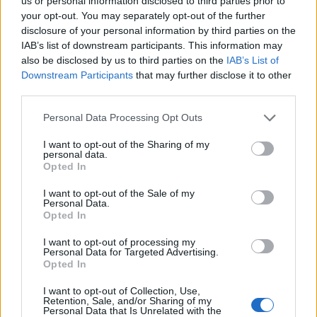
us or personal information disclosed to third parties prior to
Il Monastir riparte dai pilastri Masia, Pinna e
your opt-out. You may separately opt-out of the further
Aloia, il primo acquisto è Loru
disclosure of your personal information by third parties on the
7 Ago 2026
IAB’s list of downstream participants. This information may
also be disclosed by us to third parties on the
IAB’s List of
Downstream Participants
that may further disclose it to other
L'Ilva si completa con Markic, Contucci,
Carlucci, Bevilacqua, Solinas, Souare e Galic
third parties.
7 Ago 2026
Personal Data Processing Opt Outs
Il Selargius rinforza il centrocampo con
I want to opt-out of the Sharing of my
personal data.
Manuel Rinino e Samuele Vacca
Opted In
6 Ago 2026
I want to opt-out of the Sale of my
Personal Data.
Opted In
I want to opt-out of processing my
Personal Data for Targeted Advertising.
Opted In
I want to opt-out of Collection, Use,
Retention, Sale, and/or Sharing of my
Personal Data that Is Unrelated with the