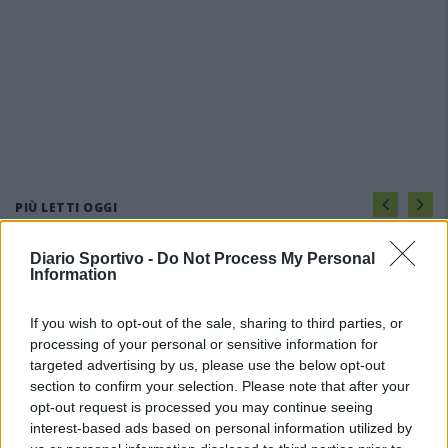
PIÙ LETTI OGGI
Diario Sportivo -
Do Not Process My Personal
Amichevole Ossese: 3-1 al Cagliari Primavera,
Information
doppietta di Tapparello
8 Ago 2026
If you wish to opt-out of the sale, sharing to third parties, or
processing of your personal or sensitive information for
targeted advertising by us, please use the below opt-out
Il Latte Dolce prende Dumani dalla Torres,
Mascia, Sorgente, Lopes, Limberti e Cherchi
section to confirm your selection. Please note that after your
gli altri acquisti
opt-out request is processed you may continue seeing
8 Ago 2026
interest-based ads based on personal information utilized by