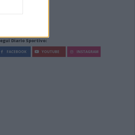
egui Diario Sportivo:
FACEBOOK
YOUTUBE
INSTAGRAM