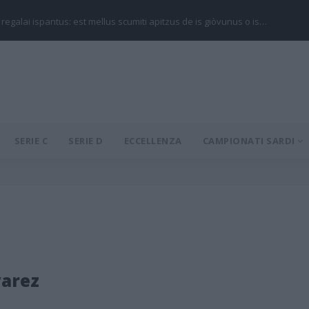
 regalai ispantus: est mellus scumiti apitzus de is giòvunus o is…
SERIE C
SERIE D
ECCELLENZA
CAMPIONATI SARDI
varez