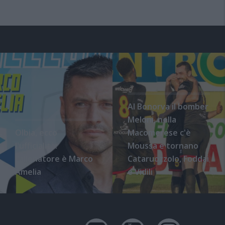
Al Bonorva il bomber
Meloni, nella
Olbia, ecco
Macomerese c'è
l'ufficialità:
Moussa e tornano
l'allenatore è Marco
Cataruozzolo, Foddai
Amelia
e Vidili