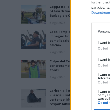
further disc
Coppa Italia: gli accoppiamenti degli
participants
ottavi di finale con i derby di Gallura
Downstream 
Barbagia e Ogliastra
5 Ago 2026
Caos Tempio, Sechi lascia: «Il mio
Persona
impegno finisce qui, troppe
complicazioni coi problemi extra
I want t
calcio»
Opted 
2 Ago 2026
I want t
Colpo del Tortolì: arriva il
centrocampista figlio d'arte Bruno
Opted 
Conti
I want 
1 Ago 2026
Advertis
Opted 
Carbonia, l'ex presidente Canu:
I want t
«Lasciai i soldi per pagare le
of my P
was col
vertenze, Meloni si assuma le
Opted 
responsabilità»