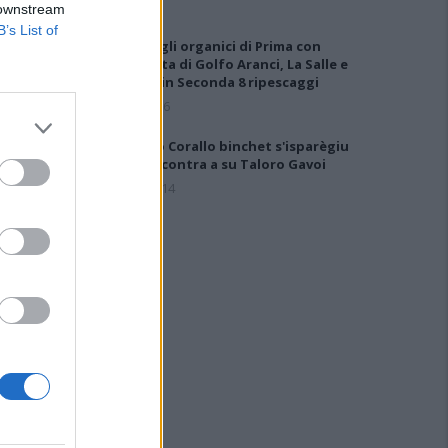
 downstream
B’s List of
Definiti gli organici di Prima con
l'aggiunta di Golfo Aranci, La Salle e
Ottava, in Seconda 8 ripescaggi
7 Ago 2026
Su Porto Corallo binchet s'isparègiu
play-off contra a su Taloro Gavoi
27 Apr 2014