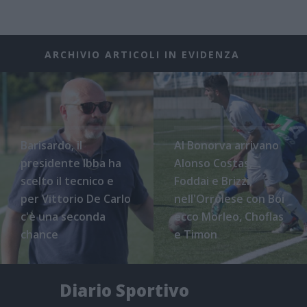
ARCHIVIO ARTICOLI IN EVIDENZA
Barisardo, il
Al Bonorva arrivano
presidente Ibba ha
Alonso Costas,
scelto il tecnico e
Foddai e Brizzi,
per Vittorio De Carlo
nell'Orrolese con Boi
c'è una seconda
ecco Morleo, Choflas
chance
e Timon
Diario Sportivo