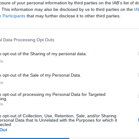
losure of your personal information by third parties on the IAB’s list of
Il CR sardo esclude anche l'Olbia:
. This information may also be disclosed by us to third parties on the
IA
,
l'Usinese è in Eccellenza, il Fonni sale
Participants
that may further disclose it to other third parties.
in Promozione
5 Ago 2026
L'Iglesias si rinforza con Papa Seck e
l Data Processing Opt Outs
Diawara, al Bonorva il difensore
Balbo
o opt-out of the Sharing of my personal data.
1 Ago 2026
In
o opt-out of the Sale of my Personal Data.
La Villacidrese torna in Eccellenza,
In
l'Antiochense va in Promozione,
Golfo Aranci e La Salle salgono in
Prima
to opt-out of processing my Personal Data for Targeted
ing.
31 Lug 2026
In
Il Carbonia non si iscrive, Meloni:
o opt-out of Collection, Use, Retention, Sale, and/or Sharing
«Impossibilitati nel far fronte alle
ersonal Data that Is Unrelated with the Purposes for which it
lected.
vertenze dei giocatori»
Out
31 Lug 2026