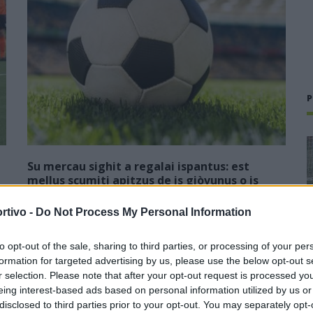
P
Su mercau sighit a regalai ispantus: est
mellus scumiti apitzus de is giòvunus o is
giogadoris de esperièntzia funt sèmpiri sa
cosa mellus po cuncodrai sa rosa?
rtivo -
Do Not Process My Personal Information
1
6 Ago 2026
to opt-out of the sale, sharing to third parties, or processing of your per
E duncas, a cantu parrit, de su chi ndi potzu cumprendi (e
formation for targeted advertising by us, please use the below opt-out s
megu a brullai, est bastanti craru, berus?), seus arribbaus,
r selection. Please note that after your opt-out request is processed y
nci dda eus fata, po ddu narai diaici puru, a nci lompi, a nci
eing interest-based ads based on personal information utilized by us or
spundi (po…
disclosed to third parties prior to your opt-out. You may separately opt-