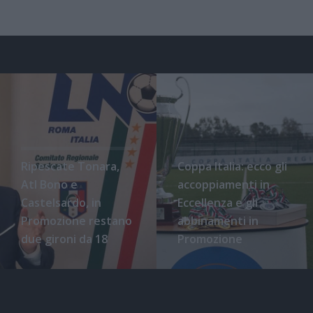
Ripescate Tonara,
Coppa Italia: ecco gli
Atl Bono e
accoppiamenti in
Castelsardo, in
Eccellenza e gli
Promozione restano
abbinamenti in
due gironi da 18
Promozione