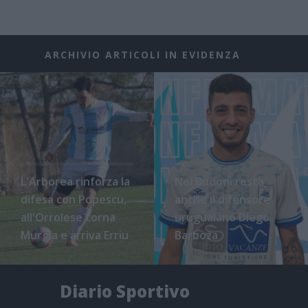
ARCHIVIO ARTICOLI IN EVIDENZA
L'Arborea rinforza la
Nel Budoni resta
difesa con Popescu,
anche il difensore
all'Orrolese torna
uruguaiano Diego
Murgia e arriva Erriu
Barboza
Diario Sportivo