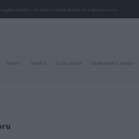
 regalai ispantus: est mellus scumiti apitzus de is giòvunus o is…
SERIE C
SERIE D
ECCELLENZA
CAMPIONATI SARDI
oru