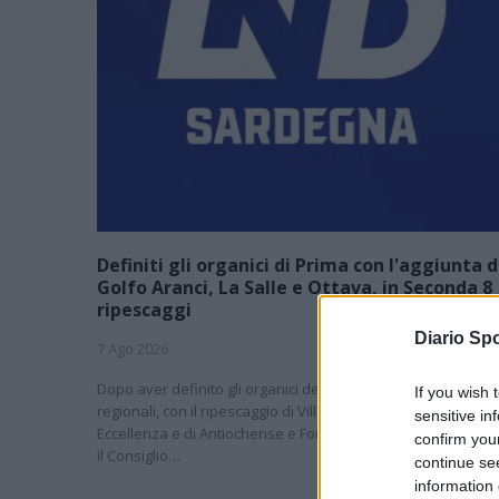
Definiti gli organici di Prima con l'aggiunta d
Golfo Aranci, La Salle e Ottava, in Seconda 8
ripescaggi
Diario Spo
7 Ago 2026
Dopo aver definito gli organici dei primi due campionati
If you wish 
regionali, con il ripescaggio di Villacidrese e Usinese in
sensitive in
Eccellenza e di Antiochense e Fonni in Promozione (leggi qui
confirm you
il Consiglio…
continue se
information 