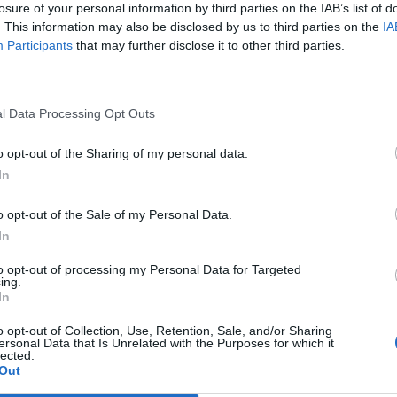
a
Il Ghilarza a caccia del riscatto: «La
losure of your personal information by third parties on the IAB’s list of
Prima? Faremo un campionato
. This information may also be disclosed by us to third parties on the
IA
all’altezza della storia del nostro
Participants
that may further disclose it to other third parties.
club»
22 Giu 2026
Finale playoff: l'Antiochense regola il
l Data Processing Opt Outs
Fonni nel finale, Madeddu e Cosa per
il sogno Promozione
o opt-out of the Sharing of my personal data.
1 Giu 2026
In
Il Fonni prepara la finale, Coinu:
o opt-out of the Sale of my Personal Data.
«Contro l'Antiochense senza
i
pressioni ma con la giusta
In
determinazione»
to opt-out of processing my Personal Data for Targeted
26 Mag 2026
ing.
In
Il
Playout: Sestu, Santa Giusta, Silanus
o opt-out of Collection, Use, Retention, Sale, and/or Sharing
e Malaspina salve, Bariese, Barumini,
ersonal Data that Is Unrelated with the Purposes for which it
lected.
Siniscola e Sennori in Seconda
Out
25 Mag 2026