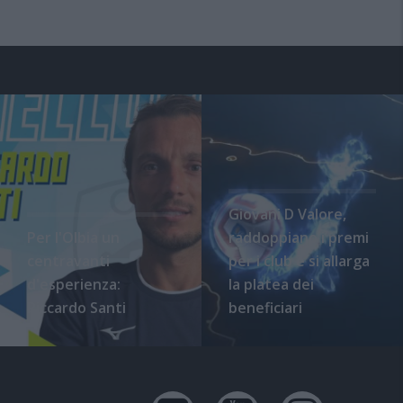
Giovani D Valore,
Per l'Olbia un
raddoppiano i premi
centravanti
per i club e si allarga
d'esperienza:
la platea dei
Riccardo Santi
beneficiari