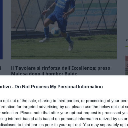
P
i
Il Tavolara si rinforza dall'Eccellenza: preso
Malesa dopo il bomber Balde
23 Lug 2026
rtivo -
Do Not Process My Personal Information
Neopromossa in Prima ma con la voglia di scalare ancora
un'altra categoria per tornare ad essere una protagonista
to opt-out of the sale, sharing to third parties, or processing of your per
del calcio sardo. Il Tavolara ha vinto il campionato di
formation for targeted advertising by us, please use the below opt-out s
),
Seconda battendo sul filo di…
r selection. Please note that after your opt-out request is processed y
eing interest-based ads based on personal information utilized by us or
disclosed to third parties prior to your opt-out. You may separately opt-