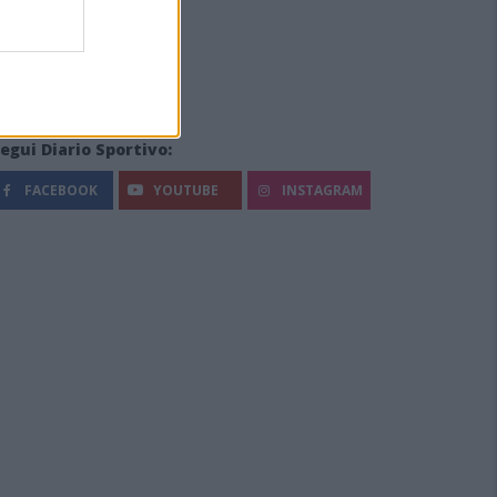
egui Diario Sportivo:
FACEBOOK
YOUTUBE
INSTAGRAM