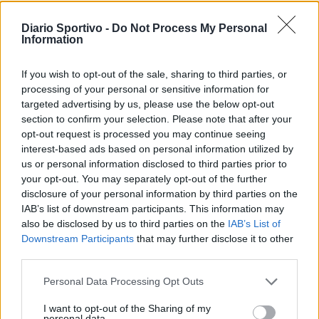
Sylla (Castiadas), 2 turni al tecnico Cotroneo
27 Feb 2020
Diario Sportivo -
Do Not Process My Personal
Information
Giudice Sportivo: 1 giornata di squalifica a
Montanaro e Moro (Budoni), Manca
If you wish to opt-out of the sale, sharing to third parties, or
(Lanusei), Gianni e Piga (L. Dolce)
processing of your personal or sensitive information for
26 Feb 2020
targeted advertising by us, please use the below opt-out
section to confirm your selection. Please note that after your
Giudice Sportivo: 2 giornate di squalifica a
opt-out request is processed you may continue seeing
Cocco e Secchi (Nuorese)
interest-based ads based on personal information utilized by
20 Feb 2020
us or personal information disclosed to third parties prior to
your opt-out. You may separately opt-out of the further
disclosure of your personal information by third parties on the
Giudice Sportivo: 1 giornata di squalifica a
Lazazzera, Cadau, Cabeccia, Demartis,
IAB’s list of downstream participants. This information may
Masala e al tecnico Udassi
also be disclosed by us to third parties on the
IAB’s List of
19 Feb 2020
Downstream Participants
that may further disclose it to other
third parties.
Personal Data Processing Opt Outs
I want to opt-out of the Sharing of my
personal data.