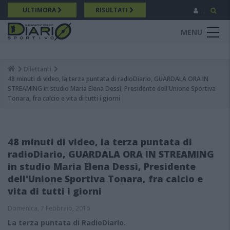
Salta
ULTIMORA
RISULTATI
al
contenuto
MENU
principale
Dilettanti
Breadcrumb
48 minuti di video, la terza puntata di radioDiario, GUARDALA ORA IN
STREAMING in studio Maria Elena Dessì, Presidente dell'Unione Sportiva
Tonara, fra calcio e vita di tutti i giorni
48 minuti di video, la terza puntata di
radioDiario, GUARDALA ORA IN STREAMING
in studio Maria Elena Dessì, Presidente
dell'Unione Sportiva Tonara, fra calcio e
vita di tutti i giorni
Domenica, 7 Febbraio, 2016
La terza puntata di RadioDiario.