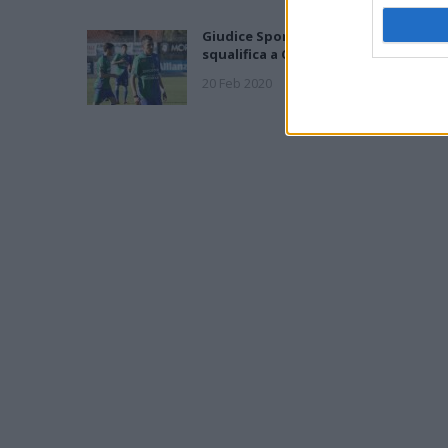
Giudice Sportivo: 2 giornate di
squalifica a Cocco e Secchi (Nuorese)
20 Feb 2020