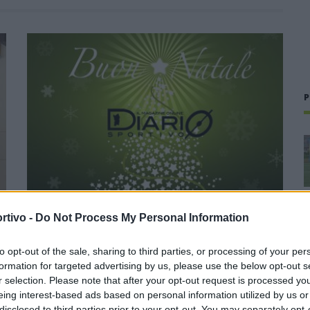
P
rtivo -
Do Not Process My Personal Information
LA REDAZIONE DI DIARIO VI AUGURA BUONE
to opt-out of the sale, sharing to third parties, or processing of your per
FESTE
formation for targeted advertising by us, please use the below opt-out s
r selection. Please note that after your opt-out request is processed y
24 Dic 2020
eing interest-based ads based on personal information utilized by us or
La redazione di Diariosportivo augura a tutti i suoi lettori, a
disclosed to third parties prior to your opt-out. You may separately opt-