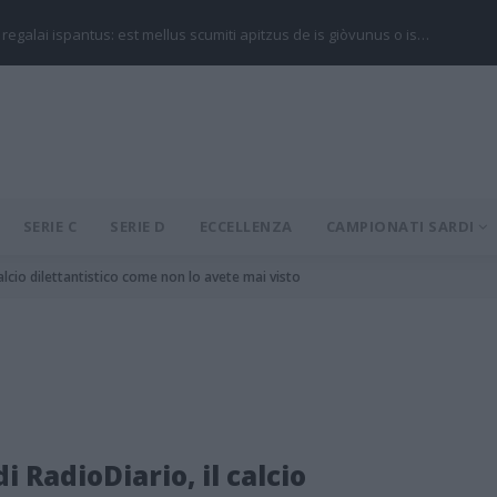
 regalai ispantus: est mellus scumiti apitzus de is giòvunus o is…
SERIE C
SERIE D
ECCELLENZA
CAMPIONATI SARDI
calcio dilettantistico come non lo avete mai visto
 RadioDiario, il calcio