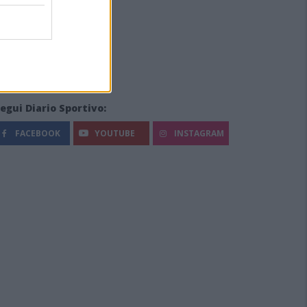
egui Diario Sportivo:
FACEBOOK
YOUTUBE
INSTAGRAM