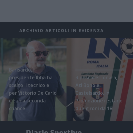
ARCHIVIO ARTICOLI IN EVIDENZA
Barisardo, il
presidente Ibba ha
Ripescate Tonara,
scelto il tecnico e
Atl Bono e
per Vittorio De Carlo
Castelsardo, in
c'è una seconda
Promozione restano
chance
due gironi da 18
Diario Sportivo