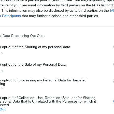
tutti quegli uomini e quelle donne che in questo periodo
losure of your personal information by third parties on the IAB’s list of
hanno mantenuto acceso l'entusiasmo del proprio territorio
. This information may also be disclosed by us to third parties on the
IA
o
con tanti sacrifici…
Participants
that may further disclose it to other third parties.
b
Meccanismo promozioni-
l Data Processing Opt Outs
retrocessioni: playoff e playout
aboliti in ogni categoria
o opt-out of the Sharing of my personal data.
24 Set 2020
In
ti
Giudice Sportivo: 2 giornate di
o opt-out of the Sale of my Personal Data.
squalifica a Peana (Arzachena), 1
In
turno a Spina (Budoni) e Cabeccia
(Latte Dolce)
to opt-out of processing my Personal Data for Targeted
4 Mar 2020
ing.
In
Giudice Sportivo: 1 giornata di
al
squalifica a Montanaro e Moro
o opt-out of Collection, Use, Retention, Sale, and/or Sharing
ersonal Data that Is Unrelated with the Purposes for which it
(Budoni), Manca (Lanusei), Gianni e
lected.
Piga (L. Dolce)
Out
26 Feb 2020