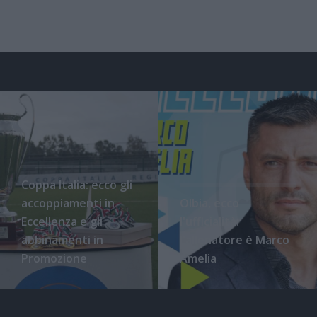
Coppa Italia: ecco gli
accoppiamenti in
Olbia, ecco
Eccellenza e gli
l'ufficialità:
abbinamenti in
l'allenatore è Marco
Promozione
Amelia