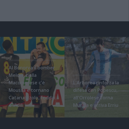
Al Bonorva il bomber
Meloni, nella
Macomerese c'è
L'Arborea rinforza la
Moussa e tornano
difesa con Popescu,
Cataruozzolo, Foddai
all'Orrolese torna
e Vidili
Murgia e arriva Erriu