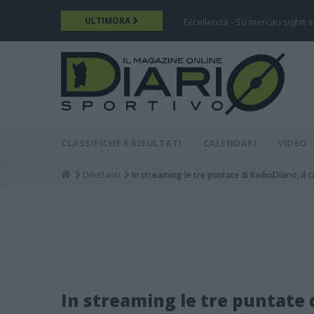
Salta
ULTIMORA
Eccellenza - Su mercau sighit a
al
contenuto
principale
DIARIO
MAIN
CLASSIFICHE E RISULTATI
CALENDARI
VIDEO
MENU
Dilettanti
In streaming le tre puntate di RadioDiario, il 
Breadcrumb
In streaming le tre puntate di