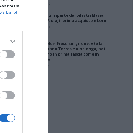
7 Ago 2026
 downstream
B’s List of
Il Monastir riparte dai pilastri Masia,
Pinna e Aloia, il primo acquisto è Loru
7 Ago 2026
Latte Dolce, Fresu sul girone: «Se la
giocheranno Torres e Albalonga, noi
non siamo in prima fascia come in
passato»
8 Set 2021