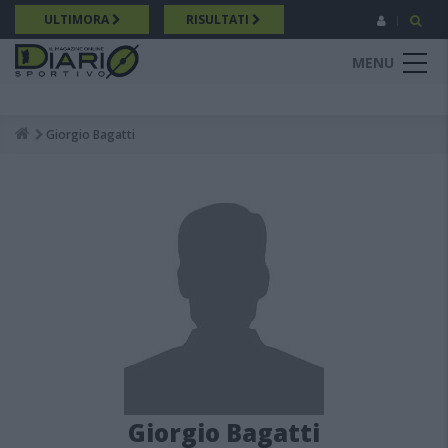
Salta
ULTIMORA
RISULTATI
al
contenuto
MENU
principale
Giorgio Bagatti
Breadcrumb
Giorgio Bagatti