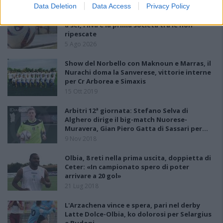
Data Deletion
Data Access
Privacy Policy
Anche il Fasano out e le ammissioni salgono
a sei, l'Ilva è la prima società tra le non
ripescate
5 Ago 2026
Show del Norbello con Maknoun e Marras, il
Nurachi doma la Sanverese, vittorie interne
per Cr Arborea e Simaxis
15 Ott 2019
Arbitri 12ª giornata: Stefano Selva di
Alghero dirige il big-match Nuorese-
Muravera, Gian Piero Gatta di Sassari per…
9 Nov 2018
Olbia, 8 reti nella prima uscita, doppietta di
Ceter: «In campionato spero di poter
arrivare a 20 gol»
21 Lug 2018
L'Arzachena vince e spera, pari nel derby
Latte Dolce-Olbia, ko dolorosi per Selargius