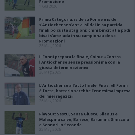
Promozione
1 Giu 2026
Primu Categoria: is de su Fonne e is de
s'Antiochense s'ant a isfidai in sa partida
finali po custa stagioni; chini bincit at a podi
bisai s'artziada in su campionau de sa
Promotzioni
28 Mag 2026
Il Fonni prepara la finale, Coinu: «Contro
l'Antiochense senza pressioni ma con la
giusta determinazione»
26 Mag 2026
L'Antiochense all'atto finale, Piras: «Il Fonni
è forte, batterlo sarebbe l'ennesima impresa
dei miei ragazzi»
26 Mag 2026
Playout: Sestu, Santa Giusta, Silanus e
Malaspina salve, Bariese, Barumini, Siniscola
e Sennori in Seconda
25 Mag 2026