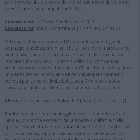
sulla traversa. Il 3 a 0 nasce da una bella iniziativa di Melis che
serve Contu: la sua zampata beffa Olia.
Giovanissimi
: La Palma-San Francesco
3-0
Giovanissimi
: Arbus-Monastir
0-2
[ Ghiani (M), Orrù (M)]
Al Monastir bastano appena 10' per confezionare il gol del
vantaggio: Faedda per Cimiani che si libera della marcatura del
diretto avversario e poi scarica alle spalle di Mereu con una
rasoiata sul primo palo. Il portiere dell'Arbus compie una
prodezza poco dopo sul tentativo di Ghiani. Nella ripresa, dopo
un quarto d'ora di gioco, arriva il raddoppio per il Monastir:
perfetta punizione dal limite battuta da Orrù e palla sotto
l'incrocio dei pali, con Mereu che non riesce ad intervenire.
Allievi
: San Francesco-La Palma
0-2
[Porru (LP), Locci (LP)]
Partita equilibrata ma il punteggio non si schioda dallo 0 a 0
iniziale, con poche occasioni da una parte e dall'altra. Nella
ripresa il match si infiamma: azione in velocità per i cagliaritani
con Locci che si propone sulla sinistra e poi serve al centro
dell'area di rigore Porru che controlla e supera Atzori. Passa