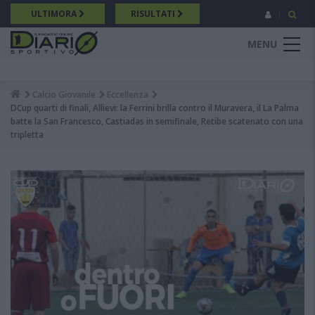
Salta
ULTIMORA
RISULTATI
al
contenuto
MENU
principale
Calcio Giovanile
Eccellenza
Breadcrumb
DCup quarti di finali, Allievi: la Ferrini brilla contro il Muravera, il La Palma
batte la San Francesco, Castiadas in semifinale, Retibe scatenato con una
tripletta