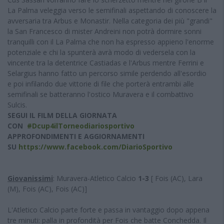
La Palma veleggia verso le semifinali aspettando di conoscere la
avversaria tra Arbus e Monastir. Nella categoria dei più "grandi"
la San Francesco di mister Andreini non potrà dormire sonni
tranquilli con il La Palma che non ha espresso appieno l'enorme
potenziale e chi la spunterà avrà modo di vedersela con la
vincente tra la detentrice Castiadas e l'Arbus mentre Ferrini e
Selargius hanno fatto un percorso simile perdendo all'esordio
e poi infilando due vittorie di file che porterà entrambi alle
semifinali se batteranno l'ostico Muravera e il combattivo
Sulcis.
SEGUI IL FILM DELLA GIORNATA
CON
#Dcup4ilTorneodiariosportivo
APPROFONDIMENTI E AGGIORNAMENTI
SU
https://www.facebook.com/DiarioSportivo
Giovanissimi
: Muravera-Atletico Calcio
1-3
[ Fois (AC), Lara
(M), Fois (AC), Fois (AC)]
L'Atletico Calcio parte forte e passa in vantaggio dopo appena
tre minuti: palla in profondità per Fois che batte Conchedda. Il