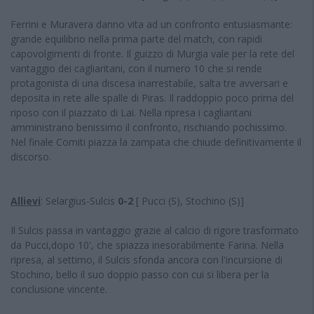
Ferrini e Muravera danno vita ad un confronto entusiasmante:
grande equilibrio nella prima parte del match, con rapidi
capovolgimenti di fronte. Il guizzo di Murgia vale per la rete del
vantaggio dei cagliaritani, con il numero 10 che si rende
protagonista di una discesa inarrestabile, salta tre avversari e
deposita in rete alle spalle di Piras. Il raddoppio poco prima del
riposo con il piazzato di Lai. Nella ripresa i cagliaritani
amministrano benissimo il confronto, rischiando pochissimo.
Nel finale Comiti piazza la zampata che chiude definitivamente il
discorso.
Allievi
: Selargius-Sulcis
0-2
[ Pucci (S), Stochino (S)]
Il Sulcis passa in vantaggio grazie al calcio di rigore trasformato
da Pucci,dopo 10', che spiazza inesorabilmente Farina. Nella
ripresa, al settimo, il Sulcis sfonda ancora con l'incursione di
Stochino, bello il suo doppio passo con cui si libera per la
conclusione vincente.