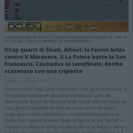
GIOVANISSIMI: ATLETICO CALCIO E CASTIADAS CALANO IL TRIS, IL
LA PALMA TROVA IL MONASTIR IN SEMIFINALE
DCup quarti di finali, Allievi: la Ferrini brilla
contro il Muravera, il La Palma batte la San
Francesco, Castiadas in semifinale, Retibe
scatenato con una tripletta
Domenica, 2 Giugno, 2019
Dentro o fuori. Dopo aver "scherzato" nelle gare eliminatorie, le
16 squadre partecipanti alla DCup entrano nel turno ad
eliminazione diretta dei quarti di finale con le sfide incrociate tra
i due gironi. Il tabellone rimette alla prova chi ha dominato i
propri gironi come il Muravera e La Palma Giovanissimi o la
stessa San Francesco Allievi. Nella categoria dei più "piccoli" si
potrebbe profilare un derby sarrabese anche se Atletico Calcio e
Cus Sassari vorranno fare lo scherzetto mentre nel girone B il