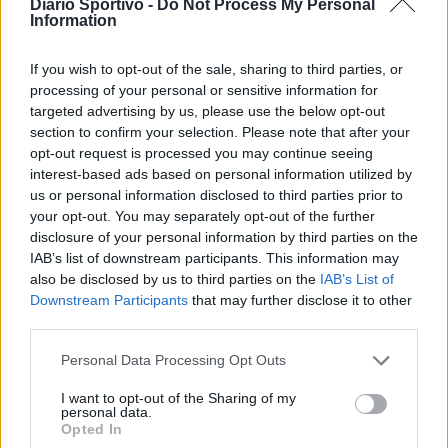
Diario Sportivo -
Do Not Process My Personal
Information
If you wish to opt-out of the sale, sharing to third parties, or
processing of your personal or sensitive information for
targeted advertising by us, please use the below opt-out
section to confirm your selection. Please note that after your
opt-out request is processed you may continue seeing
interest-based ads based on personal information utilized by
us or personal information disclosed to third parties prior to
your opt-out. You may separately opt-out of the further
disclosure of your personal information by third parties on the
IAB’s list of downstream participants. This information may
Torres, Daniele Fois guiderà la Juniores, Casu e
Ravot confermati con Allievi e Giovanissimi
also be disclosed by us to third parties on the
IAB’s List of
18 Lug 2020
Downstream Participants
that may further disclose it to other
Due conferme tra i tecnici del settore giovanile della Torres e un
third parties.
volto nuovo per la stagione 2020/21. Gigi Casu e Gianfranco Ravot
guideranno ancora gli Allievi e Giovanissimi mentre ad…
Personal Data Processing Opt Outs
I want to opt-out of the Sharing of my
personal data.
Opted In