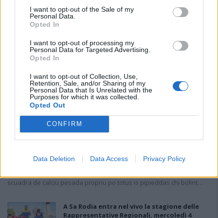
I want to opt-out of the Sale of my
Personal Data.
Opted In
I want to opt-out of processing my
Personal Data for Targeted Advertising.
Opted In
I want to opt-out of Collection, Use,
Retention, Sale, and/or Sharing of my
Personal Data that Is Unrelated with the
Purposes for which it was collected.
Opted Out
CONFIRM
Su Cannonau Jerzu si pintat de arrosa: nascit sa
primu scuadra totu de pipieddas
31 Dic 2019
Data Deletion
Data Access
Privacy Policy
Cussus de su Cannonau Jerzu no penzant feti a fai spàssiai is
maschiteddus; difatis po sa primu borta, in sa bidda, ddoi est una
scuadra de calciu pesada propriu po totus is pipieddas chi bolint…
A Sa Rodia entra nel vivo la stagione delle
Rappresentative Regionali, mercoledì 4