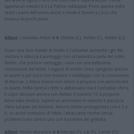
appena un minuto e il La Palma raddoppia: Porru questa volta
veste i panni dell'uomo assist e rende il favore a Locci che
insacca da pochi passi.
Allievi
: Castiadas-Arbus
3-0
[Retibe (C), Retibe (C), Retibe (C)]
Dopo una fase iniziale di studio il Castiadas aumenta i giri del
motore e sblocca il punteggio con un'autentica perla del solito
Retibe, che porta in vantaggio i suoi con una bellissima
conclusione dal limite. I ragazzi di mister Cinus spingono ancora
in avanti e per poco non trovano il raddoppio con la conclusione
di Muscas. L'Arbus invece non riesce a proporsi con pericolosità
in avanti. Nella ripresa i ritmi si abbassano ma il Castiadas sferra
il colpo decisivo ancora con Retibe: il numero 10 si propone
bene sulla sinistra, supera un avversario in velocità e piazza la
sfera sul palo più lontano. Ancora Retibe protagonista con il 3 a
0, su assist sontuoso di Melis: l'attaccante risolve senza
problemi l'uno contro uno con il portiere dei granata.
Allievi
: Ferrini-Muravera
3-0
[Murgia (F), Lai (F), Comiti (F)]