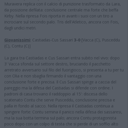
Muravera replica con il calcio di punizione trasformato da Lara,
da posizione defilata: conclusione centrale ma forte che beffa
Kirby. Nella ripresa Fois riporta in avanti i suoi con un tiro a
incrociare sul secondo palo. Tris dell'Atletico, ancora con Fois,
dagli undici metri.
Giovanissimi
: Castiadas-Cus Sassari
3-0
[Vacca (C), Pusceddu
(C), Contu (C)]
La gara tra Castiadas e Cus Sassari entra subito nel vivo: dopo
3' Vacca sfonda sul settore destro, bruciando il pacchetto
arretrato avversario sul filo del fuorigioco, si presenta a tu per tu
con Olia e non sbaglia firmando il vantaggio con una
conclusione forte e precisa. Il Cus Sassari spinge a caccia del
pareggio ma la difesa del Castiadas si difende con ordine. I
padroni di casa trovano il raddoppio al 15': discesa dello
scatenato Contu che serve Pusceddu, conclusione precisa e
palla in fondo al sacco. Nella ripresa il Castiadas continua a
spingere forte: Contu semina il panico nella difesa dei sassaresi,
ma la sua botta termina sul palo; ancora Contu protagonista
poco dopo con un colpo di testa che si perde di un soffio alto