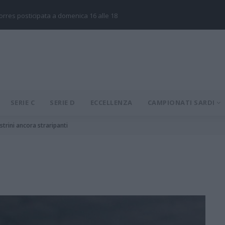
Torres posticipata a domenica 16 alle 18
SERIE C
SERIE D
ECCELLENZA
CAMPIONATI SARDI
strini ancora straripanti