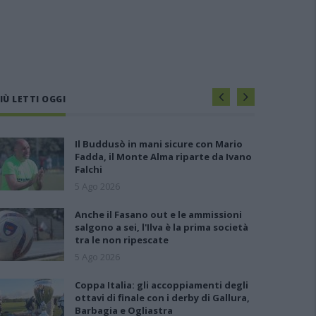
IÙ LETTI OGGI
Il Buddusò in mani sicure con Mario
Fadda, il Monte Alma riparte da Ivano
Falchi
5 Ago 2026
Anche il Fasano out e le ammissioni
salgono a sei, l'Ilva è la prima società
tra le non ripescate
5 Ago 2026
Coppa Italia: gli accoppiamenti degli
ottavi di finale con i derby di Gallura,
Barbagia e Ogliastra