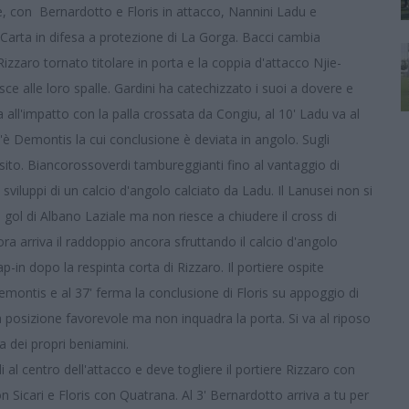
e, con Bernardotto e Floris in attacco, Nannini Ladu e
arta in difesa a protezione di La Gorga. Bacci cambia
zzaro tornato titolare in porta e la coppia d'attacco Njie-
sce alle loro spalle. Gardini ha catechizzato i suoi a dovere e
 all'impatto con la palla crossata da Congiu, al 10' Ladu va al
c'è Demontis la cui conclusione è deviata in angolo. Sugli
posito. Biancorossoverdi tambureggianti fino al vantaggio di
sviluppi di un calcio d'angolo calciato da Ladu. Il Lanusei non si
gol di Albano Laziale ma non riesce a chiudere il cross di
ora arriva il raddoppio ancora sfruttando il calcio d'angolo
-in dopo la respinta corta di Rizzaro. Il portiere ospite
Demontis e al 37' ferma la conclusione di Floris su appoggio di
 da posizione favorevole ma non inquadra la porta. Si va al riposo
va dei propri beniamini.
i al centro dell'attacco e deve togliere il portiere Rizzaro con
icari e Floris con Quatrana. Al 3' Bernardotto arriva a tu per