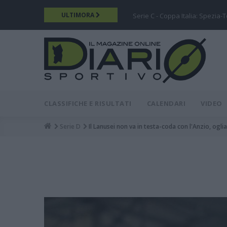
Salta
ULTIMORA
Serie C - Coppa Italia: Spezia-
al
contenuto
principale
DIARIO
MAIN
CLASSIFICHE E RISULTATI
CALENDARI
VIDEO
MENU
Serie D
Il Lanusei non va in testa-coda con l'Anzio, oglia
Breadcrumb