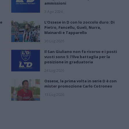
ammissioni
3 Ago 2026
 e
L'Ossese in D con lo zoccolo duro: Di
Pietro, Fancellu, Gueli, Nurra,
Mainardi e Tapparello
30 Lug 2026
Il San Giuliano non fa ricorso e i posti
vuoti sono 5: l'Ilva battaglia per la
posizione in graduatoria
24 Lug 2026
Ossese, la prima volta in serie D è con
mister promozione Carlo Cotroneo
13 Lug 2026