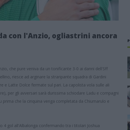
da con l'Anzio, ogliastrini ancora
P
zio, che pure veniva da un tonificante 3-0 ai danni dell'Sff
ellino, riesce ad arginare la straripante squadra di Gardini
e e Latte Dolce fermate sul pari. La capolista vola sulle ali
gare), per gli avversari sarà durissima schiodare Ladu e compagni
giu prima che la cinquina venga completata da Chiumarulo e
ato 4 gol all'Albalonga confermando tra i titolari Joshua