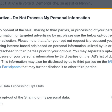
001. Al 6' è la volta di Demontis che, su assist di Nannini,
tto all'8' che sfrutta il passaggio di Kovadio e non perdona la
5' La Gorga chiamato in causa dal tiro da fuori di Buongarzoni.
rtivo -
Do Not Process My Personal Information
ation a Bernardotto sostituto da Chiumarulo che, al 34', riceve
to opt-out of the sale, sharing to third parties, or processing of your per
a che lo stesso Chiumarulo segni la doppietta, il portiere devia
formation for targeted advertising by us, please use the below opt-out s
S
rana che, messo davanti al portiere avversario da Ladu, non
r selection. Please note that after your opt-out request is processed y
oria di fila che porta con sé il vantaggio sul Trastevere salito a 5
eing interest-based ads based on personal information utilized by us or
disclosed to third parties prior to your opt-out. You may separately opt-
losure of your personal information by third parties on the IAB’s list of
. This information may also be disclosed by us to third parties on the
IA
axhiu), Congiu, Esposito (35' st Bonu), Joshua Tenkorang (1' st
Participants
that may further disclose it to other third parties.
 M. Floris (1' st Quatrana). A disp. Chingari, Righetti, James
l Data Processing Opt Outs
s), Costanzo (38' st Pirazzi), Papa, Giordani, Labate, Faiello,
Buonguarzoni). A disp. Di Magno, Fiacco, Santarelli, Minunzio. All.
o opt-out of the Sharing of my personal data.
In