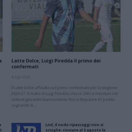
a
Latte Dolce, Luigi Piredda il primo dei
confermati
4 Ago 2026
Il Latte Dolce ufficializza il primo confermato per la stagione
2026-27. Si tratta di Luigi Piredda, classe 2003 e cresciuto nel
settore giovanile biancoceleste fino a disputare 81 partite
segnando 8…
a
Lnd, il nodo ripescaggi non si
D
scioglie: rinviate al 5 agosto le