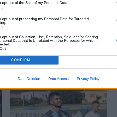
o opt-out of the Sale of my Personal Data.
to, 34' st Chiumarulo, 41' st Quatrana.
In
Recupero: 2' + 2'. Spettatori: 600 circa.
to opt-out of processing my Personal Data for Targeted
ing.
In
o opt-out of Collection, Use, Retention, Sale, and/or Sharing
ersonal Data that Is Unrelated with the Purposes for which it
lected.
Out
CONFIRM
Data Deletion
Data Access
Privacy Policy