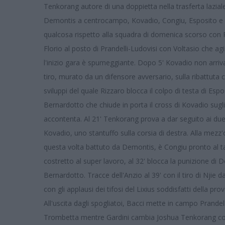
Tenkorang autore di una doppietta nella trasferta lazial
Demontis a centrocampo, Kovadio, Congiu, Esposito e C
qualcosa rispetto alla squadra di domenica scorso con Ri
Florio al posto di Prandelli-Ludovisi con Voltasio che agi
l'inizio gara è spumeggiante. Dopo 5' Kovadio non arriva
tiro, murato da un difensore avversario, sulla ribattuta 
sviluppi del quale Rizzaro blocca il colpo di testa di Es
Bernardotto che chiude in porta il cross di Kovadio sugli 
accontenta. Al 21' Tenkorang prova a dar seguito ai due 
Kovadio, uno stantuffo sulla corsia di destra. Alla mezz'
questa volta battuto da Demontis, è Congiu pronto al tap
costretto al super lavoro, al 32' blocca la punizione di 
Bernardotto. Tracce dell'Anzio al 39' con il tiro di Njie
con gli applausi dei tifosi del Lixius soddisfatti della pro
All'uscita dagli spogliatoi, Bacci mette in campo Prandell
Trombetta mentre Gardini cambia Joshua Tenkorang con S