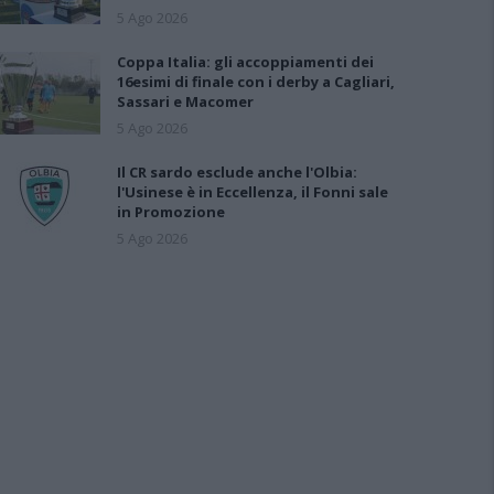
5 Ago 2026
Coppa Italia: gli accoppiamenti dei
16esimi di finale con i derby a Cagliari,
Sassari e Macomer
5 Ago 2026
Il CR sardo esclude anche l'Olbia:
l'Usinese è in Eccellenza, il Fonni sale
in Promozione
5 Ago 2026