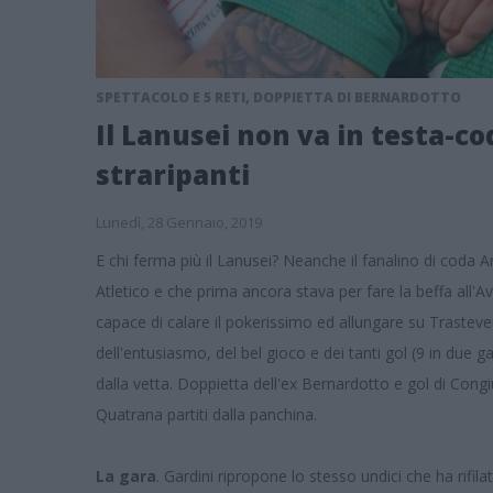
SPETTACOLO E 5 RETI, DOPPIETTA DI BERNARDOTTO
Il Lanusei non va in testa-co
straripanti
Lunedì, 28 Gennaio, 2019
E chi ferma più il Lanusei? Neanche il fanalino di coda An
Atletico e che prima ancora stava per fare la beffa all'Av
capace di calare il pokerissimo ed allungare su Trastever
dell'entusiasmo, del bel gioco e dei tanti gol (9 in due 
dalla vetta. Doppietta dell'ex Bernardotto e gol di Con
Quatrana partiti dalla panchina.
La gara
. Gardini ripropone lo stesso undici che ha rifil