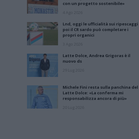
con un progetto sostenibile»
4 Ago 2026
Lnd, oggi le ufficialità sui ripescaggi
poi il CR sardo può completare i
propri organici
3 Ago 2026
Latte Dolce, Andrea Grigoras è il
nuovo ds
29 Lug 2026
Michele Fini resta sulla panchina del
Latte Dolce: «La conferma mi
responsabilizza ancora di più»
20 Lug 2026