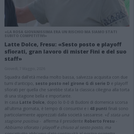
«LA ROSA GIOVANISSIMA ERA UN RISCHIO MA SIAMO STATI
SUBITO COMPETITIVI»
Latte Dolce, Fresu: «Sesto posto e playoff
sfiorati, gran lavoro di mister Fini e del suo
staff»
Giovedì, 7 Maggio, 2026
Squadra dall'età media molto bassa, salvezza acquisita con due
turni d'anticipo,
sesto posto nel girone G di serie D
e playoff
sfiorati per quella che sarebbe stata la classica ciliegina alla torta
di una stagione bella e importante.
In casa
Latte Dolce
, dopo lo 0-0 di Budoni di domenica scorsa
all'ultima giornata, è tempo di consuntivi e i
48 punti
finali sono
particolarmente apprezzati dalla società sassarese. «
È stata una
stagione positiva
- afferma il presidente
Roberto Fresu
-
Abbiamo sfiorato i playoff e chiuso al sesto posto, ma
soprattutto abbiamo dato continuità al nostro progetto,