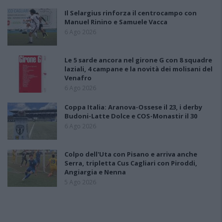
Il Selargius rinforza il centrocampo con
Manuel Rinino e Samuele Vacca
6 Ago 2026
Le 5 sarde ancora nel girone G con 8 squadre
laziali, 4 campane e la novità dei molisani del
Venafro
6 Ago 2026
Coppa Italia: Aranova-Ossese il 23, i derby
Budoni-Latte Dolce e COS-Monastir il 30
6 Ago 2026
Colpo dell'Uta con Pisano e arriva anche
Serra, tripletta Cus Cagliari con Piroddi,
Angiargia e Nenna
5 Ago 2026