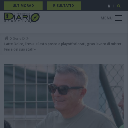
Salta
ULTIMORA
RISULTATI
al
contenuto
MENU
principale
Serie D
Breadcrumb
Latte Dolce, Fresu: «Sesto posto e playoff sfiorati, gran lavoro di mister
Fini e del suo staff»