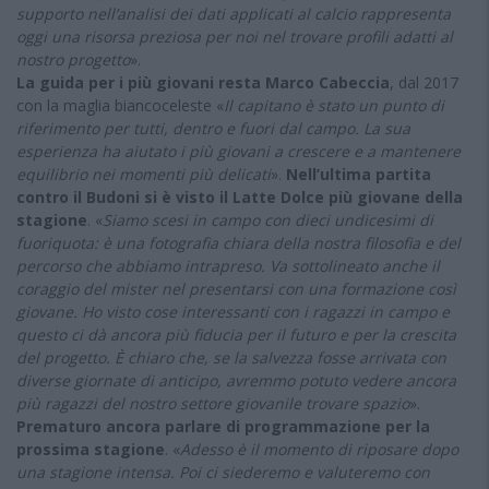
supporto nell’analisi dei dati applicati al calcio rappresenta
oggi una risorsa preziosa per noi nel trovare profili adatti al
nostro
progetto
».
La guida per i più giovani resta Marco Cabeccia
, dal 2017
con la maglia biancoceleste «
Il capitano è stato un punto di
riferimento per tutti, dentro e fuori dal campo. La sua
esperienza ha aiutato i più giovani a crescere e a mantenere
equilibrio nei momenti più delicati
».
Nell’ultima partita
contro il Budoni si è visto il Latte Dolce più giovane della
stagione
. «
Siamo scesi in campo con dieci undicesimi di
fuoriquota: è una fotografia chiara della nostra filosofia e del
percorso che abbiamo intrapreso. Va sottolineato anche il
coraggio del mister nel presentarsi con una formazione così
giovane. Ho visto cose interessanti con i ragazzi in campo e
questo ci dà ancora più fiducia per il futuro e per la crescita
del progetto. È chiaro che, se la salvezza fosse arrivata con
diverse giornate di anticipo, avremmo potuto vedere ancora
più ragazzi del nostro settore giovanile trovare spazio
».
Prematuro ancora parlare di programmazione per la
prossima stagione
. «
Adesso è il momento di riposare dopo
una stagione intensa. Poi ci siederemo e valuteremo con