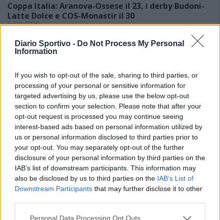
Coppa Italia: Aranova-Ossese il 23, i derby Budoni-
Latte Dolce e COS-Monastir il 30
6 Ago 2026
In attesa dell'inizio del campionato previsto per domenica 6
settembre, sarà la Coppa Italia a inaugurare la nuova stagione della
Diario Sportivo -
Do Not Process My Personal
Information
D: la 26ª edizione partirà il 23 agosto con il turno preliminare,…
If you wish to opt-out of the sale, sharing to third parties, or
Le 5 sarde ancora nel girone G con 8 squadre
laziali, 4 campane e la novità dei molisani del
processing of your personal or sensitive information for
Venafro
targeted advertising by us, please use the below opt-out
6 Ago 2026
section to confirm your selection. Please note that after your
opt-out request is processed you may continue seeing
Anche il Fasano out e le ammissioni salgono
interest-based ads based on personal information utilized by
a sei, l'Ilva è la prima società tra le non
us or personal information disclosed to third parties prior to
ripescate
your opt-out. You may separately opt-out of the further
5 Ago 2026
disclosure of your personal information by third parties on the
IAB’s list of downstream participants. This information may
Latte Dolce, Luigi Piredda il primo dei
confermati
also be disclosed by us to third parties on the
IAB’s List of
4 Ago 2026
Downstream Participants
that may further disclose it to other
third parties.
Monastir, dopo 43 anni di presidenza
Personal Data Processing Opt Outs