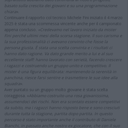
basato sulla crescita dei giovani e su una programmazione
chiara
».
Continuare il rapporto col tecnico Michele Fini iniziato il 4 marzo
2025 è stata una scommessa vincente anche per il campionato
appena concluso
. «Credevamo nel lavoro iniziato da mister
Fini perché ultimi mesi della scorsa stagione. Il suo carisma e
la sua professionalità ci avevano convinto che fosse la
persona giusta. È stata una scelta convinta e i risultati ci
hanno dato ragione. Va dato grande merito a lui e al suo
eccellente staff: hanno lavorato con serietà, facendo crescere
i ragazzi e costruendo un gruppo unito e competitivo. Il
mister è una figura equilibrata: mantenendo la serenità in
panchina, riesce farsi sentire e trasmettere le sue idee alla
squadra
».
Aver puntato su un gruppo molto giovane è stata scelta
coraggiosa. «
Abbiamo costruito una rosa giovanissima,
assumendoci dei rischi. Non era scontato essere competitivi
da subito, ma i ragazzi hanno risposto bene e sono cresciuti
durante tutta la stagione, partita dopo partita. In questo
percorso è stato importante anche il contributo di Daniele
Bianchi, in passato anche nostro ex giocatore, che con il suo