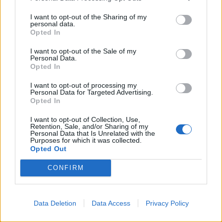
Carboni parte l'era Fuke: «Tenere la D con un
progetto sostenibile»
I want to opt-out of the Sharing of my
4 Ago 2026
personal data.
Opted In
Lnd, il nodo ripescaggi non si scioglie:
I want to opt-out of the Sale of my
rinviate al 5 agosto le ammissioni
Personal Data.
3 Ago 2026
Opted In
I want to opt-out of processing my
Lnd, oggi le ufficialità sui ripescaggi e poi il
Personal Data for Targeted Advertising.
CR sardo può completare i propri organici
Opted In
3 Ago 2026
I want to opt-out of Collection, Use,
Retention, Sale, and/or Sharing of my
Personal Data that Is Unrelated with the
L'Ossese in D con lo zoccolo duro: Di Pietro,
Purposes for which it was collected.
Fancellu, Gueli, Nurra, Mainardi e Tapparello
Opted Out
30 Lug 2026
CONFIRM
Latte Dolce, Andrea Grigoras è il nuovo ds
29 Lug 2026
Data Deletion
Data Access
Privacy Policy