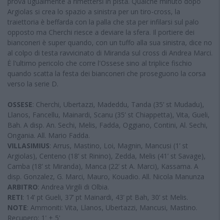
prova ugualmente a rimettersi in pista. Qualche minuto dopo
Argiolas si crea lo spazio a sinistra per un tiro-cross, la
traiettoria è beffarda con la palla che sta per infilarsi sul palo
opposto ma Cherchi riesce a deviare la sfera. Il portiere dei
bianconeri è super quando, con un tuffo alla sua sinistra, dice no
al colpo di testa ravvicinato di Miranda sul cross di Andrea Marci.
Ė l'ultimo pericolo che corre l'Ossese sino al triplice fischio
quando scatta la festa dei bianconeri che proseguono la corsa
verso la serie D.
OSSESE
: Cherchi, Ubertazzi, Madeddu, Tanda (35’ st Mudadu),
Llanos, Fancellu, Mainardi, Scanu (35’ st Chiappetta), Vita, Gueli,
Bah. A disp. An. Sechi, Melis, Fadda, Oggiano, Contini, Al. Sechi,
Ongania. All. Mario Fadda.
VILLASIMIUS
: Arrus, Mastino, Loi, Magnin, Mancusi (1’ st
Argiolas), Centeno (18’ st Rinino), Zedda, Melis (41’ st Savage),
Camba (18’ st Miranda), Manca (22’ st A. Marci), Kassama. A
disp. Gonzalez, G. Marci, Mauro, Kouadio. All. Nicola Manunza
ARBITRO
: Andrea Virgili di Olbia.
RETI
: 14’ pt Gueli, 37’ pt Mainardi, 43’ pt Bah, 30’ st Melis.
NOTE
: Ammoniti: Vita, Llanos, Ubertazzi, Mancusi, Mastino.
Recupero: 1' + 5'