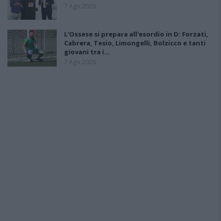
7 Ago 2026
L'Ossese si prepara all'esordio in D: Forzati,
Cabrera, Tesio, Limongelli, Bolzicco e tanti
giovani tra i…
7 Ago 2026