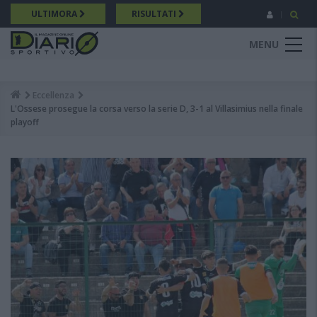
Salta
ULTIMORA
RISULTATI
al
contenuto
MENU
principale
Eccellenza
Breadcrumb
L'Ossese prosegue la corsa verso la serie D, 3-1 al Villasimius nella finale
playoff