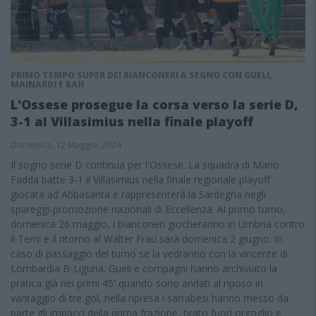
PRIMO TEMPO SUPER DEI BIANCONERI A SEGNO CON GUELI,
MAINARDI E BAH
L'Ossese prosegue la corsa verso la serie D,
3-1 al Villasimius nella finale playoff
Domenica, 12 Maggio, 2024
Il sogno serie D continua per l'Ossese. La squadra di Mario
Fadda batte 3-1 il Villasimius nella finale regionale playoff
giocata ad Abbasanta e rappresenterà la Sardegna negli
spareggi-promozione nazionali di Eccellenza. Al primo turno,
domenica 26 maggio, i bianconeri giocheranno in Umbria contro
il Terni e il ritorno al Walter Frau sarà domenica 2 giugno. In
caso di passaggio del turno se la vedranno con la vincente di
Lombardia B-Liguria. Gueli e compagni hanno archiviato la
pratica già nei primi 45' quando sono andati al riposo in
vantaggio di tre gol, nella ripresa i sarrabesi hanno messo da
parte gli impacci della prima frazione, tirato fuori orgoglio e