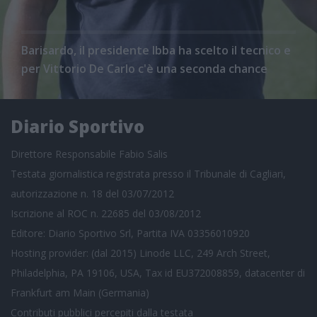
Barisardo, il presidente Ibba ha scelto il tecnico e
per Vittorio De Carlo c'è una seconda chance
Diario Sportivo
Direttore Responsabile Fabio Salis
Testata giornalistica registrata presso il Tribunale di Cagliari,
autorizzazione n. 18 del 03/07/2012
Iscrizione al ROC n. 22685 del 03/08/2012
Editore: Diario Sportivo Srl, Partita IVA 03356010920
Hosting provider: (dal 2015) Linode LLC, 249 Arch Street,
Philadelphia, PA 19106, USA, Tax id EU372008859, datacenter di
Frankfurt am Main (Germania)
Contributi pubblici
percepiti dalla testata