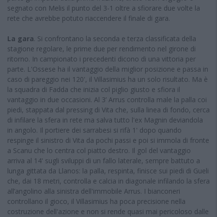
segnato con Melis il punto del 3-1 oltre a sfiorare due volte la
rete che avrebbe potuto riaccendere il finale di gara.
La gara
. Si confrontano la seconda e terza classificata della
stagione regolare, le prime due per rendimento nel girone di
ritorno. In campionato i precedenti dicono di una vittoria per
parte. L'Ossese ha il vantaggio della miglior posizione e passa in
caso di pareggio nei 120', il Villasimius ha un solo risultato. Ma è
la squadra di Fadda che inizia col piglio giusto e sfiora il
vantaggio in due occasioni. Al 3’ Arrus controlla male la palla coi
piedi, stappata dal pressing di Vita che, sulla linea di fondo, cerca
di infilare la sfera in rete ma salva tutto l'ex Magnin deviandola
in angolo. Il portiere dei sarrabesi si rifà 1' dopo quando
respinge il sinistro di Vita da pochi passi e poi si immola di fronte
a Scanu che lo centra col piatto destro. Il gol del vantaggio
arriva al 14' sugli sviluppi di un fallo laterale, sempre battuto a
lunga gittata da Llanos: la palla, respinta, finisce sui piedi di Gueli
che, dai 18 metri, controlla e calcia in diagonale infilando la sfera
all’angolino alla sinistra dell'immobile Arrus. I bianconeri
controllano il gioco, il Villasimius ha poca precisione nella
costruzione dell'azione e non si rende quasi mai pericoloso dalle