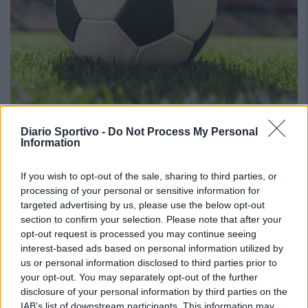
Su mercau sighit a regalai ispantus: est mellus
Diario Sportivo -
Do Not Process My Personal
scumiti apitzus de is giòvunus o is giogadoris de
Information
esperièntzia funt sèmpiri sa cosa mellus po
cuncodrai sa rosa?
6 Ago 2026
If you wish to opt-out of the sale, sharing to third parties, or
E duncas, a cantu parrit, de su chi ndi potzu cumprendi (e megu a
processing of your personal or sensitive information for
brullai, est bastanti craru, berus?), seus arribbaus, nci dda eus fata,
targeted advertising by us, please use the below opt-out
po ddu narai diaici puru, a nci lompi, a nci spundi (po…
section to confirm your selection. Please note that after your
opt-out request is processed you may continue seeing
Coppa Italia: gli accoppiamenti degli ottavi
interest-based ads based on personal information utilized by
di finale con i derby di Gallura, Barbagia e
us or personal information disclosed to third parties prior to
Ogliastra
your opt-out. You may separately opt-out of the further
5 Ago 2026
disclosure of your personal information by third parties on the
IAB’s list of downstream participants. This information may