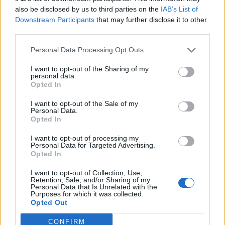
Il CR sardo esclude anche l'Olbia: l'Usinese è
also be disclosed by us to third parties on the
IAB’s List of
in Eccellenza, il Fonni sale in Promozione
Downstream Participants
that may further disclose it to other
5 Ago 2026
third parties.
Personal Data Processing Opt Outs
Caos Tempio, Sechi lascia: «Il mio impegno
finisce qui, troppe complicazioni coi
I want to opt-out of the Sharing of my
problemi extra calcio»
personal data.
2 Ago 2026
Opted In
L'Iglesias si rinforza con Papa Seck e
I want to opt-out of the Sale of my
Diawara, al Bonorva il difensore Balbo
Personal Data.
1 Ago 2026
Opted In
I want to opt-out of processing my
Personal Data for Targeted Advertising.
Colpo del Tortolì: arriva il centrocampista
Opted In
figlio d'arte Bruno Conti
1 Ago 2026
I want to opt-out of Collection, Use,
Retention, Sale, and/or Sharing of my
Personal Data that Is Unrelated with the
Purposes for which it was collected.
La Villacidrese torna in Eccellenza,
Opted Out
l'Antiochense va in Promozione, Golfo
Aranci e La Salle salgono in Prima
31 Lug 2026
CONFIRM