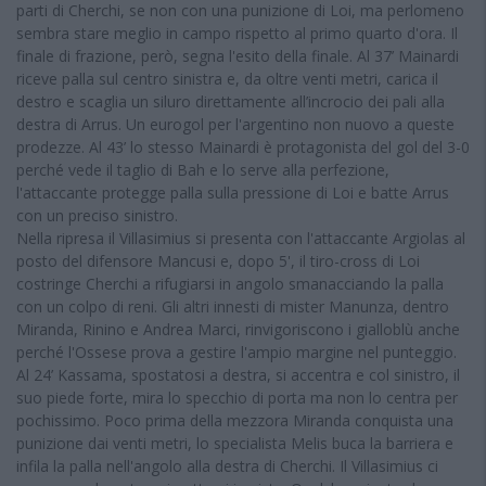
parti di Cherchi, se non con una punizione di Loi, ma perlomeno
sembra stare meglio in campo rispetto al primo quarto d'ora. Il
finale di frazione, però, segna l'esito della finale. Al 37’ Mainardi
riceve palla sul centro sinistra e, da oltre venti metri, carica il
destro e scaglia un siluro direttamente all’incrocio dei pali alla
destra di Arrus. Un eurogol per l'argentino non nuovo a queste
prodezze. Al 43’ lo stesso Mainardi è protagonista del gol del 3-0
perché vede il taglio di Bah e lo serve alla perfezione,
l'attaccante protegge palla sulla pressione di Loi e batte Arrus
con un preciso sinistro.
Nella ripresa il Villasimius si presenta con l'attaccante Argiolas al
posto del difensore Mancusi e, dopo 5', il tiro-cross di Loi
costringe Cherchi a rifugiarsi in angolo smanacciando la palla
con un colpo di reni. Gli altri innesti di mister Manunza, dentro
Miranda, Rinino e Andrea Marci, rinvigoriscono i gialloblù anche
perché l'Ossese prova a gestire l'ampio margine nel punteggio.
Al 24’ Kassama, spostatosi a destra, si accentra e col sinistro, il
suo piede forte, mira lo specchio di porta ma non lo centra per
pochissimo. Poco prima della mezzora Miranda conquista una
punizione dai venti metri, lo specialista Melis buca la barriera e
infila la palla nell'angolo alla destra di Cherchi. Il Villasimius ci