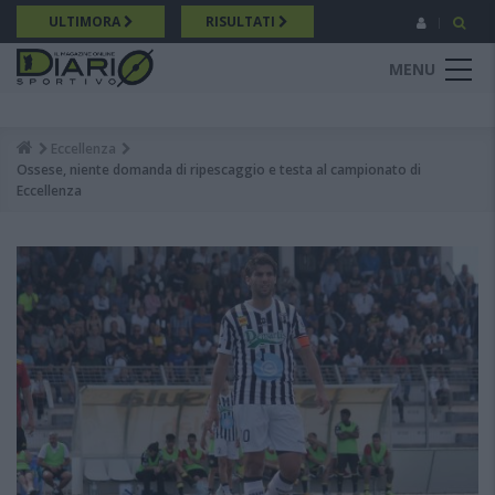
Salta
ULTIMORA
RISULTATI
al
contenuto
MENU
principale
Eccellenza
Breadcrumb
Ossese, niente domanda di ripescaggio e testa al campionato di
Eccellenza