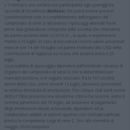
L'11esima è una società non partecipante agli spareggi tra
seconde di Eccellenza (
Biellese
) che potrà essere presa in
considerazione solo a completamento dell’organico del
campionato di serie D attraverso i ripescaggi alternati fra le
prime due graduatorie composte dalle società che otterranno
un parere positivo della Co.Vi.So.D. , la quale si esprimerà in
merito il 15 luglio: in caso di bocciatura i ricorsi vanno presentati
entro le ore 14 del 19 luglio col parere motivato alla LND della
Commissione di Vigilanza sui ricorsi che avverrà entro il 25
luglio.
La possibilità di ripescaggio dipenderà dall’eventuale vacanza di
organico del campionato di Serie D che si determinerà per
mancate iscrizioni, o in seguito bocciate, fra le 167 società
aventi diritto che, entro venerdì 12 luglio, dovranno presentare
la relativa domanda di ammissione. Tra i cinque club sardi aventi
diritto l'Olbia presenta una situazione critica che la pone, entro il
termine perentorio del 10 luglio, ad assolvere al pagamento
degli emolumenti dovuti ai tesserati, dipendenti ed ai
collaboratori addetti al settore sportivo con contratti ratificati
presso la competente Lega di serie C, fino alla mensilità di
maggio 2024 compreso.