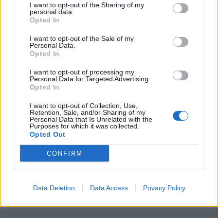
I want to opt-out of the Sharing of my
personal data.
La Villacidrese torna in Eccellenza,
Opted In
l'Antiochense va in Promozione, Golfo
Aranci e La Salle salgono in Prima
I want to opt-out of the Sale of my
31 Lug 2026
Personal Data.
Opted In
Carbonia, l'ex presidente Canu: «Lasciai i
I want to opt-out of processing my
soldi per pagare le vertenze, Meloni si
Personal Data for Targeted Advertising.
assuma le responsabilità»
Opted In
31 Lug 2026
I want to opt-out of Collection, Use,
Il Carbonia non si iscrive, Meloni:
Retention, Sale, and/or Sharing of my
Personal Data that Is Unrelated with the
«Impossibilitati nel far fronte alle vertenze
Purposes for which it was collected.
dei giocatori»
Opted Out
31 Lug 2026
CONFIRM
Nuorese, parte la programmazione:
Francesco Cattide è il nuovo tecnico
29 Lug 2026
Data Deletion
Data Access
Privacy Policy