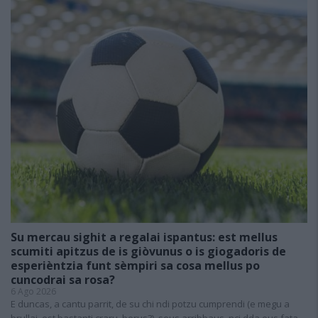
Su mercau sighit a regalai ispantus: est mellus
scumiti apitzus de is giòvunus o is giogadoris de
esperièntzia funt sèmpiri sa cosa mellus po
cuncodrai sa rosa?
6 Ago 2026
E duncas, a cantu parrit, de su chi ndi potzu cumprendi (e megu a
brullai, est bastanti craru, berus?), seus arribbaus, nci dda eus fata,