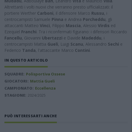
Mudadu
, Adboulaye
Bah
, Leandro
Vita
e Mauricio
Villa
.
Altrettanti i volti nuovi che verranno presto ufficializzati: il
portiere Werther
Carboni
, il difensore Marco
Russu
, i
centrocampisti Samuele
Pinna
e Andrea
Porcheddu
, gli
attaccanti Matteo
Vinci
, Filippo
Mascia
, Alessio
Virdis
ed
Ezequiel
Franchi
. Tra i riconfermati figurano: i difensori Riccardo
Fancellu
, Giovanni
Ubertazzi
e Davide
Madeddu
, i
centrocampisti Mattia
Gueli
, Luigi
Scanu
, Alessandro
Sechi
e
Federico
Tanda
, l'attaccante Marco
Contini
.
IN QUESTO ARTICOLO
SQUADRE:
Polisportiva Ossese
GIOCATORI:
Mattia Gueli
CAMPIONATO:
Eccellenza
STAGIONE:
2024/2025
PUÒ INTERESSARTI ANCHE