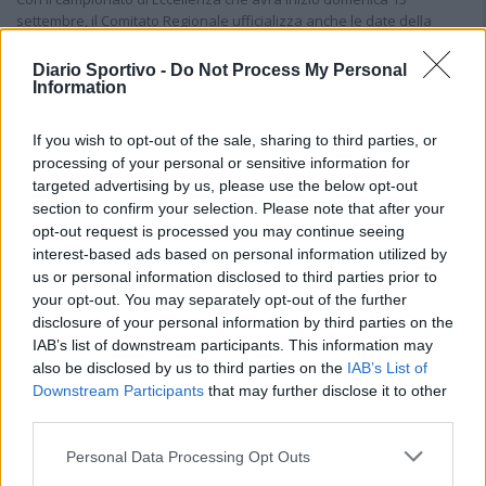
settembre, il Comitato Regionale ufficializza anche le date della
Coppa Italia in programma domenica 30 agosto (andata) e domenica
6…
Diario Sportivo -
Do Not Process My Personal
Information
Il CR sardo esclude anche l'Olbia: l'Usinese è
in Eccellenza, il Fonni sale in Promozione
If you wish to opt-out of the sale, sharing to third parties, or
5 Ago 2026
processing of your personal or sensitive information for
targeted advertising by us, please use the below opt-out
section to confirm your selection. Please note that after your
Caos Tempio, Sechi lascia: «Il mio impegno
opt-out request is processed you may continue seeing
finisce qui, troppe complicazioni coi
interest-based ads based on personal information utilized by
problemi extra calcio»
2 Ago 2026
us or personal information disclosed to third parties prior to
your opt-out. You may separately opt-out of the further
disclosure of your personal information by third parties on the
L'Iglesias si rinforza con Papa Seck e
Diawara, al Bonorva il difensore Balbo
IAB’s list of downstream participants. This information may
1 Ago 2026
also be disclosed by us to third parties on the
IAB’s List of
Downstream Participants
that may further disclose it to other
third parties.
Colpo del Tortolì: arriva il centrocampista
figlio d'arte Bruno Conti
Personal Data Processing Opt Outs
1 Ago 2026