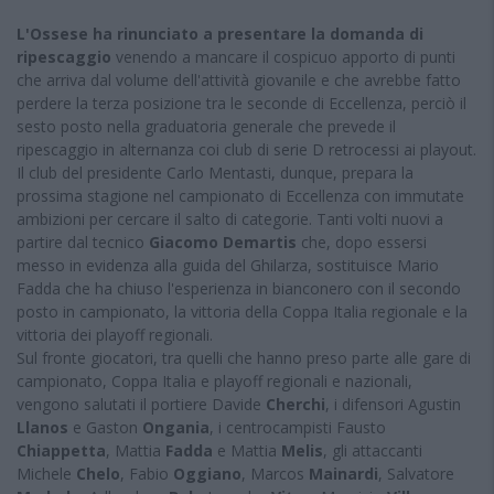
L'Ossese ha rinunciato a presentare la domanda di
ripescaggio
venendo a mancare il cospicuo apporto di punti
che arriva dal volume dell'attività giovanile e che avrebbe fatto
perdere la terza posizione tra le seconde di Eccellenza, perciò il
sesto posto nella graduatoria generale che prevede il
ripescaggio in alternanza coi club di serie D retrocessi ai playout.
Il club del presidente Carlo Mentasti, dunque, prepara la
prossima stagione nel campionato di Eccellenza con immutate
ambizioni per cercare il salto di categorie. Tanti volti nuovi a
partire dal tecnico
Giacomo Demartis
che, dopo essersi
messo in evidenza alla guida del Ghilarza, sostituisce Mario
Fadda che ha chiuso l'esperienza in bianconero con il secondo
posto in campionato, la vittoria della Coppa Italia regionale e la
vittoria dei playoff regionali.
Sul fronte giocatori, tra quelli che hanno preso parte alle gare di
campionato, Coppa Italia e playoff regionali e nazionali,
vengono salutati il portiere Davide
Cherchi
, i difensori Agustin
Llanos
e Gaston
Ongania
, i centrocampisti Fausto
Chiappetta
, Mattia
Fadda
e Mattia
Melis
, gli attaccanti
Michele
Chelo
, Fabio
Oggiano
, Marcos
Mainardi
, Salvatore