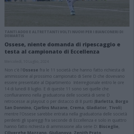
TANTI ADDII E ALTRETTANTI VOLTI NUOVI PER I BIANCONERI DI
DEMARTIS
Ossese, niente domanda di ripescaggio e
testa al campionato di Eccellenza
Mercoledì, 10 Luglio, 2024
Non c'è l'
Ossese
fra le 11 società che hanno fatto richiesta di
ammissione al prossimo campionato di Serie D che dovevano
essere presentate al Dipartimento Interregionale entro le ore
14 di lunedì 8 luglio. E di queste 11 sono sei quelle che
confluirannno nella graduatoria delle società di serie D
retrocesse ai playout o per distacco di 8 punti (
Barletta
,
Borgo
San Donnino
,
Cjarlins Muzane
,
Crema
,
Gladiator
,
Tivoli
)
mentre l'Ossese sarebbe entrata nella graduatoria delle società
perdenti gli spareggi fra seconde di Eccellenza e solo in quattro
hanno fatto richiesta di ammissione alla serie D:
Bisceglie
,
Ciliverghe Mazzano
,
Giulianova
,
Zenith Prato
.