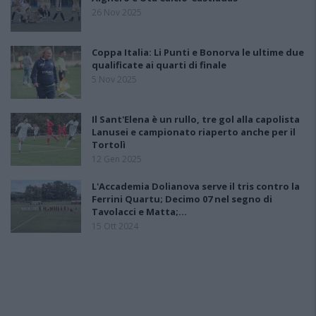
26 Nov 2025
Coppa Italia: Li Punti e Bonorva le ultime due
qualificate ai quarti di finale
5 Nov 2025
Il Sant'Elena è un rullo, tre gol alla capolista
Lanusei e campionato riaperto anche per il
Tortolì
12 Gen 2025
L'Accademia Dolianova serve il tris contro la
Ferrini Quartu; Decimo 07 nel segno di
Tavolacci e Matta;…
15 Ott 2024