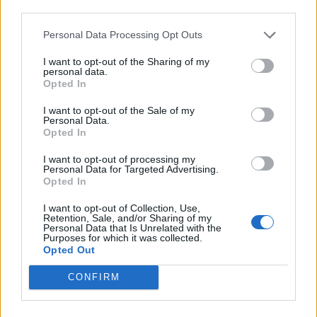
third parties.
Personal Data Processing Opt Outs
Il Tavolara si rinforza dall'Eccellenza: preso Malesa
I want to opt-out of the Sharing of my
personal data.
dopo il bomber Balde
Opted In
23 Lug 2026
Neopromossa in Prima ma con la voglia di scalare ancora un'altra
I want to opt-out of the Sale of my
categoria per tornare ad essere una protagonista del calcio sardo. Il
Personal Data.
Tavolara ha vinto il campionato di Seconda battendo sul filo di…
Opted In
I want to opt-out of processing my
Il Tertenia fa un gran colpo e riporta a casa
Personal Data for Targeted Advertising.
Mattia Floris dopo 15 anni di serie D
Opted In
22 Lug 2026
I want to opt-out of Collection, Use,
Retention, Sale, and/or Sharing of my
Personal Data that Is Unrelated with the
Il Ghilarza a caccia del riscatto: «La Prima?
Purposes for which it was collected.
Faremo un campionato all’altezza della
Opted Out
storia del nostro club»
22 Giu 2026
CONFIRM
Il Pirri si riaffida alle mani esperte di
Busanca: «Ė il ritorno a una storia d’amore