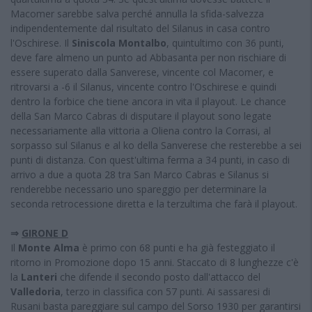
Macomer sarebbe salva perché annulla la sfida-salvezza
indipendentemente dal risultato del Silanus in casa contro
l'Oschirese. Il
Siniscola Montalbo
, quintultimo con 36 punti,
deve fare almeno un punto ad Abbasanta per non rischiare di
essere superato dalla Sanverese, vincente col Macomer, e
ritrovarsi a -6 il Silanus, vincente contro l'Oschirese e quindi
dentro la forbice che tiene ancora in vita il playout. Le chance
della San Marco Cabras di disputare il playout sono legate
necessariamente alla vittoria a Oliena contro la Corrasi, al
sorpasso sul Silanus e al ko della Sanverese che resterebbe a sei
punti di distanza. Con quest'ultima ferma a 34 punti, in caso di
arrivo a due a quota 28 tra San Marco Cabras e Silanus si
renderebbe necessario uno spareggio per determinare la
seconda retrocessione diretta e la terzultima che farà il playout.
⇒
GIRONE D
Il
Monte Alma
è primo con 68 punti e ha già festeggiato il
ritorno in Promozione dopo 15 anni. Staccato di 8 lunghezze c'è
la
Lanteri
che difende il secondo posto dall'attacco del
Valledoria
, terzo in classifica con 57 punti. Ai sassaresi di
Rusani basta pareggiare sul campo del Sorso 1930 per garantirsi