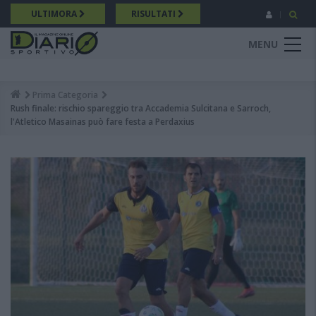
Salta
ULTIMORA
RISULTATI
al
contenuto
MENU
principale
Prima Categoria
Breadcrumb
Rush finale: rischio spareggio tra Accademia Sulcitana e Sarroch,
l'Atletico Masainas può fare festa a Perdaxius