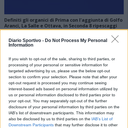
Definiti gli organici di Prima con l'aggiunta di Golfo
Aranci, La Salle e Ottava, in Seconda 8 ripescaggi
7 Ago 2026
Dopo aver definito gli organici dei primi due campionati regionali, con
Diario Sportivo -
Do Not Process My Personal
il ripescaggio di Villacidrese e Usinese in Eccellenza e di Antiochense
Information
e Fonni in Promozione (leggi qui), il Consiglio…
If you wish to opt-out of the sale, sharing to third parties, or
processing of your personal or sensitive information for
targeted advertising by us, please use the below opt-out
section to confirm your selection. Please note that after your
opt-out request is processed you may continue seeing
interest-based ads based on personal information utilized by
us or personal information disclosed to third parties prior to
your opt-out. You may separately opt-out of the further
disclosure of your personal information by third parties on the
IAB’s list of downstream participants. This information may
also be disclosed by us to third parties on the
IAB’s List of
Downstream Participants
that may further disclose it to other