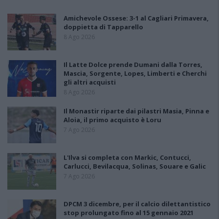
Amichevole Ossese: 3-1 al Cagliari Primavera,
doppietta di Tapparello
8 Ago 2026
Il Latte Dolce prende Dumani dalla Torres,
Mascia, Sorgente, Lopes, Limberti e Cherchi
gli altri acquisti
8 Ago 2026
Il Monastir riparte dai pilastri Masia, Pinna e
Aloia, il primo acquisto è Loru
7 Ago 2026
L'Ilva si completa con Markic, Contucci,
Carlucci, Bevilacqua, Solinas, Souare e Galic
7 Ago 2026
DPCM 3 dicembre, per il calcio dilettantistico
stop prolungato fino al 15 gennaio 2021