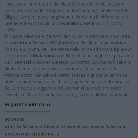
l'accesso al primo turno dei playoff contro il Fonni. In caso di
sconfitta in casa dei romangini e di vittoria degli anglonesi col
Siligo ci sarebbe parità negli scontri diretti ma la differenza reti
premierebbe i rossoblù di Massimiliano Nieddu (+32 contro
+26).
In chiave salvezza è già tutto deciso per le retrocessioni dirette
con
Atletico Sorso
ed
FC Alghero
nelle ultime due posizioni
con 16 e 21 punti. Più incertezza nella corsa ad evitare il playout:
terzultimo è il
Malaspina
con 30 punti, due lunghezze più avanti
c'è il
Sennori
in scia all'
Olmedo
(32 contro 33) che può salvarsi
direttamente se vincerà in casa contro il fanalino di coda
Atletico Sorso. Già salvo il
Porto Torres
a quota 35 anche se
dovesse perdere in casa col Lauras perché, in caso di sorpasso
dell'Olmedo e di aggancio del Sennori al quartultimo posto, i
rossoblù di Luca Calledda vantano gli scontri diretti favorevoli.
IN QUESTO ARTICOLO
SQUADRE:
Atletico Masainas
,
Gioventù Sarroch
,
Accademia Sulcitana
GIOCATORI:
Claudio Mura