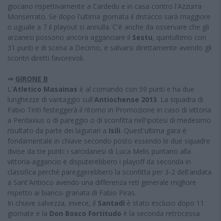
giocano rispettivamente a Cardedu e in casa contro l'Azzurra
Monserrato. Se dopo l'ultima giornata il distacco sarà maggiore
o uguale a 7 il playout si annulla. C'è anche da osservare che gli
arzanesi possono ancora agganciare il
Sestu
, quintultimo con
31 punti e di scena a Decimo, e salvarsi direttamente avendo gli
scontri diretti favorevoli.
⇒
GIRONE B
L'
Atletico Masainas
è al comando con 59 punti e ha due
lunghezze di vantaggio sull'
Antiochense 2013
. La squadra di
Fabio Tinti festeggerà il ritorno in Promozione in caso di vittoria
a Perdaxius o di pareggio o di sconfitta nell'ipotesi di medesimo
risultato da parte dei lagunari a
Isili
. Quest'ultima gara è
fondamentale in chiave secondo posto essendo le due squadre
divise da tre punti: i sarcidanesi di Luca Melis puntano alla
vittoria-aggancio e disputerebbero i playoff da seconda in
classifica perché pareggerebbero la sconfitta per 3-2 dell'andata
a Sant'Antioco avendo una differenza reti generale migliore
rispetto ai bianco-granata di Fabio Piras.
In chiave salvezza, invece, il
Santadi
è stato escluso dopo 11
giornate e la
Don Bosco Fortitudo
è la seconda retrocessa