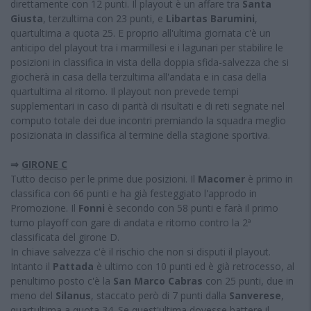
direttamente con 12 punti. Il playout è un affare tra
Santa
Giusta
, terzultima con 23 punti, e
Libartas Barumini
,
quartultima a quota 25. E proprio all'ultima giornata c'è un
anticipo del playout tra i marmillesi e i lagunari per stabilire le
posizioni in classifica in vista della doppia sfida-salvezza che si
giocherà in casa della terzultima all'andata e in casa della
quartultima al ritorno. Il playout non prevede tempi
supplementari in caso di parità di risultati e di reti segnate nel
computo totale dei due incontri premiando la squadra meglio
posizionata in classifica al termine della stagione sportiva.
⇒
GIRONE C
Tutto deciso per le prime due posizioni. Il
Macomer
è primo in
classifica con 66 punti e ha già festeggiato l'approdo in
Promozione. Il
Fonni
è secondo con 58 punti e farà il primo
turno playoff con gare di andata e ritorno contro la 2ª
classificata del girone D.
In chiave salvezza c'è il rischio che non si disputi il playout.
Intanto il
Pattada
è ultimo con 10 punti ed è già retrocesso, al
penultimo posto c'è la
San Marco Cabras
con 25 punti, due in
meno del
Silanus
, staccato però di 7 punti dalla
Sanverese
,
quartultima a quota 34. Se quest'ultima dovesse battere il