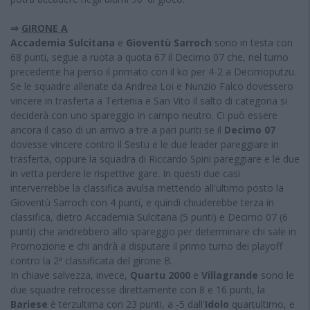
⇒
GIRONE A
Accademia Sulcitana
e
Gioventù Sarroch
sono in testa con
68 punti, segue a ruota a quota 67 il Decimo 07 che, nel turno
precedente ha perso il primato con il ko per 4-2 a Decimoputzu.
Se le squadre allenate da Andrea Loi e Nunzio Falco dovessero
vincere in trasferta a Tertenia e San Vito il salto di categoria si
deciderà con uno spareggio in campo neutro. Ci può essere
ancora il caso di un arrivo a tre a pari punti se il
Decimo 07
dovesse vincere contro il Sestu e le due leader pareggiare in
trasferta, oppure la squadra di Riccardo Spini pareggiare e le due
in vetta perdere le rispettive gare. In questi due casi
interverrebbe la classifica avulsa mettendo all'ultimo posto la
Gioventù Sarroch con 4 punti, e quindi chiuderebbe terza in
classifica, dietro Accademia Sulcitana (5 punti) e Decimo 07 (6
punti) che andrebbero allo spareggio per determinare chi sale in
Promozione e chi andrà a disputare il primo turno dei playoff
contro la 2ª classificata del girone B.
In chiave salvezza, invece,
Quartu 2000
e
Villagrande
sono le
due squadre retrocesse direttamente con 8 e 16 punti, la
Bariese
è terzultima con 23 punti, a -5 dall'
Idolo
quartultimo, e