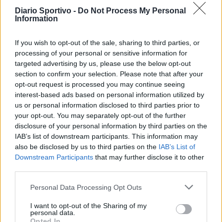
Diario Sportivo -
Do Not Process My Personal
Information
If you wish to opt-out of the sale, sharing to third parties, or
processing of your personal or sensitive information for
targeted advertising by us, please use the below opt-out
section to confirm your selection. Please note that after your
opt-out request is processed you may continue seeing
interest-based ads based on personal information utilized by
us or personal information disclosed to third parties prior to
your opt-out. You may separately opt-out of the further
disclosure of your personal information by third parties on the
IAB’s list of downstream participants. This information may
also be disclosed by us to third parties on the
IAB’s List of
Downstream Participants
that may further disclose it to other
Coppa Italia: Aranova-Ossese il 23, i derby Budoni-
third parties.
Latte Dolce e COS-Monastir il 30
6 Ago 2026
Personal Data Processing Opt Outs
In attesa dell'inizio del campionato previsto per domenica 6
settembre, sarà la Coppa Italia a inaugurare la nuova stagione della
I want to opt-out of the Sharing of my
D: la 26ª edizione partirà il 23 agosto con il turno preliminare,…
personal data.
Opted In