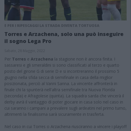
E PER I RIPESCAGGI LA STRADA DIVENTA TORTUOSA
Torres e Arzachena, solo una può inseguire
il sogno Lega Pro
Sabato, 28 Maggio, 2022
Per
Torres
e
Arzachena
la stagione non è ancora finita. I
sassaresi e gli smeraldini si sono classificati al terzo e quarto
posto del girone G di serie D e si incontreranno il prossimo 5
giugno nella sfida secca di semifinale in casa della miglior
posizionata, perciò al Vanni Sanna. La vincente affronterà in
finale chi la spunterà nell'altra semifinale tra Nuova Florida
(seconda) e Afragolese (quinta). La squadra sarda che vincerà il
derby avrà il vantaggio di poter giocare in casa solo nel caso in
cui saranno i campani a prevalere sugli ardeatini nel primo turno,
altrimenti la finalissima sarà sicuramente in trasferta.
Nel caso in cui Torres o Arzachena riusciranno a vincere i playoff