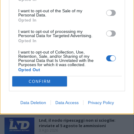
Le 5 sarde ancora nel girone G con 8 squadre
I want to opt-out of the Sale of my
laziali, 4 campane e la novità dei molisani del
Personal Data.
Venafro
Opted In
6 Ago 2026
I want to opt-out of processing my
Anche il Fasano out e le ammissioni salgono
Personal Data for Targeted Advertising.
a sei, l'Ilva è la prima società tra le non
Opted In
ripescate
5 Ago 2026
I want to opt-out of Collection, Use,
Retention, Sale, and/or Sharing of my
Personal Data that Is Unrelated with the
Latte Dolce, Luigi Piredda il primo dei
Purposes for which it was collected.
confermati
Opted Out
4 Ago 2026
CONFIRM
Monastir, dopo 43 anni di presidenza
Carboni parte l'era Fuke: «Tenere la D con un
progetto sostenibile»
Data Deletion
Data Access
Privacy Policy
4 Ago 2026
Lnd, il nodo ripescaggi non si scioglie:
rinviate al 5 agosto le ammissioni
3 Ago 2026