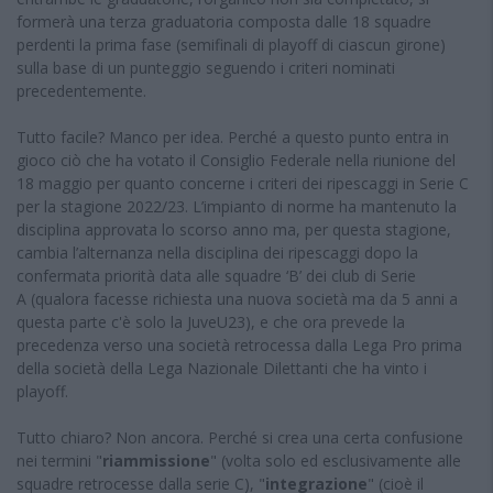
formerà una terza graduatoria composta dalle 18 squadre
perdenti la prima fase (semifinali di playoff di ciascun girone)
sulla base di un punteggio seguendo i criteri nominati
precedentemente.
Tutto facile? Manco per idea. Perché a questo punto entra in
gioco ciò che ha votato il Consiglio Federale nella riunione del
18 maggio per quanto concerne i criteri dei ripescaggi in Serie C
per la stagione 2022/23. L’impianto di norme ha mantenuto la
disciplina approvata lo scorso anno ma, per questa stagione,
cambia l’alternanza nella disciplina dei ripescaggi dopo la
confermata priorità data alle squadre ‘B’ dei club di Serie
A (qualora facesse richiesta una nuova società ma da 5 anni a
questa parte c'è solo la JuveU23), e che ora prevede la
precedenza verso una società retrocessa dalla Lega Pro prima
della società della Lega Nazionale Dilettanti che ha vinto i
playoff.
Tutto chiaro? Non ancora. Perché si crea una certa confusione
nei termini "
riammissione
" (volta solo ed esclusivamente alle
squadre retrocesse dalla serie C), "
integrazione
" (cioè il