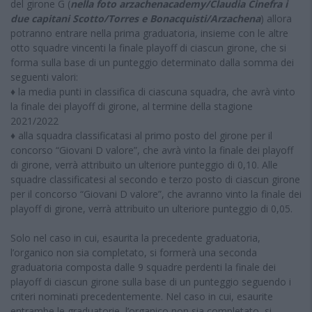
del girone G (
nella foto arzachenacademy/Claudia Cinefra i
due capitani Scotto/Torres e Bonacquisti/Arzachena
) allora
potranno entrare nella prima graduatoria, insieme con le altre
otto squadre vincenti la finale playoff di ciascun girone, che si
forma sulla base di un punteggio determinato dalla somma dei
seguenti valori:
♦ la media punti in classifica di ciascuna squadra, che avrà vinto
la finale dei playoff di girone, al termine della stagione
2021/2022
♦ alla squadra classificatasi al primo posto del girone per il
concorso “Giovani D valore”, che avrà vinto la finale dei playoff
di girone, verrà attribuito un ulteriore punteggio di 0,10. Alle
squadre classificatesi al secondo e terzo posto di ciascun girone
per il concorso “Giovani D valore”, che avranno vinto la finale dei
playoff di girone, verrà attribuito un ulteriore punteggio di 0,05.
Solo nel caso in cui, esaurita la precedente graduatoria,
l’organico non sia completato, si formerà una seconda
graduatoria composta dalle 9 squadre perdenti la finale dei
playoff di ciascun girone sulla base di un punteggio seguendo i
criteri nominati precedentemente. Nel caso in cui, esaurite
entrambe le graduatorie, l’organico non sia completato, si