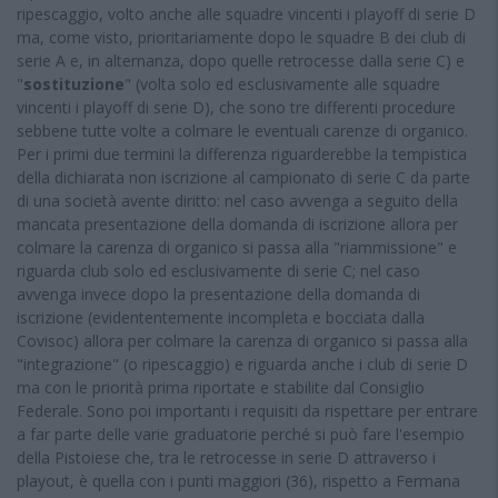
ripescaggio, volto anche alle squadre vincenti i playoff di serie D
ma, come visto, prioritariamente dopo le squadre B dei club di
serie A e, in alternanza, dopo quelle retrocesse dalla serie C) e
"
sostituzione
" (volta solo ed esclusivamente alle squadre
vincenti i playoff di serie D), che sono tre differenti procedure
sebbene tutte volte a colmare le eventuali carenze di organico.
Per i primi due termini la differenza riguarderebbe la tempistica
della dichiarata non iscrizione al campionato di serie C da parte
di una società avente diritto: nel caso avvenga a seguito della
mancata presentazione della domanda di iscrizione allora per
colmare la carenza di organico si passa alla "riammissione" e
riguarda club solo ed esclusivamente di serie C; nel caso
avvenga invece dopo la presentazione della domanda di
iscrizione (evidententemente incompleta e bocciata dalla
Covisoc) allora per colmare la carenza di organico si passa alla
"integrazione" (o ripescaggio) e riguarda anche i club di serie D
ma con le priorità prima riportate e stabilite dal Consiglio
Federale. Sono poi importanti i requisiti da rispettare per entrare
a far parte delle varie graduatorie perché si può fare l'esempio
della Pistoiese che, tra le retrocesse in serie D attraverso i
playout, è quella con i punti maggiori (36), rispetto a Fermana