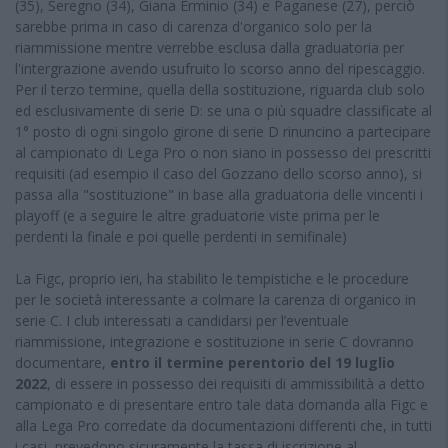
(35), Seregno (34), Giana Erminio (34) e Paganese (27), perciò
sarebbe prima in caso di carenza d'organico solo per la
riammissione mentre verrebbe esclusa dalla graduatoria per
l'intergrazione avendo usufruito lo scorso anno del ripescaggio.
Per il terzo termine, quella della sostituzione, riguarda club solo
ed esclusivamente di serie D: se una o più squadre classificate al
1° posto di ogni singolo girone di serie D rinuncino a partecipare
al campionato di Lega Pro o non siano in possesso dei prescritti
requisiti (ad esempio il caso del Gozzano dello scorso anno), si
passa alla "sostituzione" in base alla graduatoria delle vincenti i
playoff (e a seguire le altre graduatorie viste prima per le
perdenti la finale e poi quelle perdenti in semifinale)
La Figc, proprio ieri, ha stabilito le tempistiche e le procedure
per le società interessante a colmare la carenza di organico in
serie C. I club interessati a candidarsi per l’eventuale
riammissione, integrazione e sostituzione in serie C dovranno
documentare,
entro il termine perentorio del 19 luglio
2022
, di essere in possesso dei requisiti di ammissibilità a detto
campionato e di presentare entro tale data domanda alla Figc e
alla Lega Pro corredate da documentazioni differenti che, in tutti
i casi, prevedono sicuramente la tassa di iscrizione al