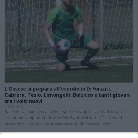
L'Ossese si prepara all'esordio in D: Forzati,
Cabrera, Tesio, Limongelli, Bolzicco e tanti giovani
tra i volti nuovi
7 Ago 2026
Sale l'entusiasmo in casa Ossese che si appresta ad affrontare il
suo primo campionato di serie D in 64 anni di storia. E il club dei
presidenti D'Apote e Mentasti ripartono dal tecnico Carlo…