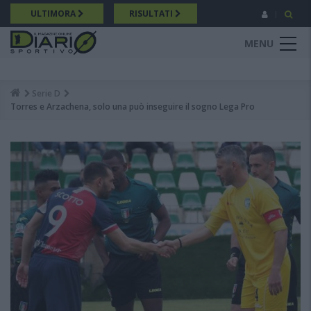
Salta
ULTIMORA
RISULTATI
al
contenuto
MENU
principale
Serie D
Breadcrumb
Torres e Arzachena, solo una può inseguire il sogno Lega Pro