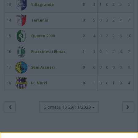
13
Villagrande
3
3
1
0
2
5
5
14
Tertenia
3
5
0
3
2
4
7
15
Quartu 2000
2
4
0
2
2
6
10
16
Frassinetti Elmas
1
3
0
1
2
4
7
17
Seui Arcueri
0
0
0
0
0
0
0
18
FC Nurri
0
1
0
0
1
0
4
Giornata 10
29/11/2020