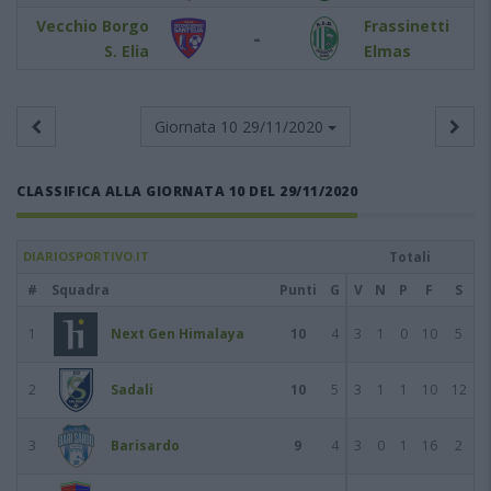
Vecchio Borgo
Frassinetti
-
S. Elia
Elmas
Giornata 10
29/11/2020
CLASSIFICA ALLA GIORNATA 10 DEL 29/11/2020
DIARIOSPORTIVO.IT
Totali
#
Squadra
Punti
G
V
N
P
F
S
1
Next Gen Himalaya
10
4
3
1
0
10
5
2
Sadali
10
5
3
1
1
10
12
3
Barisardo
9
4
3
0
1
16
2