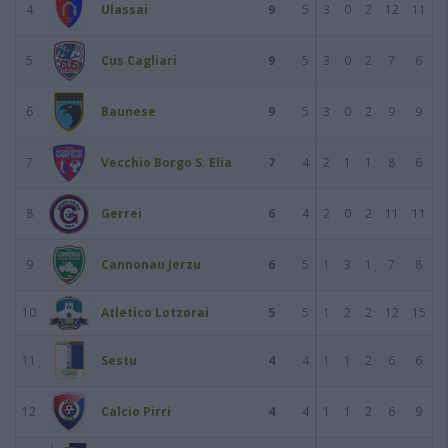
4
Ulassai
9
5
3
0
2
12
11
5
Cus Cagliari
9
5
3
0
2
7
6
6
Baunese
9
5
3
0
2
9
9
7
Vecchio Borgo S. Elia
7
4
2
1
1
8
6
8
Gerrei
6
4
2
0
2
11
11
9
Cannonau Jerzu
6
5
1
3
1
7
8
10
Atletico Lotzorai
5
5
1
2
2
12
15
11
Sestu
4
4
1
1
2
6
6
12
Calcio Pirri
4
4
1
1
2
6
9