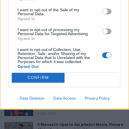
I want to opt-out of the Sale of my
Personal Data.
Opted In
I want to opt-out of processing my
Personal Data for Targeted Advertising.
Opted In
I want to opt-out of Collection, Use,
PIÙ LETTI OGGI
Retention, Sale, and/or Sharing of my
Personal Data that Is Unrelated with the
Purposes for which it was collected.
Opted Out
Amichevole Ossese: 3-1 al Cagliari Primavera,
doppietta di Tapparello
CONFIRM
8 Ago 2026
Il Latte Dolce prende Dumani dalla Torres,
Data Deletion
Data Access
Privacy Policy
Mascia, Sorgente, Lopes, Limberti e Cherchi
gli altri acquisti
8 Ago 2026
Il Monastir riparte dai pilastri Masia, Pinna e