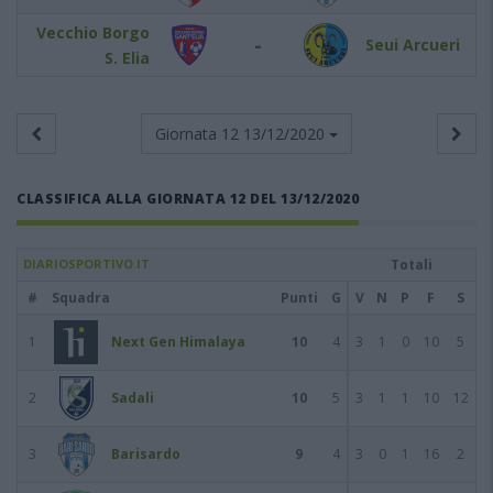
Vecchio Borgo
-
Seui Arcueri
S. Elia
Giornata 12
13/12/2020
CLASSIFICA ALLA GIORNATA 12 DEL 13/12/2020
DIARIOSPORTIVO.IT
Totali
#
Squadra
Punti
G
V
N
P
F
S
1
Next Gen Himalaya
10
4
3
1
0
10
5
2
Sadali
10
5
3
1
1
10
12
3
Barisardo
9
4
3
0
1
16
2