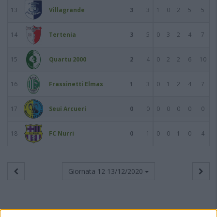
13
Villagrande
3
3
1
0
2
5
5
14
Tertenia
3
5
0
3
2
4
7
15
Quartu 2000
2
4
0
2
2
6
10
16
Frassinetti Elmas
1
3
0
1
2
4
7
17
Seui Arcueri
0
0
0
0
0
0
0
18
FC Nurri
0
1
0
0
1
0
4
Giornata 12
13/12/2020