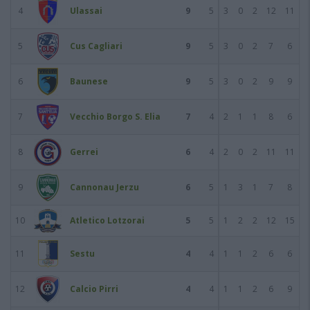
4
Ulassai
9
5
3
0
2
12
11
5
Cus Cagliari
9
5
3
0
2
7
6
6
Baunese
9
5
3
0
2
9
9
7
Vecchio Borgo S. Elia
7
4
2
1
1
8
6
8
Gerrei
6
4
2
0
2
11
11
9
Cannonau Jerzu
6
5
1
3
1
7
8
10
Atletico Lotzorai
5
5
1
2
2
12
15
11
Sestu
4
4
1
1
2
6
6
12
Calcio Pirri
4
4
1
1
2
6
9