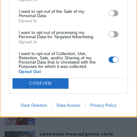
I want to opt-out of the Sale of my
Personal Data.
Opted In
I want to opt-out of processing my
Personal Data for Targeted Advertising.
Opted In
I want to opt-out of Collection, Use,
PIÙ LETTI OGGI
Retention, Sale, and/or Sharing of my
Personal Data that Is Unrelated with the
Purposes for which it was collected.
Opted Out
L'Ilva si completa con Markic, Contucci,
Carlucci, Bevilacqua, Solinas, Souare e Galic
CONFIRM
7 Ago 2026
Gran colpo dell'Ossese, per la difesa c'è l'ex
Data Deletion
Data Access
Privacy Policy
Torres Riccardo Idda
7 Ago 2026
Latte Dolce, Fresu sul girone: «Se la